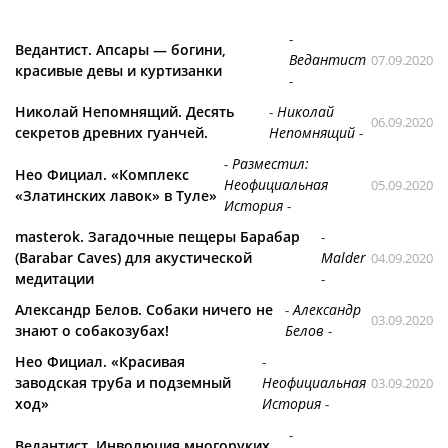
-
Ведантист. Апсары — богини,
Ведантист
07.09.2020
красивые девы и куртизанки
-
Николай Непомнящий. Десять
-
Николай
06.09.2020
секретов древних гуанчей.
Непомнящий
-
-
Разместил:
Нео Фициал. «Комплекс
Неофициальная
05.09.2020
«Златинских лавок» в Туле»
История
-
masterok. Загадочные пещеры Барабар
-
(Barabar Caves) для акустической
Malder
04.09.2020
медитации
-
Александр Белов. Собаки ничего не
-
Александр
03.09.2020
знают о собакозубах!
Белов
-
Нео Фициал. «Красивая
-
заводская труба и подземный
Неофициальная
03.09.2020
ход»
История
-
-
Ведантист. Инволюция многоруких