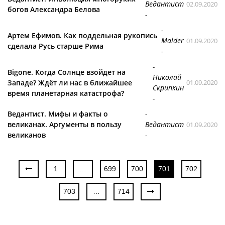
Ведантист
02.09.2020
богов Александра Белова
-
-
Артем Ефимов. Как поддельная рукопись
Malder
01.09.2020
сделала Русь старше Рима
-
-
Bigone. Когда Солнце взойдет на
Николай
Западе? Ждёт ли нас в ближайшее
01.09.2020
Скрипкин
время планетарная катастрофа?
-
Ведантист. Мифы и факты о
-
великанах. Аргументы в пользу
Ведантист
01.09.2020
великанов
-
1
…
699
700
701
702
703
…
714