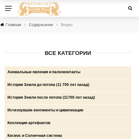
›
›
Главная
Содержание
Видео
ВСЕ КАТЕГОРИИ
Аномальные явления и палеоконтакты
Круги на полях
История Земли до потопа (11 700 лет назад)
НЛО
Войны богов, демонов и людей
История Земли после потопа (11700 лет назад)
НПО и НСО
Глобальные катастрофы
Аратта
Исчезнувшие континенты и цивилизации
Палеоконтакты
Золотой век
Древние государства (ариев, скифов, сарматов и др.)
Боги, демоны, люди
Коллекция артефактов
Телекинез, телепортация, левитация…
Катастрофа на рубеже плейстоцена и голоцена и исход
Империи амазонок
Волшебные народы
Древние знания и тексты
Космос и Солнечная система