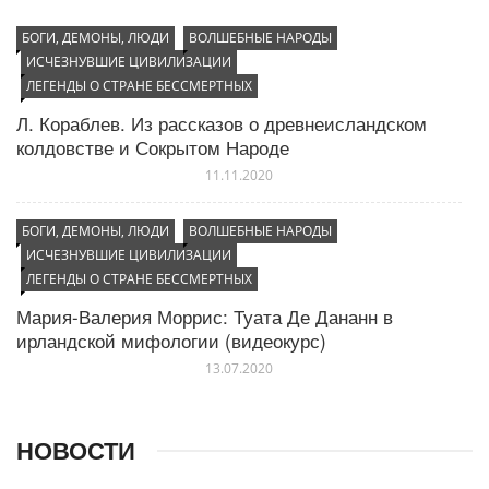
мангедавиды)
БОГИ, ДЕМОНЫ, ЛЮДИ
ВОЛШЕБНЫЕ НАРОДЫ
Управление через строения (зиккураты, мавзолеи,
ИСЧЕЗНУВШИЕ ЦИВИЛИЗАЦИИ
пирамиды)
ЛЕГЕНДЫ О СТРАНЕ БЕССМЕРТНЫХ
Философские школы и религиозные течения
Л. Кораблев. Из рассказов о древнеисландском
колдовстве и Сокрытом Народе
11.11.2020
БОГИ, ДЕМОНЫ, ЛЮДИ
ВОЛШЕБНЫЕ НАРОДЫ
ИСЧЕЗНУВШИЕ ЦИВИЛИЗАЦИИ
ЛЕГЕНДЫ О СТРАНЕ БЕССМЕРТНЫХ
Мария-Валерия Моррис: Туата Де Дананн в
ирландской мифологии (видеокурс)
13.07.2020
НОВОСТИ