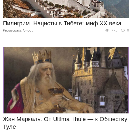
Пилигрим. Нацисты в Тибете: миф ХХ века
Разместил: Ionova
773
0
Жан Маркаль. От Ultima Thule — к Обществу
Туле