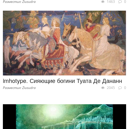
Разместил: Ziusudra
1463
0
imhotype. Сияющие богини Туата Де Дананн
Разместил: Ziusudra
2045
0