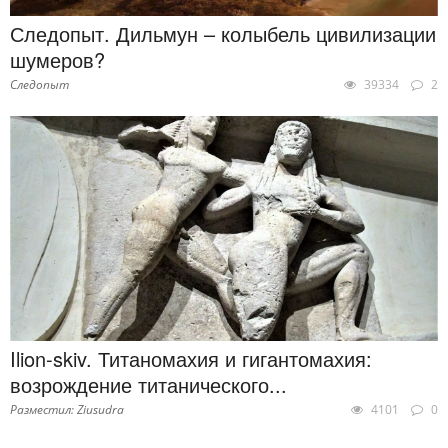
Следопыт. Дильмун – колыбель цивилизации
шумеров?
Следопыт
39334
2
Ilion-skiv. Титаномахия и гигантомахия:
возрождение титанического...
Разместил: Ziusudra
4101
0