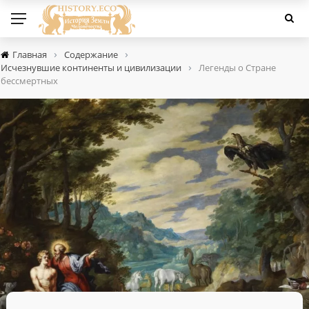
›
›
Главная
Содержание
›
Исчезнувшие континенты и цивилизации
Легенды о Стране
бессмертных