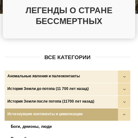
ЛЕГЕНДЫ О СТРАНЕ
БЕССМЕРТНЫХ
ВСЕ КАТЕГОРИИ
Аномальные явления и палеоконтакты
Круги на полях
История Земли до потопа (11 700 лет назад)
НЛО
Войны богов, демонов и людей
История Земли после потопа (11700 лет назад)
НПО и НСО
Глобальные катастрофы
Аратта
Исчезнувшие континенты и цивилизации
Палеоконтакты
Золотой век
Древние государства (ариев, скифов, сарматов и др.)
Боги, демоны, люди
Телекинез, телепортация, левитация…