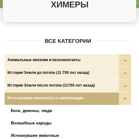
ХИМЕРЫ
ВСЕ КАТЕГОРИИ
Аномальные явления и палеоконтакты
Круги на полях
История Земли до потопа (11 700 лет назад)
НЛО
Войны богов, демонов и людей
История Земли после потопа (11700 лет назад)
НПО и НСО
Глобальные катастрофы
Аратта
Исчезнувшие континенты и цивилизации
Палеоконтакты
Золотой век
Древние государства (ариев, скифов, сарматов и др.)
Боги, демоны, люди
Телекинез, телепортация, левитация…
Катастрофа на рубеже плейстоцена и голоцена и исход
Империи амазонок
Волшебные народы
протоиндоевропейцев
Исход протоиндоевропейцев
Исчезнувшие животные