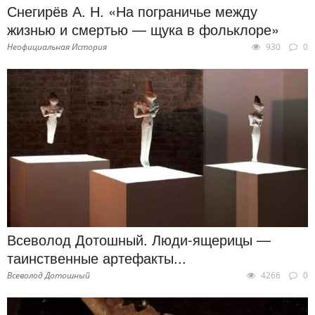
Снегирёв А. Н. «На пограничье между
жизнью и смертью — щука в фольклоре»
Неофициальная История
930
0
Всеволод Дотошный. Люди-ящерицы —
таинственные артефакты...
Всеволод Дотошный
4266
0