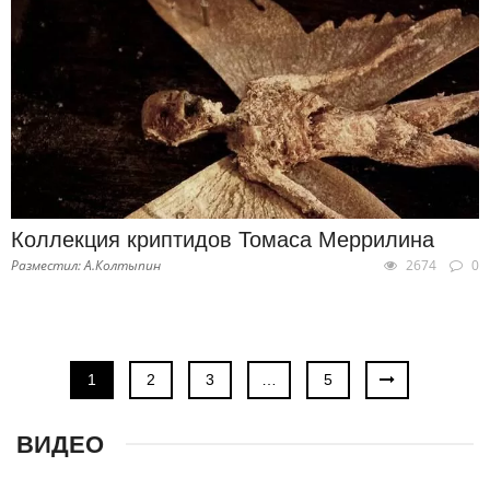
Коллекция криптидов Томаса Меррилина
Разместил: А.Колтыпин
2674
0
1
2
3
…
5
ВИДЕО