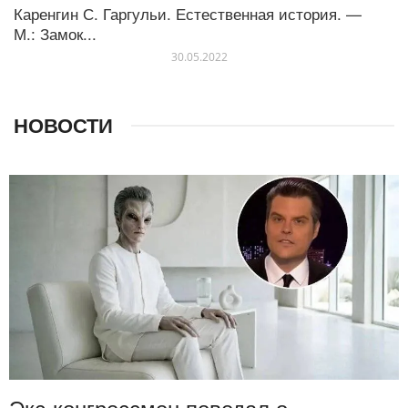
Каренгин С. Гаргульи. Естественная история. —
пирамиды)
М.: Замок...
Философские школы и религиозные течения
30.05.2022
НОВОСТИ
Экс-конгрессмен поведал о