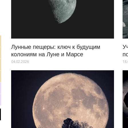
Лунные пещеры: ключ к будущим
У
колониям на Луне и Марсе
п
04.02.2026
18.