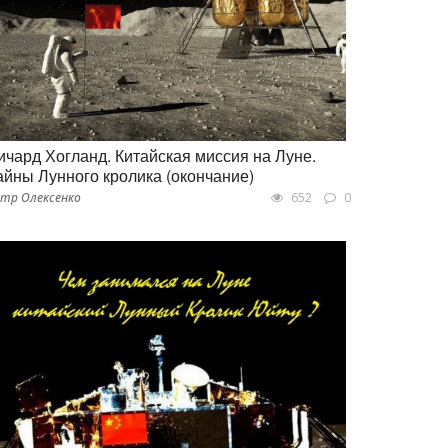
ичард Хогланд. Китайская миссия на Луне.
айны Лунного кролика (окончание)
тр Олексенко
652
0