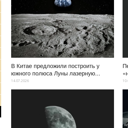
В Китае предложили построить у
П
южного полюса Луны лазерную...
«
14.07.2026
10.