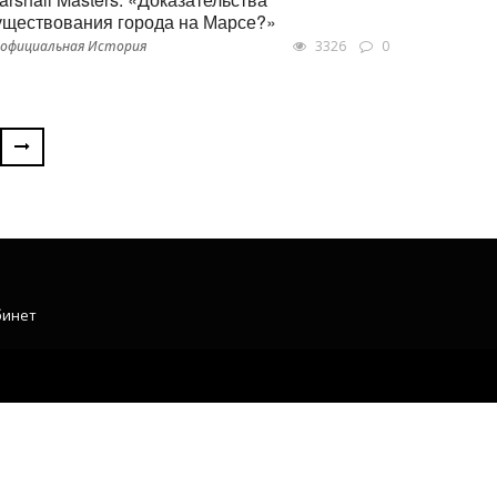
уществования города на Марсе?»
официальная История
3326
0
бинет