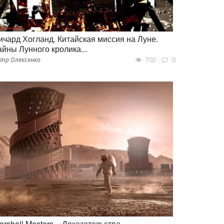
ичард Хогланд. Китайская миссия на Луне.
айны Лунного кролика...
тр Олексенко
702
0
arshall Masters. «Доказательства