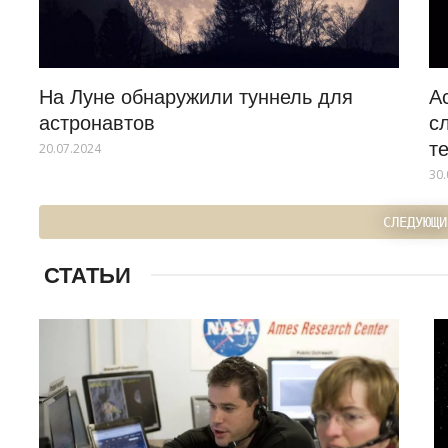
На Луне обнаружили туннель для
А
астронавтов
с
те
20.07.2024
30.
СЛЕДУЮЩИ
СТАТЬИ