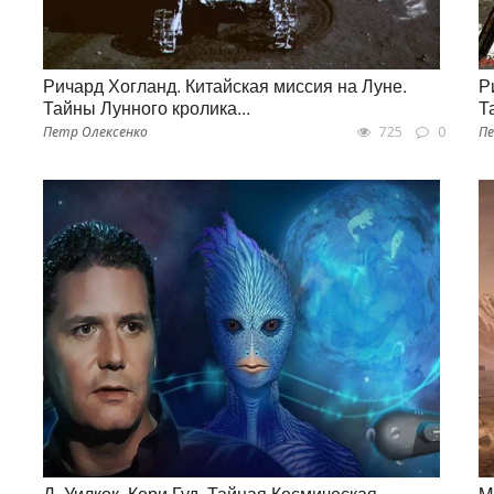
Ричард Хогланд. Китайская миссия на Луне.
Р
Тайны Лунного кролика...
Т
Петр Олексенко
725
0
Пе
Д. Уилкок, Кори Гуд. Тайная Космическая
M