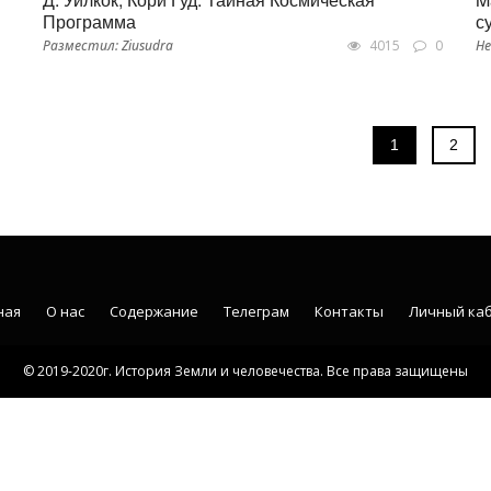
Программа
с
Разместил: Ziusudra
4015
0
Не
1
2
ная
О нас
Содержание
Телеграм
Контакты
Личный ка
© 2019-2020г. История Земли и человечества. Все права защищены