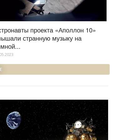
стронавты проекта «Аполлон 10»
лышали странную музыку на
мной...
05.2023
Е