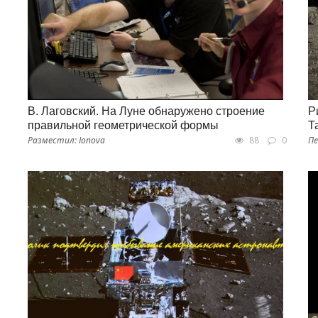
В. Лаговский. На Луне обнаружено строение
Р
правильной геометрической формы
Т
Разместил: Ionova
88
0
Пе