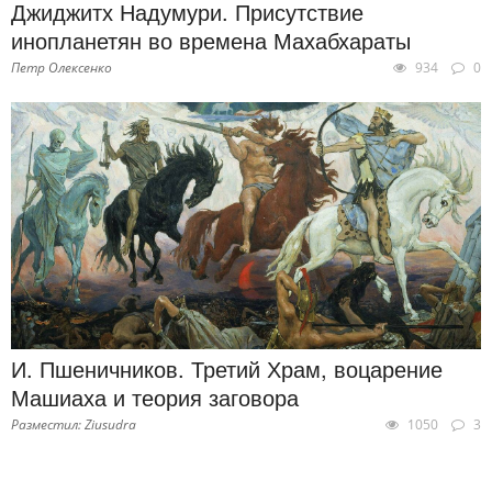
Джиджитх Надумури. Присутствие
инопланетян во времена Махабхараты
Петр Олексенко
934
0
И. Пшеничников. Третий Храм, воцарение
Машиаха и теория заговора
Разместил: Ziusudra
1050
3