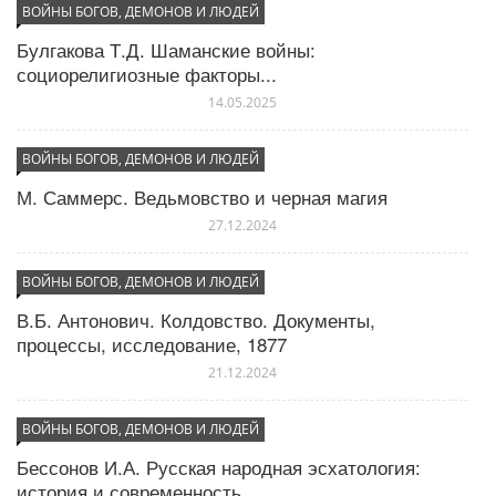
ВОЙНЫ БОГОВ, ДЕМОНОВ И ЛЮДЕЙ
Управление через строения (зиккураты, мавзолеи,
Булгакова Т.Д. Шаманские войны:
пирамиды)
социорелигиозные факторы...
Философские школы и религиозные течения
14.05.2025
ВОЙНЫ БОГОВ, ДЕМОНОВ И ЛЮДЕЙ
М. Саммерс. Ведьмовство и черная магия
27.12.2024
ВОЙНЫ БОГОВ, ДЕМОНОВ И ЛЮДЕЙ
В.Б. Антонович. Колдовство. Документы,
процессы, исследование, 1877
21.12.2024
ВОЙНЫ БОГОВ, ДЕМОНОВ И ЛЮДЕЙ
Бессонов И.А. Русская народная эсхатология:
история и современность