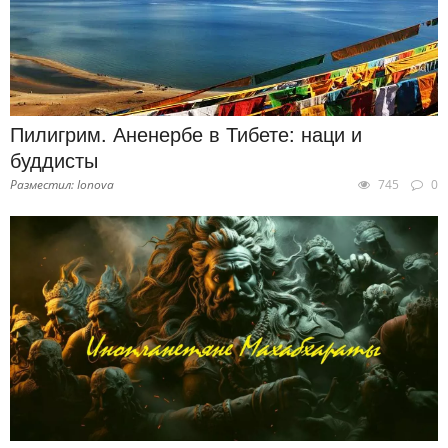
Пилигрим. Аненербе в Тибете: наци и
буддисты
Разместил: Ionova
745
0