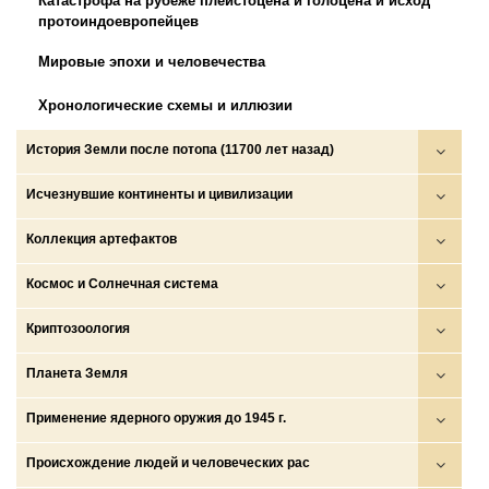
Катастрофа на рубеже плейстоцена и голоцена и исход
протоиндоевропейцев
Мировые эпохи и человечества
Хронологические схемы и иллюзии
История Земли после потопа (11700 лет назад)
Аратта
Исчезнувшие континенты и цивилизации
Древние государства (ариев, скифов, сарматов и др.)
Боги, демоны, люди
Коллекция артефактов
Империи амазонок
Волшебные народы
Древние знания и тексты
Космос и Солнечная система
Исход протоиндоевропейцев
Исчезнувшие животные
Древние карты
Космос
Криптозоология
Потоп
Исчезнувшие континенты
Изображения исчезнувших животных
Луна
Драконы
Планета Земля
Становление современной системы границ и языков
Исчезнувшие цивилизации
Остатки и следы людей
Планеты и спутники
Морские и океанские монстры
Внутреннее строение Земли
Применение ядерного оружия до 1945 г.
Тартария
Легенды о Стране бессмертных
Остатки и следы техники
Солнечная система
Озерные и речные монстры
Геологическая история Земли
Жизнь до
Происхождение людей и человеческих рас