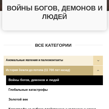
ВОЙНЫ БОГОВ, ДЕМОНОВ И
ЛЮДЕЙ
ВСЕ КАТЕГОРИИ
Аномальные явления и палеоконтакты
Круги на полях
История Земли до потопа (11 700 лет назад)
НЛО
Войны богов, демонов и людей
НПО и НСО
Глобальные катастрофы
Палеоконтакты
Золотой век
Телекинез, телепортация, левитация…