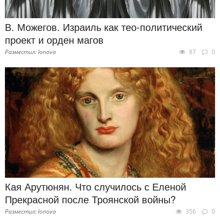
В. Можегов. Израиль как тео-политический
проект и орден магов
Разместил: Ionova
87
0
Кая Арутюнян. Что случилось с Еленой
Прекрасной после Троянской войны?
Разместил: Ionova
356
0