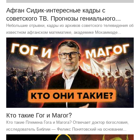
Афган Сидик-интересные кадры с
советского ТВ. Прогнозы гениального...
Небольшие отрывки, кадры из архивов советского телевидения об
известном афганском математике, академике Мохаммаде...
Кто такие Гог и Магог?
Кто такие Племена Гога и Магога? Отвечает доктор богословия,
исследователь Библии — Феликс Понятовский на основании...