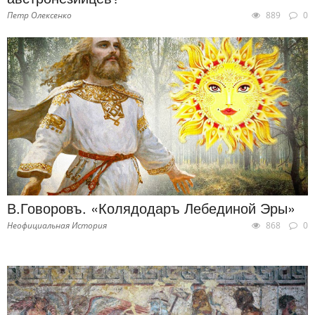
Петр Олексенко
889
0
В.Говоровъ. «Колядодаръ Лебединой Эры»
Неофициальная История
868
0