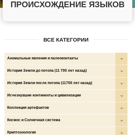
ПРОИСХОЖДЕНИЕ ЯЗЫКОВ
ВСЕ КАТЕГОРИИ
Аномальные явления и палеоконтакты
Круги на полях
История Земли до потопа (11 700 лет назад)
НЛО
Войны богов, демонов и людей
История Земли после потопа (11700 лет назад)
НПО и НСО
Глобальные катастрофы
Аратта
Исчезнувшие континенты и цивилизации
Палеоконтакты
Золотой век
Древние государства (ариев, скифов, сарматов и др.)
Боги, демоны, люди
Коллекция артефактов
Телекинез, телепортация, левитация…
Катастрофа на рубеже плейстоцена и голоцена и исход
Империи амазонок
Волшебные народы
Древние знания и тексты
Космос и Солнечная система
протоиндоевропейцев
Исход протоиндоевропейцев
Исчезнувшие животные
Древние карты
Космос
Криптозоология