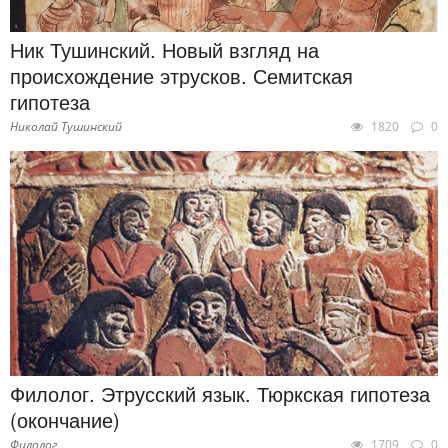
Ник Тушинский. Новый взгляд на
происхождение этрусков. Семитская
гипотеза
Николай Тушинский
1820
0
Филолог. Этрусский язык. Тюркская гипотеза
(окончание)
Филолог
1709
0