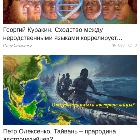
Георгий Куракин. Сходство между
неродственными языками коррелирует...
Петр Олексенко
690
0
Петр Олексенко. Тайвань – прародина
австронезийцев?