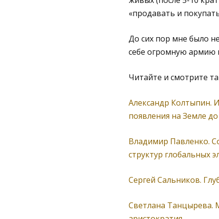
живых (после 5-10 кра
«продавать и покупать
До сих пор мне было н
себе огромную армию м
Читайте и смотрите т
Александр Колтыпин. И
появления на Земле до
Владимир Павленко. С
структур глобальных э
Сергей Сальников. Гл
Светлана Танцырева. 
аристократия