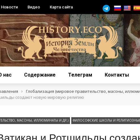
Новости
Видео
Карта сайта
О нас
Содержание
Телеграм
Контакты
›
равления
Глобализация (мировое правительство, масоны, иллюми
отшильды создают новую мировую религию
ЕЛЬСТВО, МАСОНЫ, ИЛЛЮМИНАТЫ И ДР,)
ФИЛОСОФСКИЕ ШКОЛЫ И РЕЛИГИОЗНЫЕ
 Ватикан и Ротшильды созда