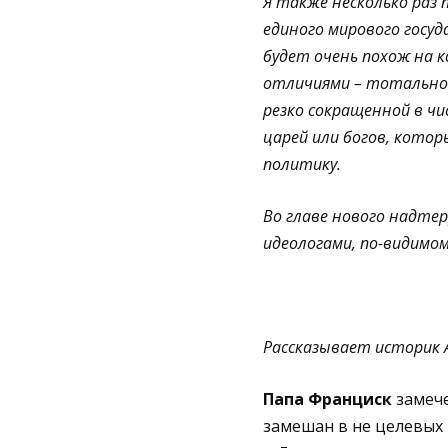
Я также несколько раз 
единого мирового госу
будет очень похож на к
отличиями – тотальной
резко сокращенной в ч
царей или богов, кото
политику.
Во главе нового надте
идеологами, по-видимом
Рассказывает историк А
Папа Франциск
замече
замешан в не целевых 