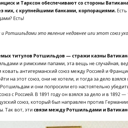
нциск и Тарксон обеспечивают со стороны Ватикана
з них, с крупнейшими банками, корпорациями.
Есть 
ами? Есть!
 и Ротшильдами это явление недавнее или этот союз ухо
емых титулов Ротшильдов — стражи казны Ватикан
ьдами и римскими папами, эта вещь не случайная, вед
и ковать антигерманский союз между Россией и Франци
ти на этот союз, они не хотели, и тогда за дело взялся п
 Ротшильдам и они попросили его настоятельно убедит
оюз с Россией. В 1891 году он взялся за дело и в 1892 —
узский союз, который был направлен против Германии
. Так вот, эти
связи между Ротшильдами и Ватикан