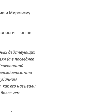
тии и Мировому
авности — он не
авных действующих
ян (а в последнее
убликованной
ерждается, что
лубинном
 как его называли
более чем