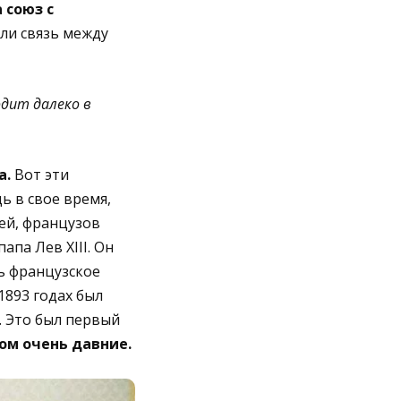
 союз с
ли связь между
дит далеко в
а.
Вот эти
ь в свое время,
ей, французов
апа Лев XIII. Он
ь французское
 1893 годах был
. Это был первый
ом очень давние.