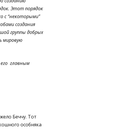
по созданию
ядок. Этот порядок
ко с “некоторыми”
собами создания
ьшой группы добрых
ь мировую
 его главным
жело Беччу. Тот
скошного особняка