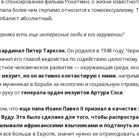
, в спонсировании фильма Рокетмен, о жизни известног
папа более чем терпимо относится к гомосексуализму. То
лобалист абсолютный
.
ерняка есть еще интересные люди в его окружении?
кардинал Питер Тарксон.
Он родился в 1948 году. Чер
начил его главой ведомства по содействию целостному
стное человеческое развитие — окружающая среда, экол
 иезуит, но он активно контактирую с ними
, наприме
х мучениках в борьбе за экологию и социальную справе
 руку от
генерала орден иезуитов Артура Соса
.
том, что
еще папа Иоанн Павел II признал в качестве
Вуду. Это было сделано для того, чтобы распростр
 называли африканскими язычниками и подтянуть их
 все больше в Европе, значит нужно их оприходовать 