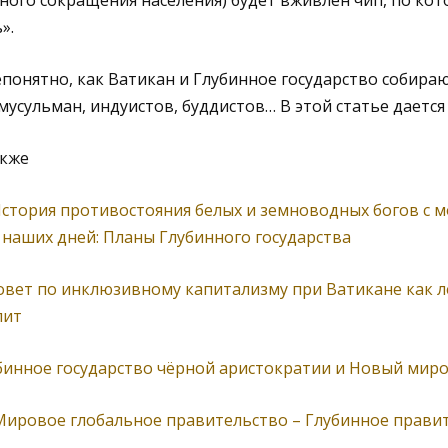
тного сокращения населения) будет вживлен чип, по ко
».
епонятно, как Ватикан и Глубинное государство собира
усульман, индуистов, буддистов… В этой статье дается 
акже
стория противостояния белых и земноводных богов с м
 наших дней: Планы Глубинного государства
овет по инклюзивному капитализму при Ватикане как л
лит
убинное государство чёрной аристократии и Новый мир
Мировое глобальное правительство – Глубинное правит