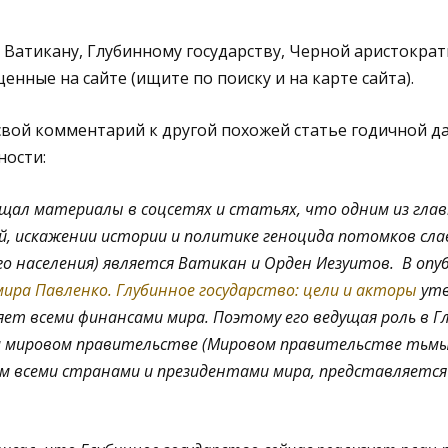
 Ватикану, Глубинному государству, Черной аристокра
енные на сайте (ищите по поиску и на карте сайта).
свой комментарий к другой похожей статье годичной д
ности:
щал материалы в соцсетях и статьях, что одним из гл
й, искажении истории и политике геноцида потомков слав
го населения) является Ватикан и Орден Иезуитов. В оп
ира Павленко. Глубинное государство: цели и акторы
утв
ет всеми финансами мира. Поэтому его ведущая роль в Г
м мировом правительстве (Мировом правительстве тьмы,
 всеми странами и президентами мира, представляется 