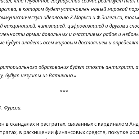
писал, что Глубинное государство сейчас реализует план 
дарства, в котором будет установлен новый мировой пор
оммунистическую идеологию К.Маркса и Ф.Энгельса, толь
 вакцинацией, чипизацией, цифровизацией и другими спо
исленности армии довольных и счастливых рабов и небол
рые будут владеть всем мировым достоянием и определят
рриториального образования будет стоять антихрист, а
у, будут иезуиты из Ватикана.»
***
. Фурсов.
н в скандалах и растратах, связанных с кардиналом Анд
тратах, в расхищении финансовых средств, покупке ро