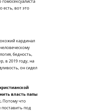
о гомосексуалиста
 есть, вот это
нокожий кардинал
 человеческому
огия, бедность,
р, в 2019 году, на
дливость, он сидел
 христианской
анить власть папы
.
Потому что
и поставить под