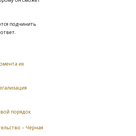
торому он сможет
ются подчинить
ответ.
омента их
егализация
овой порядок
ельство – Чёрная