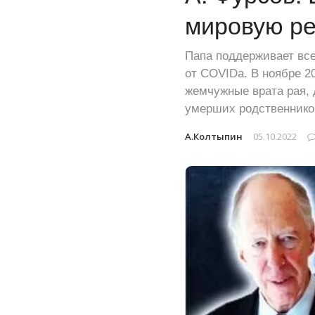
мировую р
Папа поддерживает все
от COVIDа. В ноябре 2
жемчужные врата рая, 
умерших родственников
А.Колтыпин
05.10.2022