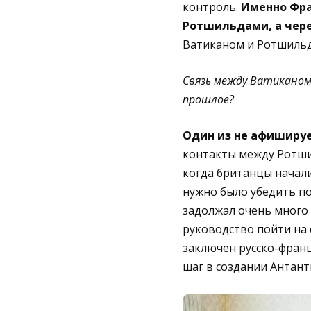
контроль.
Именно Фра
Ротшильдами, а чере
Ватиканом и Ротшильд
Связь между Ватиканом
прошлое?
Один из не афиширу
контакты между Ротшил
когда британцы начал
нужно было убедить пой
задолжал очень много
руководство пойти на с
заключен русско-франц
шаг в создании Антанты