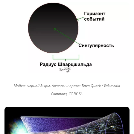
Модель чёрной дыры. Авторы и права: Tetra Quark / Wikimedia
Commons, CC BY-SA.