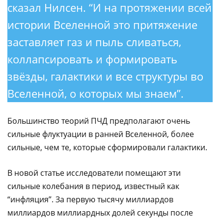
сказал Нилсен. “И на протяжении всей
истории Вселенной это притяжение
заставляет газ и пыль сливаться,
коллапсировать и формировать
звёзды, галактики и все структуры во
Вселенной, о которых мы знаем”.
Большинство теорий ПЧД предполагают очень
сильные флуктуации в ранней Вселенной, более
сильные, чем те, которые сформировали галактики.
В новой статье исследователи помещают эти
сильные колебания в период, известный как
“инфляция”. За первую тысячу миллиардов
миллиардов миллиардных долей секунды после