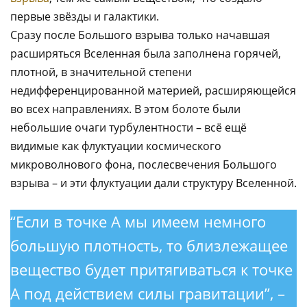
первые звёзды и галактики.
Сразу после Большого взрыва только начавшая
расширяться Вселенная была заполнена горячей,
плотной, в значительной степени
недифференцированной материей, расширяющейся
во всех направлениях. В этом болоте были
небольшие очаги турбулентности – всё ещё
видимые как флуктуации космического
микроволнового фона, послесвечения Большого
взрыва – и эти флуктуации дали структуру Вселенной.
“Если в точке А мы имеем немного
большую плотность, то близлежащее
вещество будет притягиваться к точке
А под действием силы гравитации”, –