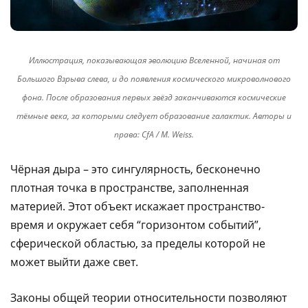
Иллюстрация, показывающая эволюцию Вселенной, начиная от
Большого Взрыва слева, и до появления космического микроволнового
фона. После образования первых звёзд заканчиваются космические
тёмные века, за которыми следует образование галактик. Авторы и
права: CfA / M. Weiss.
Чёрная дыра – это сингулярность, бесконечно
плотная точка в пространстве, заполненная
материей. Этот объект искажает пространство-
время и окружает себя “горизонтом событий”,
сферической областью, за пределы которой не
может выйти даже свет.
Законы общей теории относительности позволяют