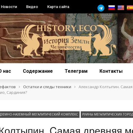
Новости
Видео
Карта сайта
О нас
Содержание
Телеграм
Контакты
›
›
тефактов
Остатки и следы техники
Александр Колтыпин. Cамая
ио, Сардиния?
ДЗЕМНО-НАЗЕМНЫЙ МЕГАЛИТИЧЕСКИЙ КОМПЛЕКС
РУИНЫ МЕГАЛИТИЧЕСКИХ ГОРО
Колтыпин. Cамая древняя м