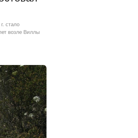
г. стало
лет возле Виллы