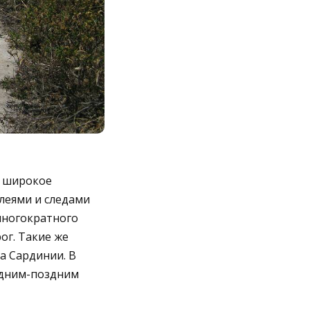
 широкое
леями и следами
многократного
ог. Такие же
а Сардинии. В
едним-поздним