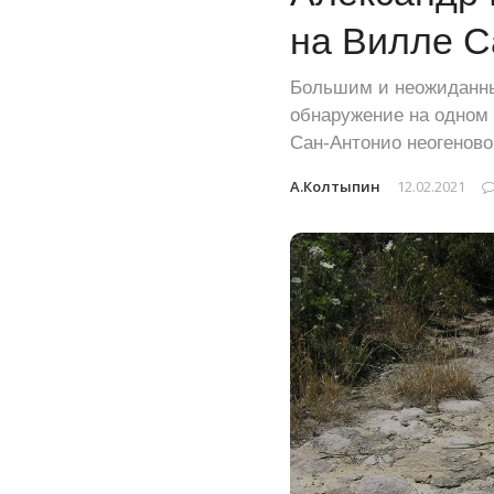
на Вилле С
Большим и неожиданным
обнаружение на одном 
Сан-Антонио неогеново
А.Колтыпин
12.02.2021