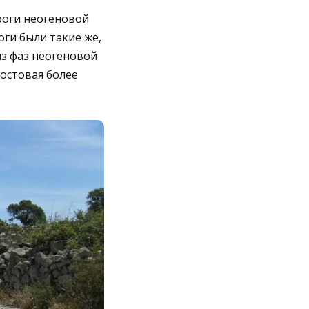
роги неогеновой
оги были такие же,
из фаз неогеновой
мостовая более