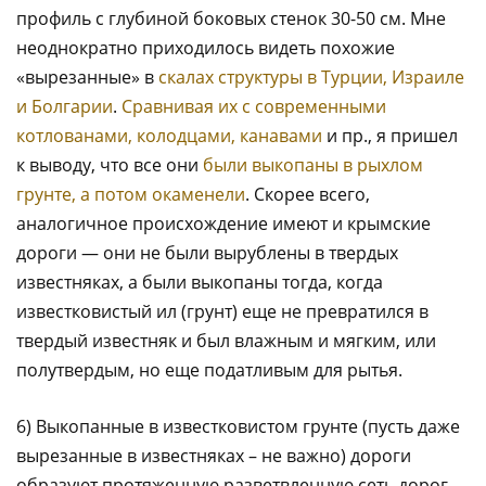
профиль с глубиной боковых стенок 30-50 см. Мне
неоднократно приходилось видеть похожие
«вырезанные» в
скалах структуры в Турции, Израиле
и Болгарии
.
Сравнивая их с современными
котлованами, колодцами, канавами
и пр., я пришел
к выводу, что все они
были выкопаны в рыхлом
грунте, а потом окаменели
. Скорее всего,
аналогичное происхождение имеют и крымские
дороги — они не были вырублены в твердых
известняках, а были выкопаны тогда, когда
известковистый ил (грунт) еще не превратился в
твердый известняк и был влажным и мягким, или
полутвердым, но еще податливым для рытья.
6) Выкопанные в известковистом грунте (пусть даже
вырезанные в известняках – не важно) дороги
образуют протяженную разветвленную сеть дорог,