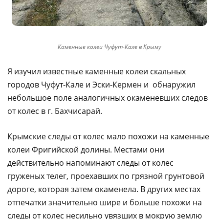
Каменные колеи Чуфут-Кале в Крыму
Я изучил известные каменные колеи скальных
городов Чуфут-Кале и Эски-Кермен и обнаружил
небольшое поле аналогичных окаменевших следов
от колес в г. Бахчисарай.
Крымские следы от колес мало похожи на каменные
колеи Фригийской долины. Местами они
действительно напоминают следы от колес
груженых телег, проехавших по грязной грунтовой
дороге, которая затем окаменела. В других местах
отпечатки значительно шире и больше похожи на
следы от колес несильно увязших в мокрую землю