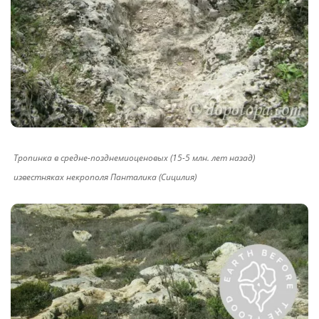
Тропинка в средне-позднемиоценовых (15-5 млн. лет назад)
известняках некрополя Панталика (Сицилия)