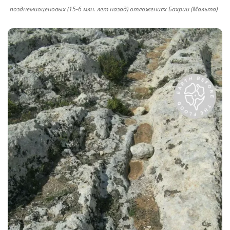
позднемиоценовых (15-6 млн. лет назад) отложениях Бахрии (Мальта)