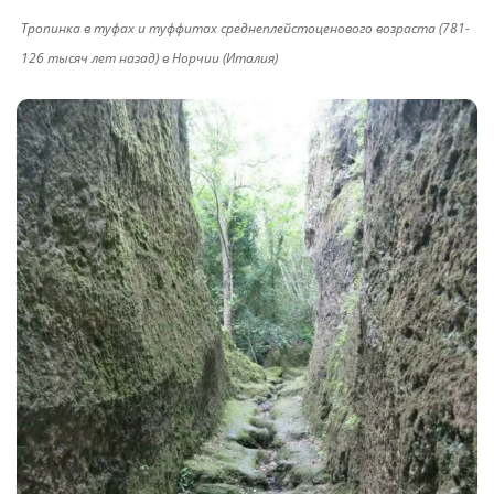
Тропинка в туфах и туффитах среднеплейстоценового возраста (781-
126 тысяч лет назад) в Норчии (Италия)