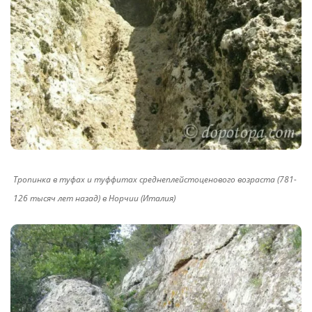
Тропинка в туфах и туффитах среднеплейстоценового возраста (781-
126 тысяч лет назад) в Норчии (Италия)