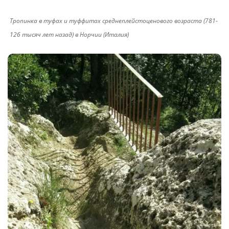
Тропинка в туфах и туффитах среднеплейстоценового возраста (781-
126 тысяч лет назад) в Норчии (Италия)