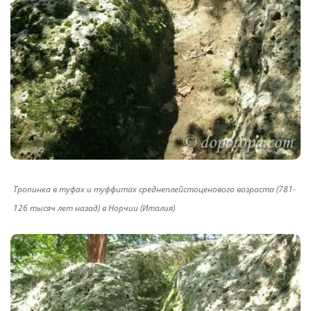
Тропинка в туфах и туффитах среднеплейстоценового возраста (781-
126 тысяч лет назад) в Норчии (Италия)