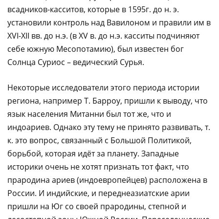
всадников-касситов, которые в 1595г. до н. э.
установили контроль над Вавилоном и правили им в
XVI-XII вв. до н.э. (в XV в. до н.э. касситы подчиняют
себе южную Месопотамию), был известен бог
Солнца Суриос – ведический Сурья.
Некоторые исследователи этого периода истории
региона, например Т. Барроу, пришли к выводу, что
язык населения Митанни был тот же, что и
индоариев. Однако эту тему не принято развивать, т.
к. это вопрос, связанный с Большой Политикой,
борьбой, которая идёт за планету. Западные
историки очень не хотят признать тот факт, что
прародина ариев (индоевропейцев) расположена в
России. И индийские, и переднеазиатские арии
пришли на Юг со своей прародины, степной и