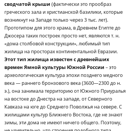
сводчатой крыши
(фактически это прообраз
греческого зала и христианской базилики, которые
возникнут на Западе только через 3 тыс. лет).
Прототипом для этого храма, в Древнем Египте до
Джосера таких построек просто нет, являются т. н.
«дома столбовой конструкции», любимый тип
жилища на просторах континентальной Евразии.
Этот тип жилища известен с древнейших
времен Ямной культуры Южной России
– это
археологическая культура эпохи позднего медного
века — раннего бронзового века (3600—2300 до н.
э.), она занимала территорию от Южного Приуралья
на востоке до Днестра на западе, от Северного
Кавказа на юге до Среднего Поволжья на севере. С
жилищами культур Ближнего Востока, где не знают
зимы, эти дома не имеют ничего общего. Поэтому,
не удивительно, что строения подобного типа