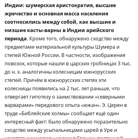
Индии: шумерская аристократия, высшее
жречество и основная масса населения
соотносились между собой, как высшие и
низшие касты-варны в Индии арийского
периода
. Кроме того, обнаружено сходство между
предметами материальной культуры Шумера и
степей Южной России. В частности, изображения
повозок, которые нашли в царских гробницах 3 тыс.
до н. э. аналогичны колесницам южнорусских
степей. Причём в южнорусских степях эти
колесницы появились на 2 тыс. лет раньше, что
отвергает гипотезу о заимствовании «северными
варварами» передового опыта «южан». Э. Церен в
труде «Библейские холмы» сообщает ещё один
интересный факт: было обнаружено поразительно
сходство между усыпальницами царей в Уре и