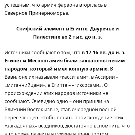
успешным, что армия фараона вторглась в
Северное Причерноморье.
Скифский элемент в Египте, Двуречье и
Палестине во 2 тыс. до н. э.
Источники сообщают о том, что
в 17-16 вв. до н. э.
Египет и Месопотамия были захвачены неким
народом, который имел конную армию
. В
Вавилоне их называли «касситами», в Ассирии –
«митаннийцами», в Египте – «гиксосами». О
происхождении этих народов источники не
сообщают. Очевидно одно – они пришли на
Ближний Восток извне, став очередной волной
переселенцев. Чтобы понять происхождение этих
«загадочных» всадников, достаточно вспомнить, что
в то время развитым гужевым транспортом