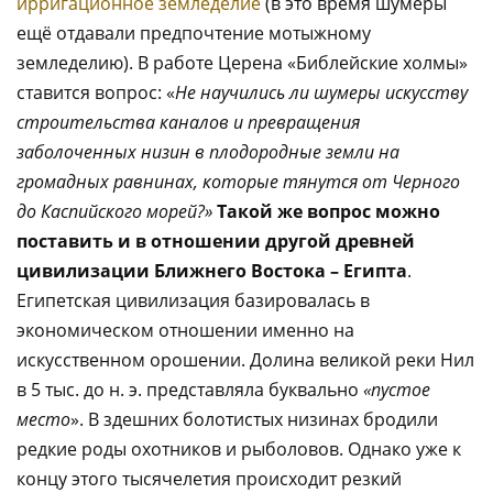
ирригационное земледелие
(в это время шумеры
ещё отдавали предпочтение мотыжному
земледелию). В работе Церена «Библейские холмы»
ставится вопрос: «
Не научились ли шумеры искусству
строительства каналов и превращения
заболоченных низин в плодородные земли на
громадных равнинах, которые тянутся от Черного
до Каспийского морей?»
Такой же вопрос можно
поставить и в отношении другой древней
цивилизации Ближнего Востока – Египта
.
Египетская цивилизация базировалась в
экономическом отношении именно на
искусственном орошении. Долина великой реки Нил
в 5 тыс. до н. э. представляла буквально
«пустое
место
». В здешних болотистых низинах бродили
редкие роды охотников и рыболовов. Однако уже к
концу этого тысячелетия происходит резкий