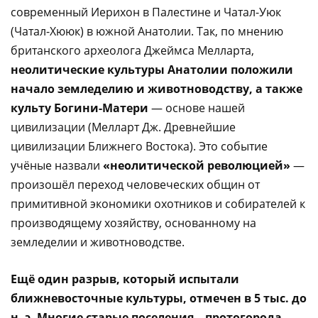
современный Иерихон в Палестине и Чатал-Уюк
(Чатал-Хююк) в южной Анатолии. Так, по мнению
британского археолога Джеймса Мелларта,
неолитические культуры Анатолии положили
начало земледелию и животноводству, а также
культу Богини-Матери
— основе нашей
цивилизации (Мелларт Дж. Древнейшие
цивилизации Ближнего Востока). Это событие
учёные назвали
«неолитической революцией»
—
произошёл переход человеческих общин от
примитивной экономики охотников и собирателей к
производящему хозяйству, основанному на
земледелии и животноводстве.
Ещё один разрыв, который испытали
ближневосточные культуры, отмечен в 5 тыс. до
н. э. Многие старые поселения – протогорода