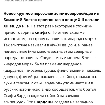
Народа моря филистимляне
Новое крупное переселение индоевропейцев на
Ближний Восток произошло в конце XIII начале
XII вв. до н. э.
На этот раз некоторые источники
прямо говорят о
скифах
. По египетским же
источникам, на страну напали т. н. «народы моря».
Так египтяне называли в XIV–XII вв. до н. э. ранее
неизвестные (или малоизвестные) им северные
народы, жившие за Средиземным морем. В числе
«народов моря» были племена: шерданов
(шарданов), тирсены, турша, филистимляне, чаккаль,
дануны, фригийцы, шакалеша, ахейцы, гараманты,
луки и тевкры. Имя «шарданов» упоминается и в
русских источниках, в них сообщается, что братья
Скиф и Зардан ходили войной на «землю
египецкую». Эти
шарданы
создали на западном