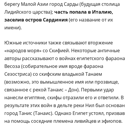
берегу Малой Азии город Сарды (будущая столица
Лидийского царства);
часть попала в Италию,
заселив остров Сардиния
(его название от их
имени).
Южные источники также связывают вторжение
«народов моря» со Скифией. Некоторые античные
авторы рассказывают о войнах египетского фараона
Весоза (собирательное имя вроде фараона
Сезостриса) со скифским владыкой Танаем
(возможно, это вымышленное имя или прозвище,
связанное с рекой Танаис – Дон). Первыми удар
нанесли египтяне, скифы отразили его и ответили. В
результате этих войн в дельте реки Нил был основан
город Танис (Танаис). Однако Египет устоял, призвав
на помощь соседние племена ливийцев и эфиопов.