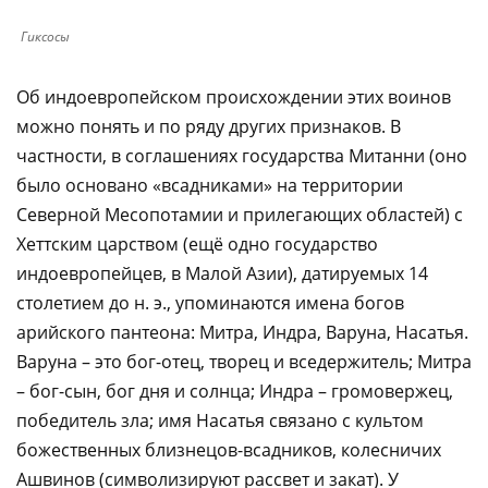
Гиксосы
Об индоевропейском происхождении этих воинов
можно понять и по ряду других признаков. В
частности, в соглашениях государства Митанни (оно
было основано «всадниками» на территории
Северной Месопотамии и прилегающих областей) с
Хеттским царством (ещё одно государство
индоевропейцев, в Малой Азии), датируемых 14
столетием до н. э., упоминаются имена богов
арийского пантеона: Митра, Индра, Варуна, Насатья.
Варуна – это бог-отец, творец и вседержитель; Митра
– бог-сын, бог дня и солнца; Индра – громовержец,
победитель зла; имя Насатья связано с культом
божественных близнецов-всадников, колесничих
Ашвинов (символизируют рассвет и закат). У