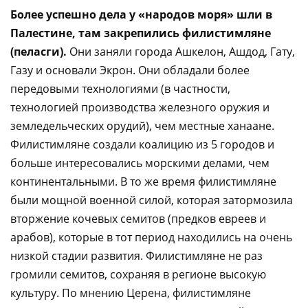
Более успешно дела у «народов моря» шли в
Палестине, там закрепились филистимляне
(пеласги).
Они заняли города Ашкелон, Ашдод, Гату,
Газу и основали Экрон. Они обладали более
передовыми технологиями (в частности,
технологией производства железного оружия и
земледельческих орудий), чем местные ханаане.
Филистимляне создали коалицию из 5 городов и
больше интересовались морскими делами, чем
континентальными. В то же время филистимляне
были мощной военной силой, которая затормозила
вторжение кочевых семитов (предков евреев и
арабов), которые в тот период находились на очень
низкой стадии развития. Филистимляне не раз
громили семитов, сохраняя в регионе высокую
культуру. По мнению Церена, филистимляне