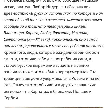
«готовясь к смерти». А вот, что сообщает чешский
исследователь Любор Нидерле в «Славянских
древностях»: «
В русских источниках, по которым нам
этот обычай только и известен, имеется несколько
сообщений о том, что тела умерших князей
Владимира, Бориса, Глеба, Ярослава, Михаила,
Святополка (X — XII века), хоронились ли они зимой
или летом, привозились к месту погребения на санях
».
Кроме того, люди, которые ожидали своей скорой
смерти, готовили себе для погребения сани, а
старое русское выражение «сидеть на санях»
означало то же, что и «быть перед смертью». Эта
традиция еще долго удерживался в России и на её
юге. Отмечен этот обычай и в других славянских
регионах – на Карпатах, в Словакии, Польше и
Сербии.