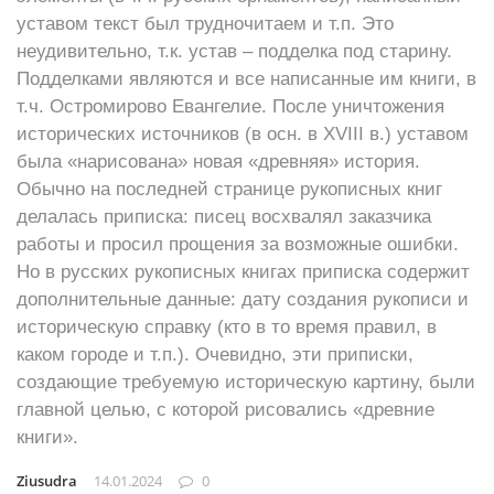
уставом текст был трудночитаем и т.п. Это
неудивительно, т.к. устав – подделка под старину.
Подделками являются и все написанные им книги, в
т.ч. Остромирово Евангелие. После уничтожения
исторических источников (в осн. в XVIII в.) уставом
была «нарисована» новая «древняя» история.
Обычно на последней странице рукописных книг
делалась приписка: писец восхвалял заказчика
работы и просил прощения за возможные ошибки.
Но в русских рукописных книгах приписка содержит
дополнительные данные: дату создания рукописи и
историческую справку (кто в то время правил, в
каком городе и т.п.). Очевидно, эти приписки,
создающие требуемую историческую картину, были
главной целью, с которой рисовались «древние
книги».
Ziusudra
14.01.2024
0