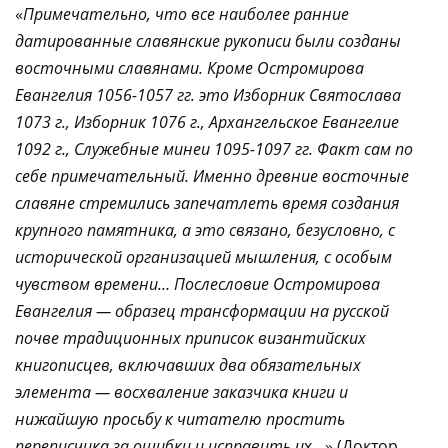
«
Примечательно, что все наиболее ранние
датированные славянские рукописи были созданы
восточными славянами. Кроме Остромирова
Евангелия 1056-1057 гг. это Изборник Святослава
1073 г., Изборник 1076 г., Архангельское Евангелие
1092 г., Служебные минеи 1095-1097 гг. Факт сам по
себе примечательный. Именно древние восточные
славяне стремились запечатлеть время создания
крупного памятника, а это связано, безусловно, с
исторической организацией мышления, с особым
чувством времени… Послесловие Остромирова
Евангелия — образец трансформации на русской
почве традиционных приписок византийских
книгописцев, включавших два обязательных
элемента — восхваление заказчика книги и
нижайшую просьбу к читателю простить
переписчика за ошибки и исправить и
х…» (Доктор