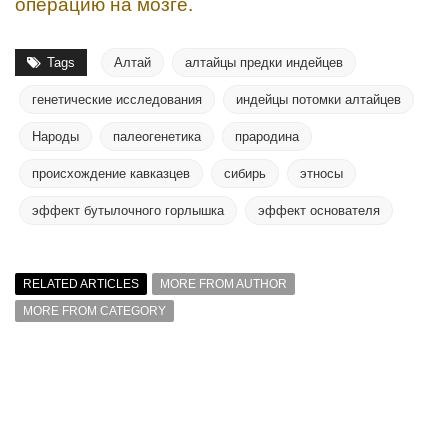
операцию на мозге.
Tags
Алтай
алтайцы предки индейцев
генетические исследования
индейцы потомки алтайцев
Народы
палеогенетика
прародина
происхождение кавказцев
сибирь
этносы
эффект бутылочного горлышка
эффект основателя
RELATED ARTICLES
MORE FROM AUTHOR
MORE FROM CATEGORY