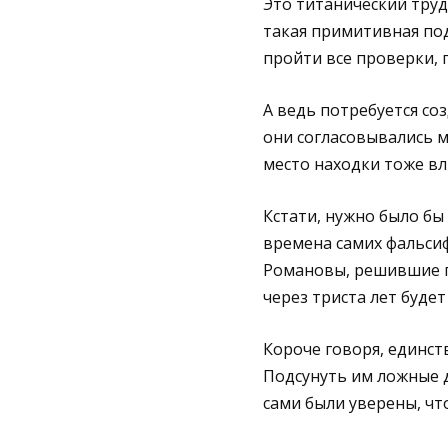
Это титанический труд
такая примитивная под
пройти все проверки, 
А ведь потребуется соз
они согласовывались м
место находки тоже вл
Кстати, нужно было бы
времена самих фальсиф
Романовы, решившие п
через триста лет буде
Короче говоря, единст
Подсунуть им ложные д
сами были уверены, чт