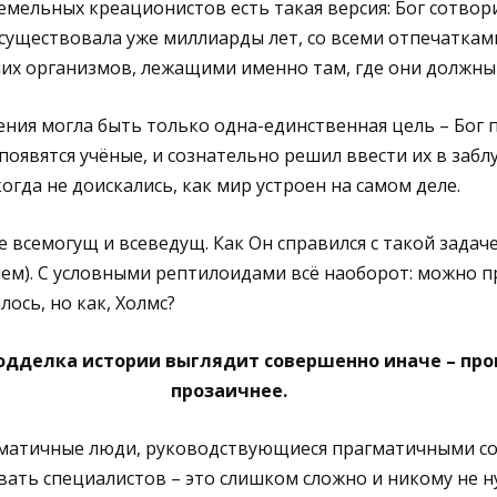
емельных креационистов есть такая версия: Бог сотвор
а существовала уже миллиарды лет, со всеми отпечаткам
их организмов, лежащими именно там, где они должны 
ения могла быть только одна-единственная цель – Бог 
оявятся учёные, и сознательно решил ввести их в забл
огда не доискались, как мир устроен на самом деле.
е всемогущ и всеведущ. Как Он справился с такой задач
чем). С условными рептилоидами всё наоборот: можно 
ось, но как, Холмс?
одделка истории выглядит совершенно иначе – про
прозаичнее.
матичные люди, руководствующиеся прагматичными с
ать специалистов – это слишком сложно и никому не н