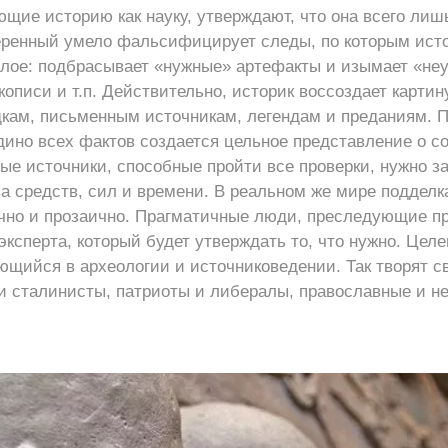
ющие историю как науку, утверждают, что она всего лиш
меренный умело фальсифицирует следы, по которым ист
лое: подбрасывает «нужные» артефакты и изымает «не
описи и т.п. Действительно, историк воссоздает картин
кам, письменным источникам, легендам и преданиям. П
дино всех фактов создается цельное представление о с
ые источники, способные пройти все проверки, нужно з
 средств, сил и времени. В реальном же мире подделк
чно и прозаично. Прагматичные люди, преследующие п
эксперта, который будет утверждать то, что нужно. Цел
ющийся в археологии и источниковедении. Так творят 
 сталинисты, патриоты и либералы, православные и н