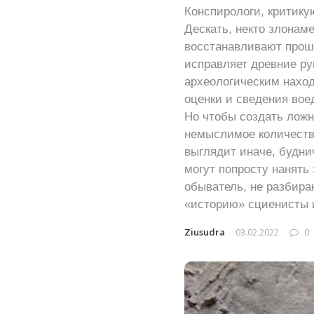
Конспирологи, критику
Дескать, некто злона
восстанавливают прош
исправляет древние рук
археологическим наход
оценки и сведения вое
Но чтобы создать ложн
немыслимое количества
выглядит иначе, будни
могут попросту нанять 
обыватель, не разбира
«историю» сциенисты и
Ziusudra
03.02.2022
0