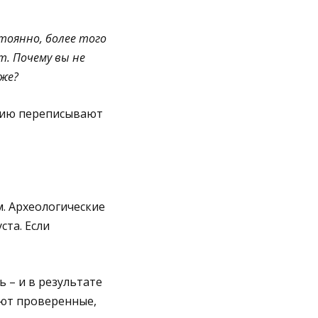
тоянно, более того
т. Почему вы не
же?
орию переписывают
м. Археологические
ста. Если
 – и в результате
уют проверенные,