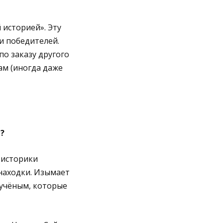
 историей». Эту
и победителей.
по заказу другого
ам (иногда даже
?
 историки
находки. Изымает
 учёным, которые