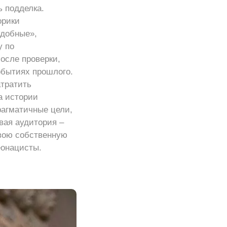
ь подделка.
орики
удобные»,
у по
осле проверки,
обытиях прошлого.
атратить
а истории
рагматичные цели,
евая аудитория –
свою собственную
еонацисты.