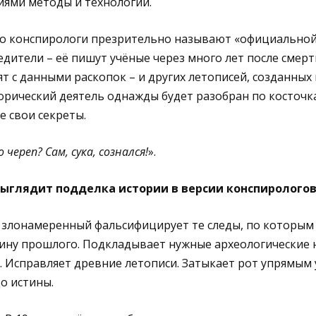
иями методы и технологии.
что конспирологи презрительно называют «официальной
дители – её пишут учёные через много лет после смерт
т с данными раскопок – и других летописей, созданных 
орический деятель однажды будет разобран по косточк
е свои секреты.
 череп? Сам, сука, сознался!
».
выглядит подделка истории в версии конспирологов
и злонамеренный фальсифицирует те следы, по которым
ину прошлого. Подкладывает нужные археологические 
. Исправляет древние летописи. Затыкает рот упрямым
о истины.