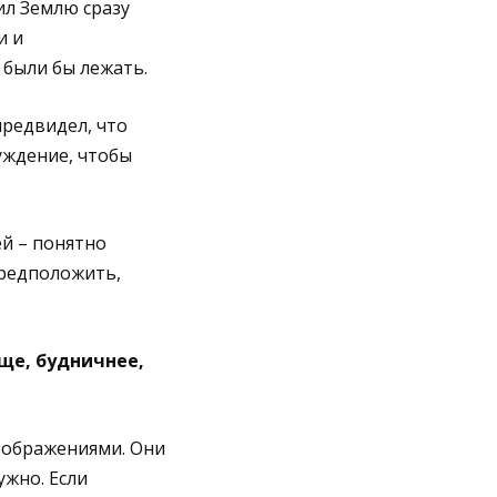
ил Землю сразу
и и
были бы лежать.
предвидел, что
уждение, чтобы
ей – понятно
предположить,
ще, будничнее,
оображениями. Они
ужно. Если