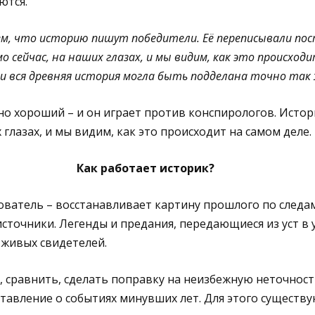
ются.
ем, что историю пишут победители. Её переписывали пос
о сейчас, на наших глазах, и мы видим, как это происходи
и вся древняя история могла быть подделана точно так 
но хороший – и он играет против конспирологов. Ист
 глазах, и мы видим, как это происходит на самом деле.
Как работает историк?
дователь – восстанавливает картину прошлого по следа
сточники. Легенды и предания, передающиеся из уст в у
 живых свидетелей.
, сравнить, сделать поправку на неизбежную неточность
тавление о событиях минувших лет. Для этого существ