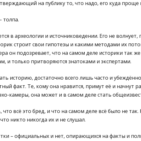
утверждающий на публику то, что надо, его куда проще 
– толпа.
тся в археологии и источниковедении. Его не волнует, 
орик строит свои гипотезы и какими методами их пото
ра он подозревает, что на самом деле историки так ж
сам, и только притворяются знатоками и экспертами.
ть историю, достаточно всего лишь часто и убеждённ
ый факт. Те, кому она нравится, примут её и начнут ра
эхо-камеры, она может и в самом деле стать общеизве
 что всё это бред, и что на самом деле всё было не так.
что никто никогда их и не слушал.
ятки – официальных и нет, опирающихся на факты и по