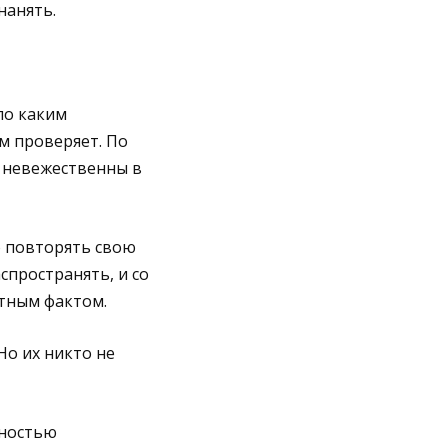
нанять.
по каким
м проверяет. По
е невежественны в
о повторять свою
спространять, и со
стным фактом.
 Но их никто не
лностью