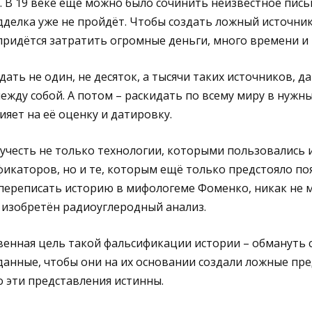
. В 19 веке ещё можно было сочинить неизвестное пись
делка уже не пройдёт. Чтобы создать ложный источник
придётся затратить огромные деньги, много времени и 
дать не один, не десяток, а тысячи таких источников, д
ежду собой. А потом – раскидать по всему миру в нужны
ияет на её оценку и датировку.
 учесть не только технологии, которыми пользовались 
икаторов, но и те, которым ещё только предстояло поя
ереписать историю в мифологеме Фоменко, никак не мо
т изобретён радиоуглеродный анализ.
венная цель такой фальсификации истории – обмануть 
анные, чтобы они на их основании создали ложные пре
о эти представления истинны.