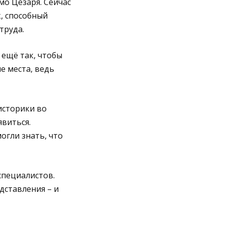
мо Цезаря. Сейчас
, способный
труда.
а ещё так, чтобы
е места, ведь
историки во
виться.
гли знать, что
специалистов.
дставления – и