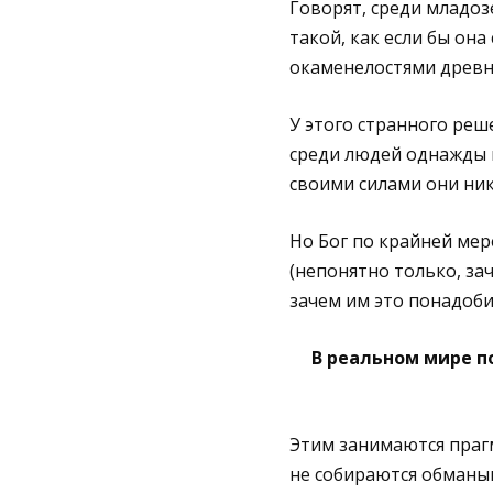
Говорят, среди младоз
такой, как если бы он
окаменелостями древн
У этого странного реш
среди людей однажды п
своими силами они ник
Но Бог по крайней мер
(непонятно только, за
зачем им это понадобил
В реальном мире п
Этим занимаются праг
не собираются обманыв