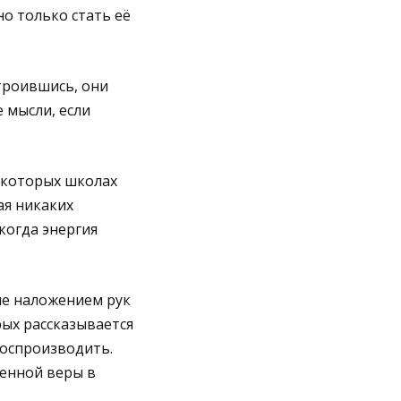
о только стать её
троившись, они
 мысли, если
некоторых школах
ая никаких
когда энергия
ие наложением рук
рых рассказывается
воспроизводить.
енной веры в