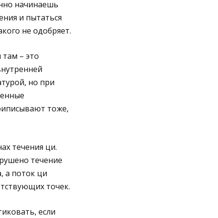
енно начинаешь
ения и пытаться
кого не одобряет.
 там – это
внутренней
атурой, но при
венные
приписывают тоже,
ах течения ци.
арушено течение
, а поток ци
етствующих точек.
тиковать, если