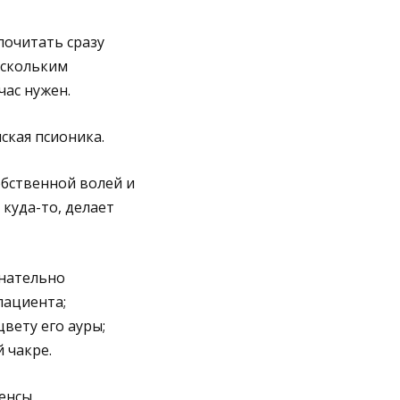
почитать сразу
ескольким
час нужен.
ская псионика.
собственной волей и
куда-то, делает
знательно
пациента;
вету его ауры;
 чакре.
енсы,