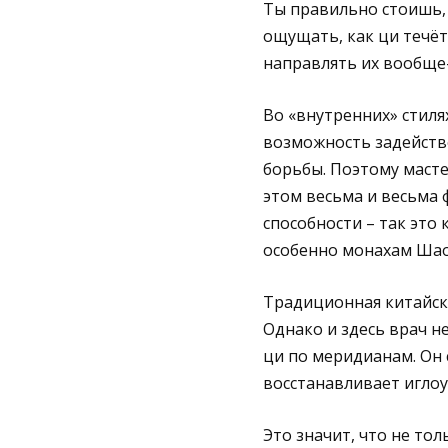
Ты правильно стоишь,
ощущать, как ци течёт
направлять их вообще-
Во «внутренних» стилях
возможность задейство
борьбы. Поэтому масте
этом весьма и весьма 
способности – так это
особенно монахам Шао
Традиционная китайска
Однако и здесь врач н
ци по меридианам. Он 
восстанавливает игло
Это значит, что не то