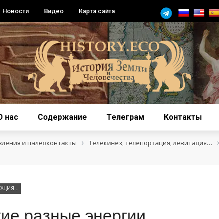
Новости
Видео
Карта сайта
О нас
Содержание
Телеграм
Контакты
›
вления и палеоконтакты
Телекинез, телепортация, левитация…
ИТАЦИЯ…
кие разные энергии