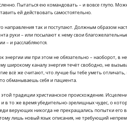
ленно. Пытаться ею командовать – и вовсе глупо. Можн
тавить ей действовать самостоятельно.
го направления так и поступают. Должным образом нас
та руки – или посылают к нему свои благожелательные
и – и расслабляются.
к энергии им при этом не обязательно – наоборот, в 
тому широкому каналу энергия течёт свободно, не вызыв
ие всё же считают, что лучше бы тебе уметь отличать, 
сто обманываешь себя и пациента.
 у этой традиции христианское происхождение. Исцелен
х и в то же время убедительно-зрелищных чудес, о кото
реди верующих никогда не прекращались попытки его 
этому лишь новый язык описания, не требующий непрем