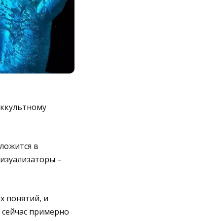
оккультному
 ложится в
визуализаторы –
х понятий, и
т сейчас примерно