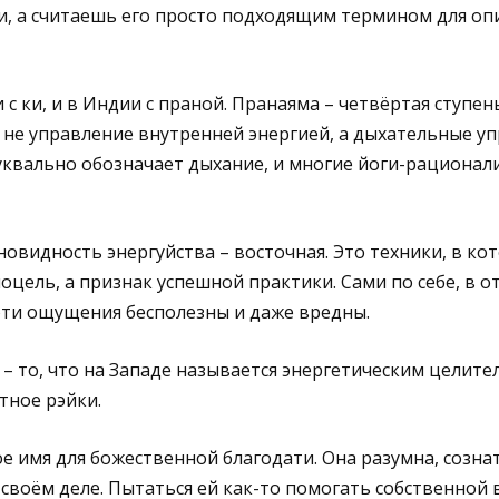
и, а считаешь его просто подходящим термином для оп
 с ки, и в Индии с праной. Пранаяма – четвёртая ступен
 не управление внутренней энергией, а дыхательные у
уквально обозначает дыхание, и многие йоги-рационал
новидность энергуйства – восточная. Это техники, в к
моцель, а признак успешной практики. Сами по себе, в о
эти ощущения бесполезны и даже вредны.
– то, что на Западе называется энергетическим целите
тное рэйки.
ое имя для божественной благодати. Она разумна, созна
 своём деле. Пытаться ей как-то помогать собственной 