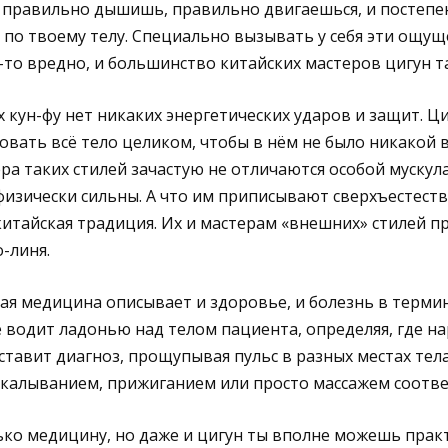
 правильно дышишь, правильно двигаешься, и постеп
 по твоему телу. Специально вызывать у себя эти ощущ
то вредно, и большинство китайских мастеров цигун та
 кун-фу нет никаких энергетических ударов и защит. Ци
вать всё тело целиком, чтобы в нём не было никакой 
ра таких стилей зачастую не отличаются особой мускул
физически сильны. А что им приписывают сверхъестест
 китайская традиция. Их и мастерам «внешних» стилей 
-линя.
я медицина описывает и здоровье, и болезнь в термин
е водит ладонью над телом пациента, определяя, где н
ставит диагноз, прощупывая пульс в разных местах тела
укалыванием, прижиганием или просто массажем соотв
лько медицину, но даже и цигун ты вполне можешь прак