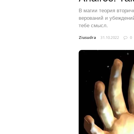
В магии теория вторич
верований и убеждений
тебе смысл.
Ziusudra
31.10.2022
0