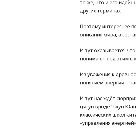
то же, что и его идей
других терминах.
Поэтому интереснее по
описания мира, а сост
И тут оказывается, что
понимают под этим сл
Из уважения к древнос
понятием энергии – на
И тут нас ждёт сюрприз
цигун вроде Чжун Юань
классических школ кит
«управления энергией»