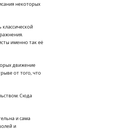
исания некоторых
ь классической
пражнения.
исты именно так её
оторых движение
трыве от того, что
льством. Сюда
тельна и сама
волей и