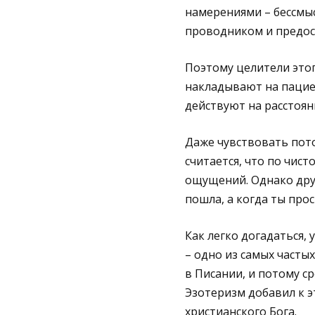
намерениями – бессмыс
проводником и предос
Поэтому целители это
накладывают на пациен
действуют на расстояни
Даже чувствовать пото
считается, что по чис
ощущений. Однако друг
пошла, а когда ты про
Как легко догадаться,
– одно из самых часты
в Писании, и потому с
Эзотеризм добавил к 
христианского Бога.