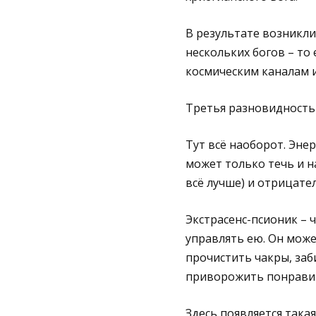
В результате возникли
нескольких богов – то
космическим каналам и
Третья разновидность 
Тут всё наоборот. Энер
может только течь и н
всё лучше) и отрицате
Экстрасенс-псионик – 
управлять ею. Он мож
прочистить чакры, заб
приворожить понравивш
Здесь появляется такая