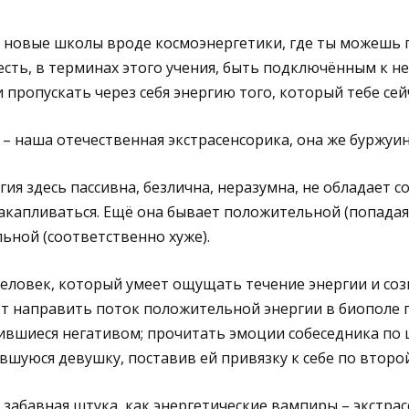
 новые школы вроде космоэнергетики, где ты можешь 
 есть, в терминах этого учения, быть подключённым к н
 пропускать через себя энергию того, который тебе сей
– наша отечественная экстрасенсорика, она же буржуин
гия здесь пассивна, безлична, неразумна, не обладает 
акапливаться. Ещё она бывает положительной (попадая 
льной (соответственно хуже).
человек, который умеет ощущать течение энергии и со
ет направить поток положительной энергии в биополе 
ившиеся негативом; прочитать эмоции собеседника по ц
уюся девушку, поставив ей привязку к себе по второй
 забавная штука, как энергетические вампиры – экстрас