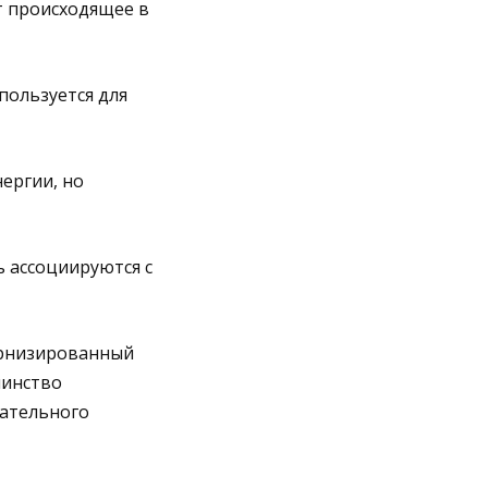
т происходящее в
пользуется для
нергии, но
ь ассоциируются с
тернизированный
шинство
нательного