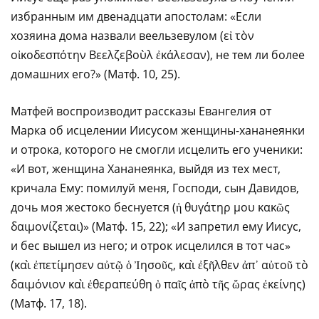
избранным им двенадцати апостолам: «Если
хозяина дома назвали веельзевулом (εἰ τὸν
οἰκοδεσπότην Βεελζεβοὺλ ἐκάλεσαν), не тем ли более
домашних его?» (Матф. 10, 25).
Матфей воспроизводит рассказы Евангелия от
Марка об исцелении Иисусом женщины-хананеянки
и отрока, которого не смогли исцелить его ученики:
«И вот, женщина Хананеянка, выйдя из тех мест,
кричала Ему: помилуй меня, Господи, сын Давидов,
дочь моя жестоко беснуется (ἡ θυγάτηρ μου κακῶς
δαιμονίζεται)» (Матф. 15, 22); «И запретил ему Иисус,
и бес вышел из него; и отрок исцелился в тот час»
(καὶ ἐπετίμησεν αὐτῷ ὁ Ἰησοῦς, καὶ ἐξῆλθεν ἀπ᾿ αὐτοῦ τὸ
δαιμόνιον καὶ ἐθεραπεύθη ὁ παῖς ἀπὸ τῆς ὥρας ἐκείνης)
(Матф. 17, 18).