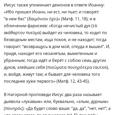
Иисус также упоминает демонов в ответе Иоанну:
«Ибо пришел Иоанн, ни ест, ни пьет; и говорят:
“в нем бес” (δαιμόνιον ἔχει)» (Матф. 11, 18); и в
обличении фарисеев: «Когда нечистый дух (τὸ
ἀκάθαρτον πνεῦμα) выйдет из человека, то ходит по
безводным местам, ища покоя, и не находит; тогда
говорит: “возвращусь в дом мой, откуда я вышел”. И,
придя, находит его незанятым, выметенным и
убранным; тогда идёт и берёт с собою семь других
духов, злейших себя (πνεύματα πονηρότερα ἑαυτοῦ),
и, войдя, живут там; и бывает для человека того
последнее хуже первого» (Матф. 12, 43-45).
В Нагорной проповеди Иисус два раза называет
дьявола «лукавым» или, буквально, «злым, дурным»
(πονηρóς): «Да будет слово ваше: “да, да”, “нет, нет”; а