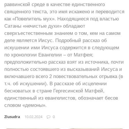
раввинской среде в качестве единственного
священного текста, это имя искажено и переводится
как «Повелитель мух». Находящиеся под властью
Сатаны «нечистые духи» обладают
сверхъестественным знанием о том, кем на самом
деле является Иисус. Подробный рассказ об
искушении ими Иисуса содержится в следующем
по хронологии Евангелии – от Матфея;
предположительно рассказ взят из источника, почти
полностью состоявшего из высказываний Иисуса и
включавшего всего 2 повествовательных отрывка (в
т.ч. об искушении). В рассказе об исцелении
бесноватых в стране Гергесинской Матфей,
единственный из евангелистов, обозначает бесов
словом «демоны».
Ziusudra
10.02.2024
0