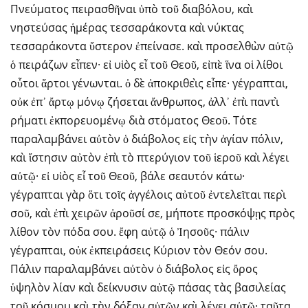
Πνεύματος πειρασθῆναι ὑπὸ τοῦ διαβόλου, καὶ
νηστεύσας ἡμέρας τεσσαράκοντα καὶ νύκτας
τεσσαράκοντα ὕστερον ἐπείνασε. καὶ προσελθὼν αὐτῷ
ὁ πειράζων εἶπεν· εἰ υἱὸς εἶ τοῦ Θεοῦ, εἰπὲ ἵνα οἱ λίθοι
οὗτοι ἄρτοι γένωνται. ὁ δὲ ἀποκριθεὶς εἶπε· γέγραπται,
οὐκ ἐπ᾿ ἄρτῳ μόνῳ ζήσεται ἄνθρωπος, ἀλλ᾿ ἐπὶ παντὶ
ρήματι ἐκπορευομένῳ διὰ στόματος Θεοῦ. Τότε
παραλαμβάνει αὐτὸν ὁ διάβολος εἰς τὴν ἁγίαν πόλιν,
καὶ ἵστησιν αὐτὸν ἐπὶ τὸ πτερύγιον τοῦ ἱεροῦ καὶ λέγει
αὐτῷ· εἰ υἱὸς εἶ τοῦ Θεοῦ, βάλε σεαυτόν κάτω·
γέγραπται γὰρ ὅτι τοῖς ἀγγέλοις αὐτοῦ ἐντελεῖται περὶ
σοῦ, καὶ ἐπὶ χειρῶν ἀροῦσί σε, μήποτε προσκόψῃς πρὸς
λίθον τὸν πόδα σου. ἔφη αὐτῷ ὁ Ἰησοῦς· πάλιν
γέγραπται, οὐκ ἐκπειράσεις Κύριον τὸν Θεόν σου.
Πάλιν παραλαμβάνει αὐτὸν ὁ διάβολος εἰς ὄρος
ὑψηλὸν λίαν καὶ δείκνυσιν αὐτῷ πάσας τὰς βασιλείας
τοῦ κόσμου καὶ τὴν δόξαν αὐτῶν καὶ λέγει αὐτῷ· ταῦτα