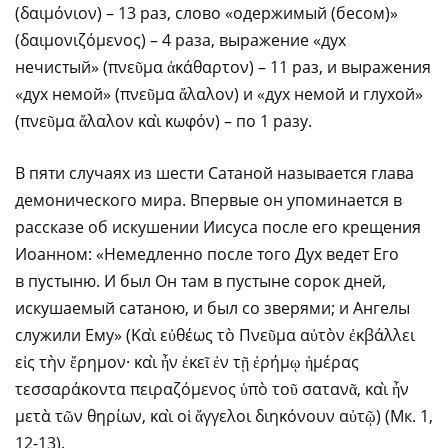
(δαιμόνιον) – 13 раз, слово «одержимый (бесом)»
(δαιμονιζόμενος) – 4 раза, выражение «дух
нечистый» (πνεῦμα ἀκάθαρτον) – 11 раз, и выражения
«дух немой» (πνεῦμα ἄλαλον) и «дух немой и глухой»
(πνεῦμα ἄλαλον καὶ κωφόν) – по 1 разу.
В пяти случаях из шести Сатаной называется глава
демонического мира. Впервые он упоминается в
рассказе об искушении Иисуса после его крещения
Иоанном: «Немедленно после того Дух ведет Его
в пустыню. И был Он там в пустыне сорок дней,
искушаемый сатаною, и был со зверями; и Ангелы
служили Ему» (Καὶ εὐθέως τὸ Πνεῦμα αὐτὸν ἐκβάλλει
εἰς τὴν ἔρημον· καὶ ἦν ἐκεῖ ἐν τῇ ἐρήμῳ ἡμέρας
τεσσαράκοντα πειραζόμενος ὑπὸ τοῦ σατανᾶ, καὶ ἦν
μετὰ τῶν θηρίων, καὶ οἱ ἄγγελοι διηκόνουν αὐτῷ) (Мк. 1,
12-13).