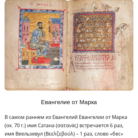
Евангелие от Марка
В самом раннем из Евангелий Евангелии от Марка
(ок. 70 г.) имя Сатана (σατανᾶς) встречается 6 раз,
имя Веельзевул (Βεελζεβούλ) – 1 раз, слово «бес»