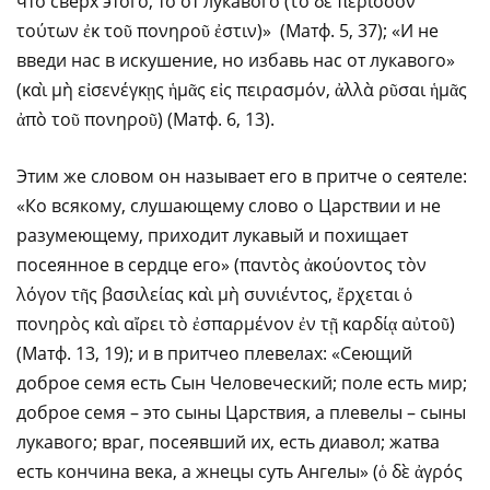
что сверх этого, то от лукавого (τὸ δὲ περισσὸν
τούτων ἐκ τοῦ πονηροῦ ἐστιν)» (Матф. 5, 37); «И не
введи нас в искушение, но избавь нас от лукавого»
(καὶ μὴ εἰσενέγκῃς ἡμᾶς εἰς πειρασμόν, ἀλλὰ ρῦσαι ἡμᾶς
ἀπὸ τοῦ πονηροῦ) (Матф. 6, 13).
Этим же словом он называет его в притче о сеятеле:
«Ко всякому, слушающему слово о Царствии и не
разумеющему, приходит лукавый и похищает
посеянное в сердце его» (παντὸς ἀκούοντος τὸν
λόγον τῆς βασιλείας καὶ μὴ συνιέντος, ἔρχεται ὁ
πονηρὸς καὶ αἴρει τὸ ἐσπαρμένον ἐν τῇ καρδίᾳ αὐτοῦ)
(Матф. 13, 19); и в притчео плевелах: «Сеющий
доброе семя есть Сын Человеческий; поле есть мир;
доброе семя – это сыны Царствия, а плевелы – сыны
лукавого; враг, посеявший их, есть диавол; жатва
есть кончина века, а жнецы суть Ангелы» (ὁ δὲ ἀγρός