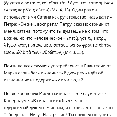
(ἔρχεται ὁ σατανᾶς καὶ αἴρει τὸν λόγον τὸν ἐσπαρμένον
ἐν ταῖς καρδίαις αὐτῶν) (Мк. 4, 15). Один раз он
использует имя Сатана как ругательство, называя им
Петра: «Он же… воспретил Петру, сказав: отойди от
Меня, сатана, потому что ты думаешь не о том, что
Божие, но что человеческое» (ἐπετίμησε τῷ Πέτρῳ
λέγων· ὕπαγε ὀπίσω μου, σατανᾶ· ὅτι οὐ φρονεῖς τὰ τοῦ
Θεοῦ, ἀλλὰ τὰ τῶν ἀνθρώπων) (Мк. 8, 33).
Почти во всех случаях употребления в Евангелии от
Марка слов «бес» и «нечистый дух» речь идёт об
изгнании их из одержимых ими людей.
После крещения Иисус начинает своё служение в
Капернауме: «В синагоге их был человек,
одержимый духом нечистым, и вскричал: оставь! что
Тебе до нас, Иисус Назарянин? Ты пришел погубить