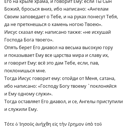
Его на крыле храма, и говорит Ему: если Ты Сын
Божий, бросься вниз, ибо написано: «Ангелам
Своим заповедает о Тебе, и на руках понесут Тебя,
да не преткнешься о камень ногою Твоею».
Иисус сказал ему: написано также: «не искушай
Господа Бога твоего».
Опять берет Его диавол на весьма высокую гору
и показывает Ему все царства мира и славу их,
и говорит Ему: всё это дам Тебе, если, пав,
поклонишься мне.
Тогда Иисус говорит ему: отойди от Меня, сатана,
ибо написано: «Господу Богу твоему `поклоняйся
и Ему одному служи».
Тогда оставляет Его диавол, и се, Ангелы приступили
и служили Ему.
Τότε ὁ Ἰησοῦς ἀνήχθη εἰς τὴν ἔρημον ὑπὸ τοῦ