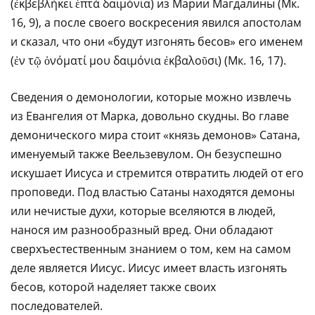
(ἐκβεβλήκει ἑπτὰ δαιμόνια) из Марии Магдалины (Мк.
16, 9), а после своего воскресения явился апостолам
и сказал, что они «будут изгонять бесов» его именем
(ἐν τῷ ὀνόματί μου δαιμόνια ἐκβαλοῦσι) (Мк. 16, 17).
Сведения о демонологии, которые можно извлечь
из Евангелия от Марка, довольно скудны. Во главе
демонического мира стоит «князь демонов» Сатана,
именуемый также Веельзевулом. Он безуспешно
искушает Иисуса и стремится отвратить людей от его
проповеди. Под властью Сатаны находятся демоны
или нечистые духи, которые вселяются в людей,
нанося им разнообразный вред. Они обладают
сверхъестественным знанием о том, кем на самом
деле является Иисус. Иисус имеет власть изгонять
бесов, которой наделяет также своих
последователей.