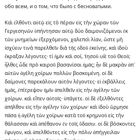
обо всем, и о том, что было с бесноватыми.
Καὶ ἐλθόντι αὐτῷ εἰς τὸ πέραν εἰς τὴν χώραν τῶν
Γεργεσηνῶν ὑπήντησαν αὐτῷ δύο δαιμονιζόμενοι ἐκ
τῶν μνημείων ἐξερχόμενοι, χαλεποὶ λίαν, ὥστε μὴ
ἰσχύειν τινὰ παρελθεῖν διὰ τῆς ὁδοῦ ἐκείνης. καὶ ἰδοὺ
ἔκραξαν λέγοντες· τί ἡμῖν καὶ σοί, Ἰησοῦ υἱὲ τοῦ Θεοῦ;
ἦλθες ὧδε πρὸ καιροῦ βασανίσαι ἡμᾶς; ἦν δὲ μακρὰν ἀπ᾿
αὐτῶν ἀγέλη χοίρων πολλῶν βοσκομένη. οἱ δὲ
δαίμονες παρεκάλουν αὐτὸν λέγοντες· εἰ ἐκβάλλεις
ἡμᾶς, ἐπίτρεψον ἡμῖν ἀπελθεῖν εἰς τὴν ἀγέλην τῶν
χοίρων. καὶ εἶπεν αὐτοῖς· ὑπάγετε. οἱ δὲ ἐξελθόντες
ἀπῆλθον εἰς τὴν ἀγέλην τῶν χοίρων· καὶ ἰδοὺ ὥρμησε
πᾶσα ἡ ἀγέλη τῶν χοίρων κατὰ τοῦ κρημνοῦ εἰς τὴν
θάλασσαν καὶ ἀπέθανον ἐν τοῖς ὕδασιν. οἱ δὲ βόσκοντες
ἔφυγον, καὶ ἀπελθόντες εἰς τὴν πόλιν ἀπήγγειλαν