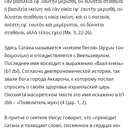
ἐὰν βασιλεία ἐφ᾿ ἑαυτὴν μερισθῇ, οὐ δύναται σταθῆναι
ἡ βασιλεία ἐκείνη· καὶ ἐὰν οἰκία ἐφ᾿ ἑαυτὴν μερισθῇ, οὐ
δύναται σταθῆναι ἡ οἰκία ἐκείνη. καὶ εἰ ὁ σατανᾶς
ἀνέστη ἐφ᾿ ἑαυτὸν καὶ μεμέρισται, οὐ δύναται
σταθῆναι, ἀλλὰ τέλος ἔχει) (Мк. 3, 22-26).
Здесь Сатана называется «князем бесов» (ἄρχων τῶν
δαιμονίων) и отождествляется с Веельзевулом.
Последнее имя восходит к выражению «Ваал-князь»
(b‘l zbl). Согласно девтерономической истории, так
звали бога города Аккарона, к которому послал
спросить о своём здоровье израильский царь
Охозия (в масоретском тексте это имя искажено в b‘l
zbb – «Повелитель мух») (4 Цар. 1, 2).
В притче о сеятеле Иисус говорит, что «приходит
сатана и похищает слово, посеянное в сердцах их»