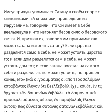
Иисус трижды упоминает Сатану в своём споре с
книжниками: «А книжники, пришедшие из
Иерусалима, говорили, что Он имеет в Себе
веельзевула и что изгоняет бесов силою бесовского
князя. И, призвав их, говорил им притчами: как
может сатана изгонять сатану? Если царство
разделится само в себе, не может устоять царство
то; и если дом разделится сам в себе, не может
устоять дом тот; и если сатана восстал на самого
себя и разделился, не может устоять, но пришел
конец его» (καὶ οἱ γραμματεῖς οἱ ἀπὸ Ἱεροσολύμων
καταβάντες ἔλεγον ὅτι Βεελζεβοὺλ ἔχει, καὶ ὅτι ἐν τῷ
ἄρχοντι τῶν δαιμονίων ἐκβάλλει τὰ δαιμόνια. καὶ
προσκαλεσάμενος αὐτοὺς ἐν παραβολαῖς ἔλεγεν
αὐτοῖς· πῶς δύναται σατανᾶς σατανᾶν ἐκβάλλειν; καὶ