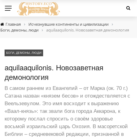
›
›
Главная
Исчезнувшие континенты и цивилизации
›
Боги, демоны, люди
aquilaaquilonis. Новозаветная демонология
БОГИ, ДЕМОНЫ, ЛЮДИ
aquilaaquilonis. Новозаветная
демонология
В самом раннем из Евангелий – от Марка (ок. 70 г.)
Сатана назван «князем бесов» и отождествляется с
Веельзевулом. Это имя восходит к выражению
«Ваал-князь»: так звали бога города Аккарона, к
которому послал спросить о своём здоровье
восьмой израильский царь Охозия. В масоретской
Библии – средневековой редакции, признанной в