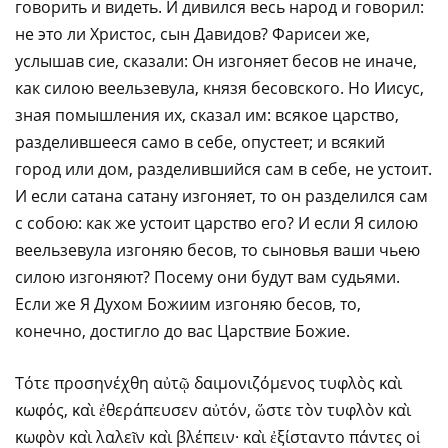
говорить и видеть. И дивился весь народ и говорил:
не это ли Христос, сын Давидов? Фарисеи же,
услышав сие, сказали: Он изгоняет бесов не иначе,
как силою веельзевула, князя бесовского. Но Иисус,
зная помышления их, сказал им: всякое царство,
разделившееся само в себе, опустеет; и всякий
город или дом, разделившийся сам в себе, не устоит.
И если сатана сатану изгоняет, то он разделился сам
с собою: как же устоит царство его? И если Я силою
веельзевула изгоняю бесов, то сыновья ваши чьею
силою изгоняют? Посему они будут вам судьями.
Если же Я Духом Божиим изгоняю бесов, то,
конечно, достигло до вас Царствие Божие.
Τότε προσηνέχθη αὐτῷ δαιμονιζόμενος τυφλὸς καὶ
κωφός, καὶ ἐθεράπευσεν αὐτόν, ὥστε τὸν τυφλὸν καὶ
κωφὸν καὶ λαλεῖν καὶ βλέπειν· καὶ ἐξίσταντο πάντες οἱ