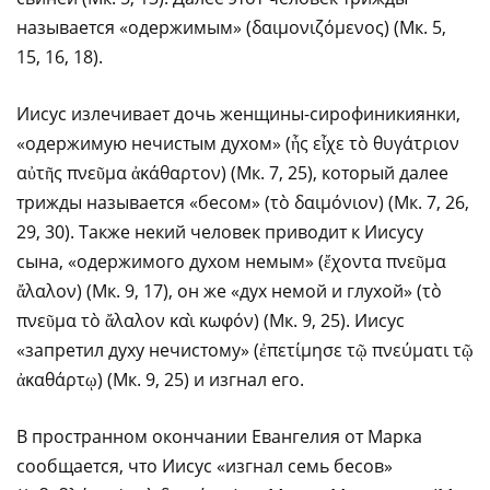
называется «одержимым» (δαιμονιζόμενος) (Мк. 5,
15, 16, 18).
Иисус излечивает дочь женщины-сирофиникиянки,
«одержимую нечистым духом» (ἧς εἶχε τὸ θυγάτριον
αὐτῆς πνεῦμα ἀκάθαρτον) (Мк. 7, 25), который далее
трижды называется «бесом» (τὸ δαιμόνιον) (Мк. 7, 26,
29, 30). Также некий человек приводит к Иисусу
сына, «одержимого духом немым» (ἔχοντα πνεῦμα
ἄλαλον) (Мк. 9, 17), он же «дух немой и глухой» (τὸ
πνεῦμα τὸ ἄλαλον καὶ κωφόν) (Мк. 9, 25). Иисус
«запретил духу нечистому» (ἐπετίμησε τῷ πνεύματι τῷ
ἀκαθάρτῳ) (Мк. 9, 25) и изгнал его.
В пространном окончании Евангелия от Марка
сообщается, что Иисус «изгнал семь бесов»