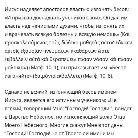
Иисус наделяет апостолов властью изгонять бесов:
«И призвав двенадцать учеников Своих, Он дал им
власть над нечистыми духами, чтобы изгонять их
и врачевать всякую болезнь и всякую немощь» (Καὶ
προσκαλεσάμενος τοὺς δώδεκα μαθητὰς αὐτοῦ ἔδωκεν
αὐτοῖς ἐξουσίαν πνευμάτων ἀκαθάρτων ὥστε
ἐκβάλλειν αὐτὰ καὶ θεραπεύειν πᾶσαν νόσον καὶ πᾶσαν
μαλακίαν) (Матф. 10, 1); он приказывает им: «Бесов
изгоняйте» (δαιμόνια ἐκβάλλετε) (Матф. 10, 8).
Однако не всякий, изгоняющий бесов именем
Иисуса, является его истинным учеником: «Не
всякий, говорящий Мне: “Господи! Господи!”, войдет
в Царство Небесное, но исполняющий волю Отца
Моего Небесного. Многие скажут Мне в тот день:
“Господи! Господи! не от Твоего ли имени мы