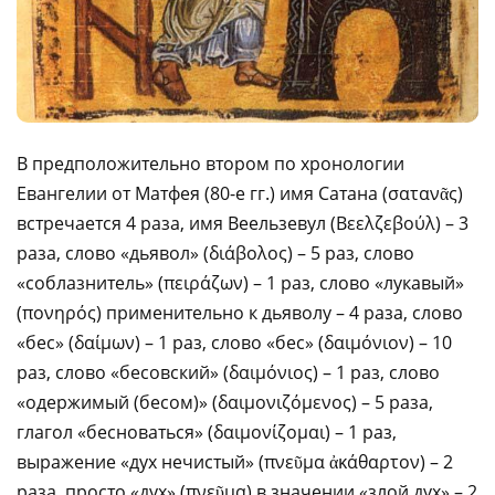
В предположительно втором по хронологии
Евангелии от Матфея (80-е гг.) имя Сатана (σατανᾶς)
встречается 4 раза, имя Веельзевул (Βεελζεβούλ) – 3
раза, слово «дьявол» (διάβολος) – 5 раз, слово
«соблазнитель» (πειράζων) – 1 раз, слово «лукавый»
(πονηρός) применительно к дьяволу – 4 раза, слово
«бес» (δαίμων) – 1 раз, слово «бес» (δαιμόνιον) – 10
раз, слово «бесовский» (δαιμόνιος) – 1 раз, слово
«одержимый (бесом)» (δαιμονιζόμενος) – 5 раза,
глагол «бесноваться» (δαιμονίζομαι) – 1 раз,
выражение «дух нечистый» (πνεῦμα ἀκάθαρτον) – 2
раза, просто «дух» (πνεῦμα) в значении «злой дух» – 2