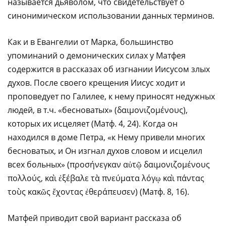
называется дьяволом, что свидетельствует о
синонимическом использовании данных терминов.
Как и в Евангелии от Марка, большинство
упоминаний о демонических силах у Матфея
содержится в рассказах об изгнании Иисусом злых
духов. После своего крещения Иисус ходит и
проповедует по Галилее, к нему приносят недужных
людей, в т.ч. «бесноватых» (δαιμονιζομένους),
которых их исцеляет (Матф. 4, 24). Когда он
находился в доме Петра, «к Нему привели многих
бесноватых, и Он изгнал духов словом и исцелил
всех больных» (προσήνεγκαν αὐτῷ δαιμονιζομένους
πολλούς, καὶ ἐξέβαλε τὰ πνεύματα λόγῳ καὶ πάντας
τοὺς κακῶς ἔχοντας ἐθεράπευσεν) (Матф. 8, 16).
Матфей приводит свой вариант рассказа об