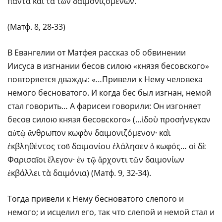
πάντα καὶ τὰ τῶν δαιμονιζομένων.
(Матф. 8, 28-33)
В Евангелии от Матфея рассказ об обвинении
Иисуса в изгнании бесов силою «князя бесовского»
повторяется дважды: «…Привели к Нему человека
немого бесноватого. И когда бес был изгнан, немой
стал говорить… А фарисеи говорили: Он изгоняет
бесов силою князя бесовского» (…ἰδοὺ προσήνεγκαν
αὐτῷ ἄνθρωπον κωφὸν δαιμονιζόμενον· καὶ
ἐκβληθέντος τοῦ δαιμονίου ἐλάλησεν ὁ κωφός… οἱ δὲ
Φαρισαῖοι ἔλεγον· ἐν τῷ ἄρχοντι τῶν δαιμονίων
ἐκβάλλει τὰ δαιμόνια) (Матф. 9, 32-34).
Тогда привели к Нему бесноватого слепого и
немого; и исцелил его, так что слепой и немой стал и