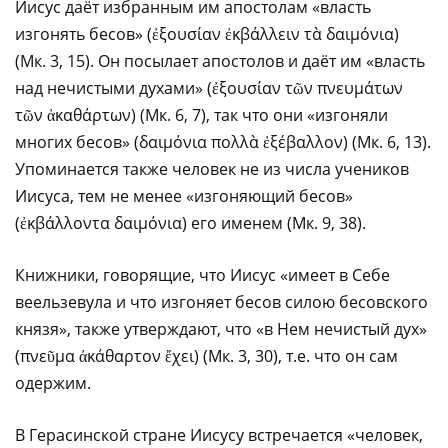
Иисус даёт избранным им апостолам «власть
изгонять бесов» (ἐξουσίαν ἐκβάλλειν τὰ δαιμόνια)
(Мк. 3, 15). Он посылает апостолов и даёт им «власть
над нечистыми духами» (ἐξουσίαν τῶν πνευμάτων
τῶν ἀκαθάρτων) (Мк. 6, 7), так что они «изгоняли
многих бесов» (δαιμόνια πολλὰ ἐξέβαλλον) (Мк. 6, 13).
Упоминается также человек не из числа учеников
Иисуса, тем не менее «изгоняющий бесов»
(ἐκβάλλοντα δαιμόνια) его именем (Мк. 9, 38).
Книжники, говорящие, что Иисус «имеет в Себе
веельзевула и что изгоняет бесов силою бесовского
князя», также утверждают, что «в Нем нечистый дух»
(πνεῦμα ἀκάθαρτον ἔχει) (Мк. 3, 30), т.е. что он сам
одержим.
В Герасинской стране Иисусу встречается «человек,