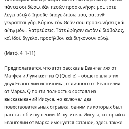
πάντα σοι δώσω, ἐὰν πεσὼν προσκυνήσῃς μοι. τότε
λέγει αὐτῷ ὁ Ἰησοῦς· ὕπαγε ὀπίσω μου, σατανᾶ·
γέγραπται γάρ, Κύριον τὸν Θεόν σου προσκυνήσεις καὶ
αὐτῷ μόνῳ λατρεύσεις. Τότε ἀφίησιν αὐτὸν ὁ διάβολος,
καὶ ἰδοὺ ἄγγελοι προσῆλθον καὶ διηκόνουν αὐτῷ.
(Матф. 4, 1-11)
Предполагается, что этот рассказ в Евангелиях от
Матфея и Луки взят из Q (Quelle) – общего для этих
двух Евангелий источника, отличного от Евангелия
от Марка. Q почти полностью состоял из
высказываний Иисуса, но включал два
повествовательных отрывка, одним из которых был
рассказ об искушении. Искуситель Иисуса, который в
Евангелии от Марка именуется сатаной, здесь также