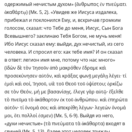
одержимый нечистым духом» (ἄνθρωπος ἐν πνεύματι
ἀκαθάρτῳ) (Мк. 5, 2). «Увидев же Иисуса издалека,
прибежал и поклонился Ему, и, вскричав громким
голосом, сказал: что Тебе до меня, Иисус, Сын Бога
Всевышнего? заклинаю Тебя Богом, не мучь меня!
Ибо Иисус сказал ему: выйди, дух нечистый, из сего
человека. И спросил его: как тебе имя? И он сказал
в ответ: легион имя мне, потому что нас много»
(ἰδὼν δὲ τὸν Ἰησοῦν ἀπὸ μακρόθεν ἔδραμε καὶ
προσεκύνησεν αὐτόν, καὶ κράξας φωνῇ μεγάλῃ λέγει· τί
ἐμοὶ καὶ σοί, Ἰησοῦ, υἱὲ τοῦ Θεοῦ τοῦ ὑψίστου; ὁρκίζω
σε τὸν Θεόν, μή με βασανίσῃς. ἔλεγε γὰρ αὐτῷ· ἔξελθε
τὸ πνεῦμα τὸ ἀκάθαρτον ἐκ τοῦ ἀνθρώπου. καὶ ἐπηρώτα
αὐτόν· τί ὄνομά σοι; καὶ ἀπεκρίθη λέγων· λεγεὼν ὄνομά
μοι, ὅτι πολλοί ἐσμεν) (Мк. 5, 6-9). Выйдя из него,
«духи нечистые» (τὰ πνεύματα τὰ ἀκάθαρτα) входят в
свиней (Мк. 5, 13). Далее этот человек трижды