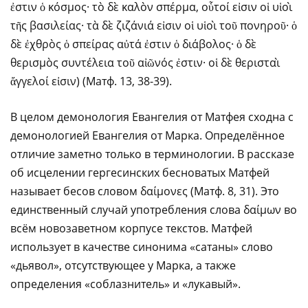
ἐστιν ὁ κόσμος· τὸ δὲ καλὸν σπέρμα, οὗτοί εἰσιν οἱ υἱοὶ
τῆς βασιλείας· τὰ δὲ ζιζάνιά εἰσιν οἱ υἱοὶ τοῦ πονηροῦ· ὁ
δὲ ἐχθρὸς ὁ σπείρας αὐτά ἐστιν ὁ διάβολος· ὁ δὲ
θερισμὸς συντέλεια τοῦ αἰῶνός ἐστιν· οἱ δὲ θερισταὶ
ἄγγελοί εἰσιν) (Матф. 13, 38-39).
В целом демонология Евангелия от Матфея сходна с
демонологией Евангелия от Марка. Определённое
отличие заметно только в терминологии. В рассказе
об исцелении гергесинских бесноватых Матфей
называет бесов словом δαίμονες (Матф. 8, 31). Это
единственный случай употребления слова δαίμων во
всём новозаветном корпусе текстов. Матфей
использует в качестве синонима «сатаны» слово
«дьявол», отсутствующее у Марка, а также
определения «соблазнитель» и «лукавый».