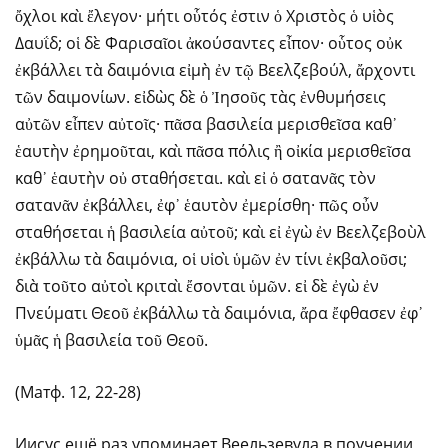
ὄχλοι καὶ ἔλεγον· μήτι οὗτός ἐστιν ὁ Χριστὸς ὁ υἱὸς
Δαυΐδ; οἱ δὲ Φαρισαῖοι ἀκούσαντες εἶπον· οὗτος οὐκ
ἐκβάλλει τὰ δαιμόνια εἰμὴ ἐν τῷ Βεελζεβούλ, ἄρχοντι
τῶν δαιμονίων. εἰδὼς δὲ ὁ Ἰησοῦς τὰς ἐνθυμήσεις
αὐτῶν εἶπεν αὐτοῖς· πᾶσα βασιλεία μερισθεῖσα καθ᾿
ἑαυτὴν ἐρημοῦται, καὶ πᾶσα πόλις ἢ οἰκία μερισθεῖσα
καθ᾿ ἑαυτὴν οὐ σταθήσεται. καὶ εἰ ὁ σατανᾶς τὸν
σατανᾶν ἐκβάλλει, ἐφ᾿ ἑαυτὸν ἐμερίσθη· πῶς οὖν
σταθήσεται ἡ βασιλεία αὐτοῦ; καὶ εἰ ἐγὼ ἐν Βεελζεβοὺλ
ἐκβάλλω τὰ δαιμόνια, οἱ υἱοὶ ὑμῶν ἐν τίνι ἐκβαλοῦσι;
διὰ τοῦτο αὐτοὶ κριταὶ ἔσονται ὑμῶν. εἰ δὲ ἐγὼ ἐν
Πνεύματι Θεοῦ ἐκβάλλω τὰ δαιμόνια, ἄρα ἔφθασεν ἐφ᾿
ὑμᾶς ἡ βασιλεία τοῦ Θεοῦ.
(Матф. 12, 22-28)
Иисус ещё раз упоминает Веельзевула в поучении