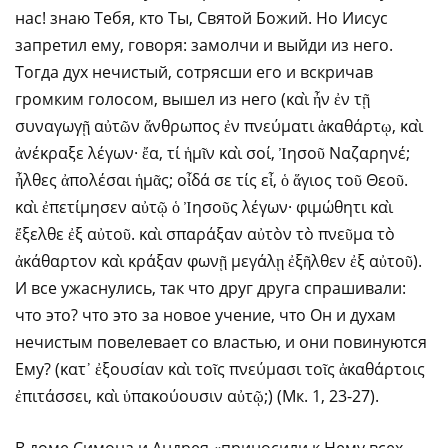
нас! знаю Тебя, кто Ты, Святой Божий. Но Иисус
запретил ему, говоря: замолчи и выйди из него.
Тогда дух нечистый, сотрясши его и вскричав
громким голосом, вышел из него (καὶ ἦν ἐν τῇ
συναγωγῇ αὐτῶν ἄνθρωπος ἐν πνεύματι ἀκαθάρτῳ, καὶ
ἀνέκραξε λέγων· ἔα, τί ἡμῖν καὶ σοί, Ἰησοῦ Ναζαρηνέ;
ἦλθες ἀπολέσαι ἡμᾶς; οἶδά σε τίς εἶ, ὁ ἅγιος τοῦ Θεοῦ.
καὶ ἐπετίμησεν αὐτῷ ὁ Ἰησοῦς λέγων· φιμώθητι καὶ
ἔξελθε ἐξ αὐτοῦ. καὶ σπαράξαν αὐτὸν τὸ πνεῦμα τὸ
ἀκάθαρτον καὶ κράξαν φωνῇ μεγάλῃ ἐξῆλθεν ἐξ αὐτοῦ).
И все ужаснулись, так что друг друга спрашивали:
что это? что это за новое учение, что Он и духам
нечистым повелевает со властью, и они повинуются
Ему? (κατ᾿ ἐξουσίαν καὶ τοῖς πνεύμασι τοῖς ἀκαθάρτοις
ἐπιτάσσει, καὶ ὑπακούουσιν αὐτῷ;) (Мк. 1, 23-27).