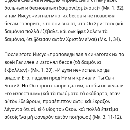
В доме Симона и Андрея «приносили к Нему всех
больных и бесноватых (δαιμονιζομένους)» (Мк. 1, 32),
и там Иисус «изгнал многих бесов и не позволял
бесам говорить, что они знают, что Он Христос» (καὶ
δαιμόνια πολλὰ ἐξέβαλε, καὶ οὐκ ἤφιε λαλεῖν τὰ
δαιμόνια, ὅτι ᾔδεισαν αὐτὸν Χριστὸν εἶναι) (Мк. 1, 34).
После этого Иисус «проповедывал в синагогах их по
всей Галилее и изгонял бесов (τὰ δαιμόνια
ἐκβάλλων)» (Мк. 1, 39). «И духи нечистые, когда
видели Его, падали пред Ним и кричали: Ты Сын
Божий. Но Он строго запрещал им, чтобы не делали
Его известным» (καὶ τὰ πνεύματα τὰ ἀκάθαρτα, ὅταν
αὐτὸν ἐθεώρουν, προσέπιπτον αὐτῷ καὶ ἔκραζον
λέγοντα ὅτι σὺ εἶ ὁ υἱὸς τοῦ Θεοῦ. καὶ πολλὰ ἐπετίμα
αὐτοῖς ἵνα μὴ φανερὸν αὐτὸν ποιήσωσι) (Мк. 3, 11-12).