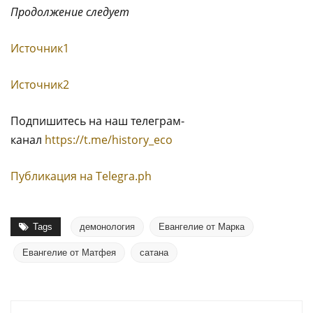
Продолжение следует
Источник1
Источник2
Подпишитесь на наш телеграм-
канал
https://t.me/history_eco
Публикация на Тelegra.ph
Tags
демонология
Евангелие от Марка
Евангелие от Матфея
сатана