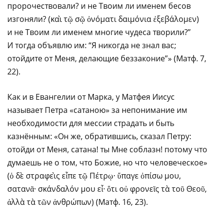
пророчествовали? и не Твоим ли именем бесов
изгоняли? (καὶ τῷ σῷ ὀνόματι δαιμόνια ἐξεβάλομεν)
и не Твоим ли именем многие чудеса творили?”
И тогда объявлю им: “Я никогда не знал вас;
отойдите от Меня, делающие беззаконие”» (Матф. 7,
22).
Как и в Евангелии от Марка, у Матфея Иисус
называет Петра «сатаною» за непонимание им
необходимости для мессии страдать и быть
казнённым: «Он же, обратившись, сказал Петру:
отойди от Меня, сатана! ты Мне соблазн! потому что
думаешь не о том, что Божие, но что человеческое»
(ὁ δὲ στραφεὶς εἶπε τῷ Πέτρῳ· ὕπαγε ὀπίσω μου,
σατανᾶ· σκάνδαλόν μου εἶ· ὅτι οὐ φρονεῖς τὰ τοῦ Θεοῦ,
ἀλλὰ τὰ τῶν ἀνθρώπων) (Матф. 16, 23).