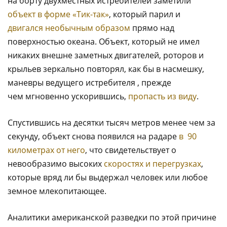
на борту двухместных истребителей заметили
объект в форме «Тик-так»
, который парил и
двигался необычным образом
прямо над
поверхностью океана. Объект, который не имел
никаких внешне заметных двигателей, роторов и
крыльев зеркально повторял, как бы в насмешку,
маневры ведущего истребителя , прежде
чем мгновенно ускорившись,
пропасть из виду
.
Спустившись на десятки тысяч метров менее чем за
секунду, объект снова появился на радаре
в 90
километрах от него
, что свидетельствует о
невообразимо высоких
скоростях и перегрузках
,
которые вряд ли бы выдержал человек или любое
земное млекопитающее.
Аналитики американской разведки по этой причине