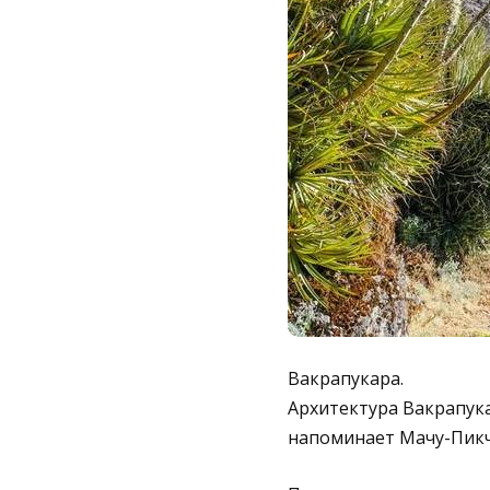
Вакрапукара.
Архитектура Вакрапука
напоминает Мачу-Пикчу