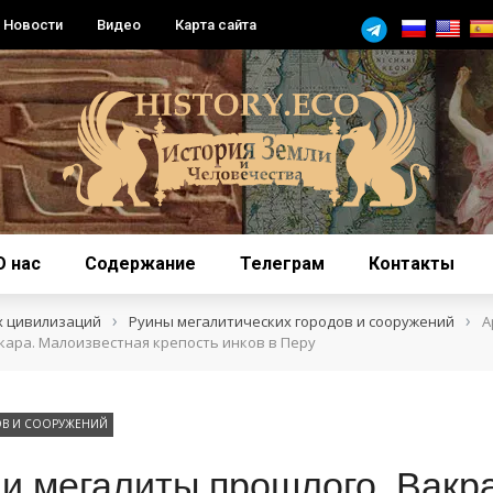
Новости
Видео
Карта сайта
О нас
Содержание
Телеграм
Контакты
›
›
х цивилизаций
Руины мегалитических городов и сооружений
А
кара. Малоизвестная крепость инков в Перу
ОВ И СООРУЖЕНИЙ
и мегалиты прошлого. Вакр