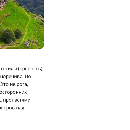
т силы (крепость),
сноречиво. Но
Это не рога,
осторонних.
д пропастями,
метров над