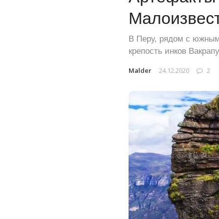
Малоизвест
В Перу, рядом с южным
крепость инков Вакрапу
Malder
24.12.2020
2