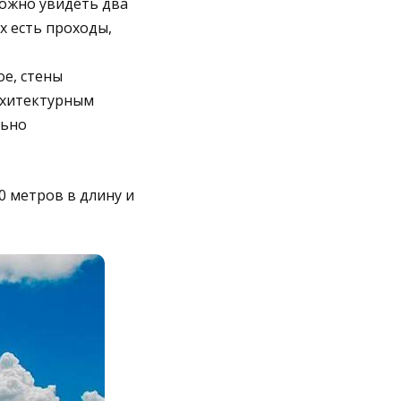
можно увидеть два
 есть проходы,
е, стены
рхитектурным
льно
0 метров в длину и