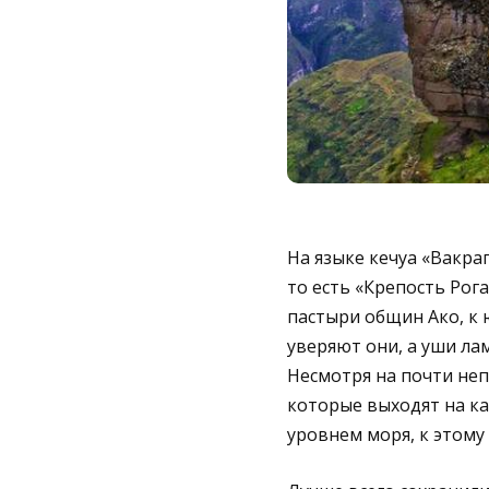
На языке кечуа «Вакрап
то есть «Крепость Рога
пастыри общин Ако, к ю
уверяют они, а уши ла
Несмотря на почти неп
которые выходят на ка
уровнем моря, к этому