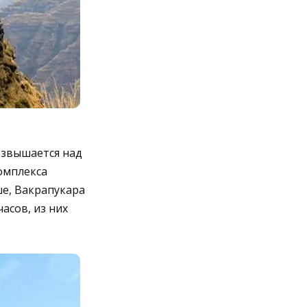
озвышается над
омплекса
ше, Вакрапукара
асов, из них