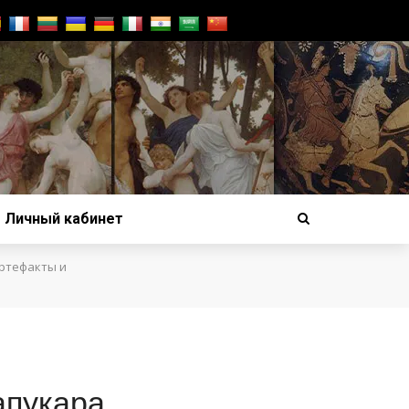
Личный кабинет
ртефакты и
апукара.