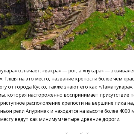
укара» означает: «вакра» — рог, а «пукара» — эквивален
». Глядя на это место, название крепости более чем кра
гу от города Куско, также знают его как «Ламапукара». 
мы, которая настороженно воспринимает присутствие п
риступное расположение крепости на вершине пика на
ньон реки Апуримак и находятся на высоте более 4000 
 месту ведут как минимум четыре древние дороги.