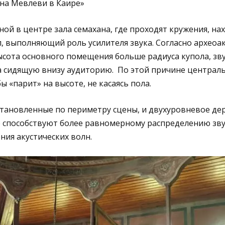
на Мевлеви в Каире»
ной в центре зала семахана, где проходят кружения, на
, выполняющий роль усилителя звука. Согласно археоа
ысота основного помещения больше радиуса купола, зву
а сидящую внизу аудиторию. По этой причине централь
ы «парит» на высоте, не касаясь пола.
становленные по периметру сцены, и двухуровневое де
 способствуют более равномерному распределению звук
ия акустических волн.