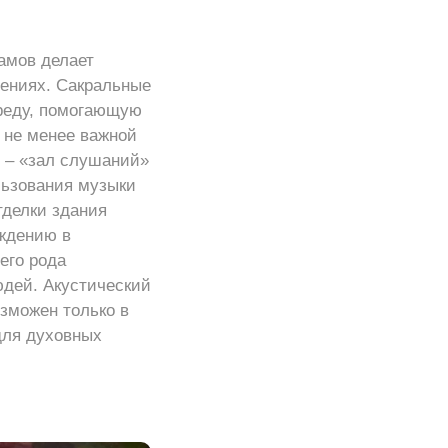
амов делает
ениях. Сакральные
среду, помогающую
а не менее важной
 – «зал слушаний»
льзования музыки
тделки здания
ождению в
его рода
юдей. Акустический
озможен только в
для духовных