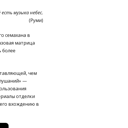
 есть музыка небес.
(Руми)
го семахана в
азовая матрица
 более
ставляющей, чем
 слушаний» —
пользования
ериалы отделки
щего вхождению в