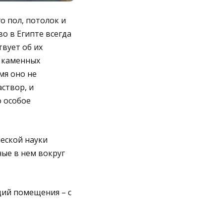
о пол, потолок и
о в Египте всегда
вует об их
т каменных
мя оно не
створ, и
 особое
ческой науки
ные в нем вокруг
ий помещения – с