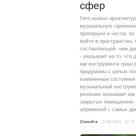
сфер
Гете назвал архитекту
музыкальную гармонию
пропорции и числа, по
войти в пространство,
составляющей, чем дв
- указывает на то, чт
как инструмента транс
продуманы с целью пол
измененные состояния 
музыкальный инструмен
резонанс возникает ка
закрытых помещениях –
церемоний с самых др
Ziusudra
21.02.2023
0