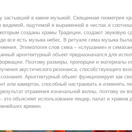
ру застывшей в камне музыкой. Священная геометрия хр
 видимой, ощутимой и выраженной в числах и соотнош
 которым созданы храмы Традиции, создают звуковую 
 где все есть музыка небес. В ритуале сема музыка был
ижения. Этимология слов сема – «слушание» и семахан
о данный архитектурный объект предназначался для испо
формации. Поэтому размеры, пропорции и материалы о
учения акустического резонанса, способствующего вх
сознания. Архитектурный объект функционирует как сво
т или камертон, способный настраивать и изменять л
к результат отражения изначальной волны, поэтому он в
 это объясняет использование пещер, палат и храмов 
евнейших времен.