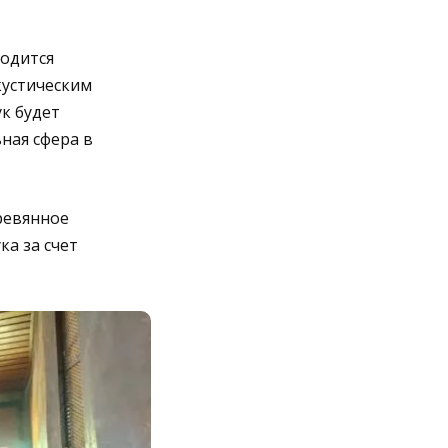
ходится
кустическим
к будет
ная сфера в
ревянное
а за счет