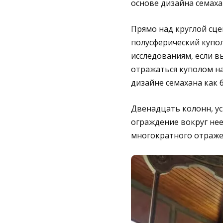
основе дизайна семаха
Прямо над круглой сце
полусферический купол
исследованиям, если в
отражаться куполом н
дизайне семахана как б
Двенадцать колонн, у
ограждение вокруг нее
многократного отражен