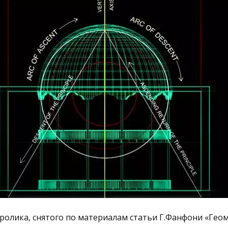
олика, снятого по материалам статьи Г.Фанфони «Геом