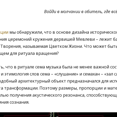
Войди в молчании в обитель, где всё
ации
мы обнаружили, что в основе дизайна историческо
ения церемоний кружения дервишей Мевлеви – лежит б
Творения, называемая Цветком Жизни. Что может быть
щем для ритуала вращения?
ь, что в ритуале сема музыка была не менее важной со
 и этимология слов сема – «слушание» и семахан – «зал
подобный архитектурный объект предназначался для ис
та трансформации. Поэтому размеры, пропорции и мат
елью получения акустического резонанса, способствую
ния сознания.