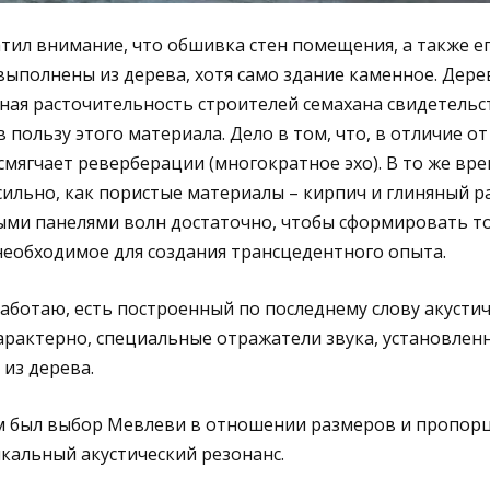
тил внимание, что обшивка стен помещения, а также ег
выполнены из дерева, хотя само здание каменное. Дерев
ная расточительность строителей семахана свидетельст
 пользу этого материала. Дело в том, что, в отличие о
смягчает реверберации (многократное эхо). В то же вре
сильно, как пористые материалы – кирпич и глиняный ра
ми панелями волн достаточно, чтобы сформировать то
необходимое для создания трансцедентного опыта.
 работаю, есть построенный по последнему слову акусти
арактерно, специальные отражатели звука, установлен
 из дерева.
 был выбор Мевлеви в отношении размеров и пропорц
икальный акустический резонанс.