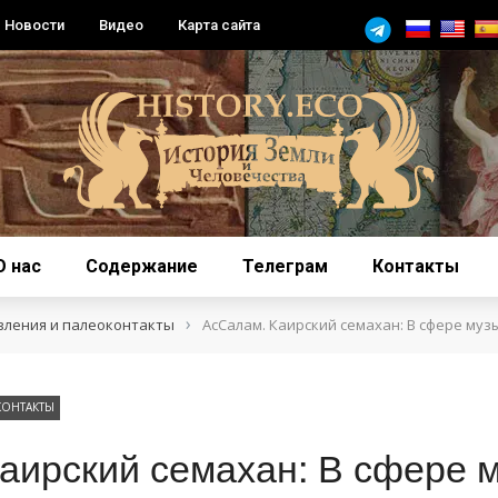
Новости
Видео
Карта сайта
О нас
Содержание
Телеграм
Контакты
›
вления и палеоконтакты
АсСалам. Каирский семахан: В сфере муз
КОНТАКТЫ
аирский семахан: В сфере 