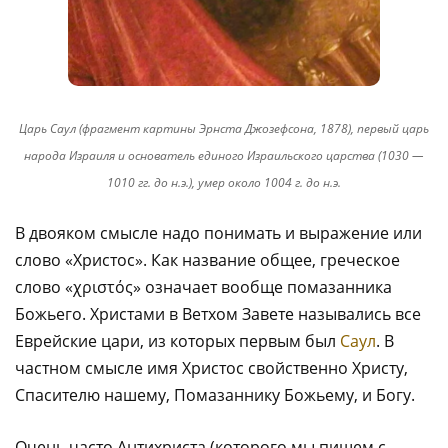
Царь Саул (фрагмент картины Эрнста Джозефсона, 1878), первый царь
народа Израиля и основатель единого Израильского царства (1030 —
1010 гг. до н.э.), умер около 1004 г. до н.э.
В двояком смысле надо понимать и выражение или
слово «Христос». Как название общее, греческое
слово «χριστός» означает вообще помазанника
Божьего. Христами в Ветхом Завете назывались все
Еврейские цари, из которых первым был
Саул
. В
частном смысле имя Христос свойственно Христу,
Спасителю нашему, Помазаннику Божьему, и Богу.
Очень часто Антихриста (которого мы пишем с