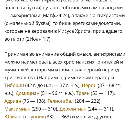
большой буквы) путают с обычными самозванцами
— лжехристами (Матф.24:24), а также с антихристами
(с маленькой буквы), то бишь еретиками-докетами,
которые не веровали в Иисуса Христа, пришедшего
во плоти (2Иоан.1:7).
Принимая во внимание общий смысл, антихристами
можно наименовать всех христианских гонителей и
мучителей, которыми изобиловал первый период
христианства. (Например, римские императоры
Тиберий
(42 г. до н. э. — 37 г. н.э.),
Нерон
(37 – 68 гг.
н.э.),
Домициан
(51 – 96 гг. н.э.),
Траян
(53 — 117),
Адриан
(76 — 138),
Гелиогабал
(204 — 222),
Максимиан
(250 — 310),
Деоклитиан
(244 — 311),
Юлиан отступник
(332 — 363) и многие другие).