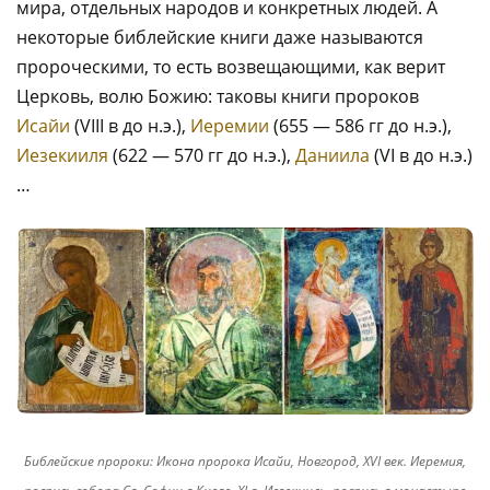
мира, отдельных народов и конкретных людей. А
некоторые библейские книги даже называются
пророческими, то есть возвещающими, как верит
Церковь, волю Божию: таковы книги пророков
Исайи
(VIII в до н.э.),
Иеремии
(655 — 586 гг до н.э.),
Иезекииля
(622 — 570 гг до н.э.),
Даниила
(VI в до н.э.)
…
Библейские пророки: Икона пророка Исайи, Новгород, XVI век. Иеремия,