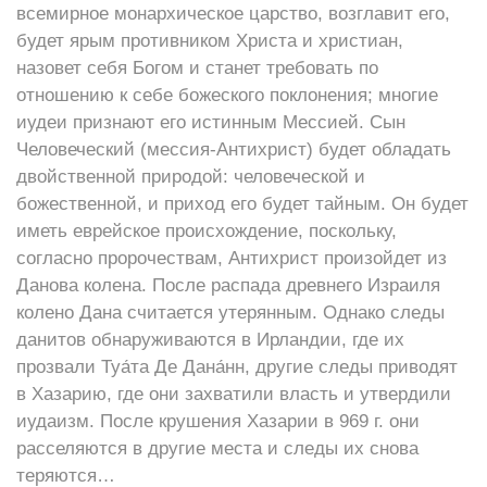
всемирное монархическое царство, возглавит его,
будет ярым противником Христа и христиан,
назовет себя Богом и станет требовать по
отношению к себе божеского поклонения; многие
иудеи признают его истинным Мессией. Сын
Человеческий (мессия-Антихрист) будет обладать
двойственной природой: человеческой и
божественной, и приход его будет тайным. Он будет
иметь еврейское происхождение, поскольку,
согласно пророчествам, Антихрист произойдет из
Данова колена. После распада древнего Израиля
колено Дана считается утерянным. Однако следы
данитов обнаруживаются в Ирландии, где их
прозвали Туа́та Де Дана́нн, другие следы приводят
в Хазарию, где они захватили власть и утвердили
иудаизм. После крушения Хазарии в 969 г. они
расселяются в другие места и следы их снова
теряются…