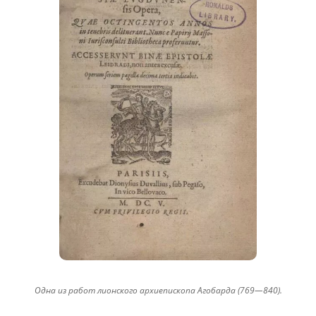
Одна из работ лионского архиепископа Агобарда (769—840)
.