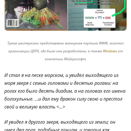
Тремя шестерками представлены всемирная паутина WWW, логотип
организации ЦЕРН, где была она разработана, а также
Windows
от
компапнии Майкрософт.
И стал я на песке морском, и увидел выходящего из
моря зверя с семью головами и десятью рогами: на
рогах его было десять диадим, а на головах его имена
богохульные. …и дал ему дракон силу свою и престол
свой и великую власть <…>
И увидел я другого зверя, выходящего из земли; он
имел два рога, подобные агнцам, и говорил как