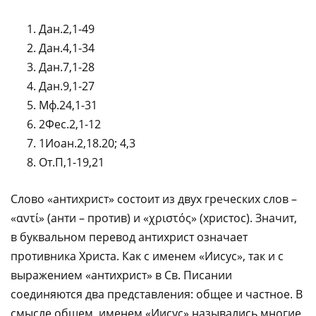
Дан.2,1-49
Дан.4,1-34
Дан.7,1-28
Дан.9,1-27
Мф.24,1-31
2Фес.2,1-12
1Иоан.2,18.20; 4,3
От.П,1-19,21
Слово «антихрист» состоит из двух греческих слов –
«αντί» (анти – против) и «χριστός» (христос). Значит,
в буквальном перевод антихрист означает
противника Христа. Как с именем «Иисус», так и с
выражением «антихрист» в Св. Писании
соединяются два представления: общее и частное. В
смысле общем, именем «Иисус» назывались многие