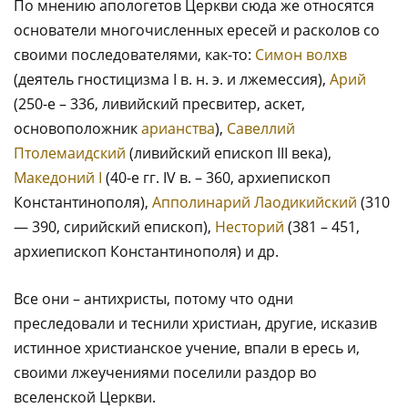
По мнению апологетов Церкви сюда же относятся
основатели многочисленных ересей и расколов со
своими последователями, как-то:
Симон волхв
(деятель гностицизма I в. н. э. и лжемессия),
Арий
(250-е – 336, ливийский пресвитер, аскет,
основоположник
арианства
),
Савеллий
Птолемаидский
(ливийский епископ III века),
Македоний I
(40-е гг. IV в. – 360, архиепископ
Константинополя),
Апполинарий
Лаодикийский
(310
— 390, сирийский епископ),
Несторий
(381 – 451,
архиепископ Константинополя) и др.
Все они – антихристы, потому что одни
преследовали и теснили христиан, другие, исказив
истинное христианское учение, впали в ересь и,
своими лжеучениями поселили раздор во
вселенской Церкви.