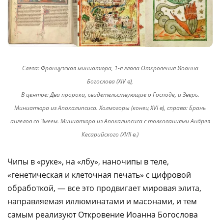
Слева: Французская миниатюра, 1-я глава Откровения Иоанна
Богослова (XIV в),
В центре: Два пророка, свидетельствующие о Господе, и Зверь.
Миниатюра из Апокалипсиса. Холмогоры (конец XVI в), справа: Брань
ангелов со Змеем. Миниатюра из Апокалипсиса с толкованиями Андрея
Кесарийского (XVII в.)
Чипы в «руке», на «лбу», наночипы в теле,
«генетическая и клеточная печать» с цифровой
обработкой, — все это продвигает мировая элита,
направляемая иллюминатами и масонами, и тем
самым реализуют Откровение Иоанна Богослова