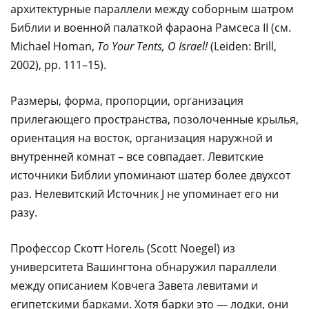
архитектурные параллели между соборным шатром
Библии и военной палаткой фараона Рамсеса II (см.
Michael Homan,
To Your Tents, O Israel!
(Leiden: Brill,
2002), pp. 111–15).
Размеры, форма, пропорции, организация
прилегающего пространства, позолоченные крылья,
ориентация на восток, организация наружной и
внутренней комнат – все совпадает. Левитские
источники Библии упоминают шатер более двухсот
раз. Нелевитский Источник J не упоминает его ни
разу.
Профессор Скотт Ногель (Scott Noegel) из
университета Вашингтона обнаружил параллели
между описанием Ковчега Завета левитами и
египетскими барками. Хотя барки это — лодки, они