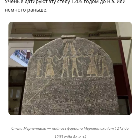
Ученые датируют эту стелу 1205 годом до н.э. или
немного раньше.
Стела Мернептаха — надпись фараона Мернептаха (от 1213 до
1203 года до н. э.)