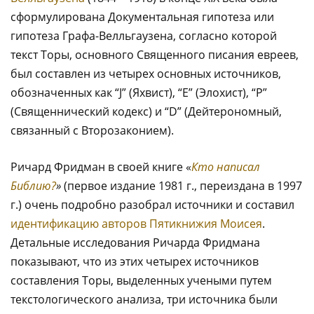
сформулирована Документальная гипотеза или
гипотеза Графа-Велльгаузена, согласно которой
текст Торы, основного Священного писания евреев,
был составлен из четырех основных источников,
обозначенных как “J” (Яхвист), “E” (Элохист), “P”
(Священнический кодекс) и “D” (Дейтерономный,
связанный с Второзаконием).
Ричард Фридман в своей книге «
Кто написал
Библию?
»
(первое издание 1981 г., переиздана в 1997
г.) очень подробно разобрал источники и составил
идентификацию авторов Пятикнижия Моисея
.
Детальные исследования Ричарда Фридмана
показывают, что из этих четырех источников
составления Торы, выделенных учеными путем
текстологического анализа, три источника были