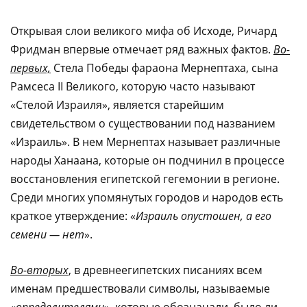
Открывая слои великого мифа об Исходе, Ричард
Фридман впервые отмечает ряд важных фактов.
Во-
первых,
Стела Победы фараона Мернептаха, сына
Рамсеса II Великого, которую часто называют
«Стелой Израиля», является старейшим
свидетельством о существовании под названием
«Израиль». В нем Мернептах называет различные
народы Ханаана, которые он подчинил в процессе
восстановления египетской гегемонии в регионе.
Среди многих упомянутых городов и народов есть
краткое утверждение: «
Израиль опустошен, а его
семени — нет
».
Во-вторых
, в древнеегипетских писаниях всем
именам предшествовали символы, называемые
«
определителями
», которые обозначали, было ли