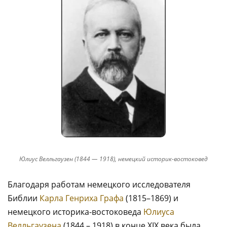
Юлиус Велльгаузен (1844 — 1918), немецкий историк-востоковед
Благодаря работам немецкого исследователя
Библии
Карла Генриха Графа
(1815–1869) и
немецкого историка-востоковеда
Юлиуса
Велльгаузена
(1844 – 1918) в конце XIX века была