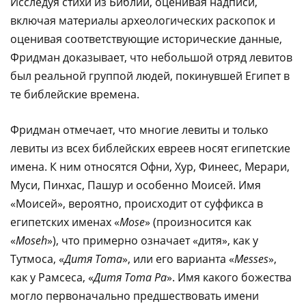
Исследуя стихи из Библии, оценивая надписи,
включая материалы археологических раскопок и
оценивая соответствующие исторические данные,
Фридман доказывает, что небольшой отряд левитов
был реальной группой людей, покинувшей Египет в
те библейские времена.
Фридман отмечает, что многие левиты и только
левиты из всех библейских евреев носят египетские
имена. К ним относятся Офни, Хур, Финеес, Мерари,
Муси, Пинхас, Пашур и особенно Моисей. Имя
«Моисей», вероятно, происходит от суффикса в
египетских именах «
Mose
» (произносится как
«
Moseh
»), что примерно означает «дитя», как у
Тутмоса, «
Дитя Тота
», или его варианта «
Messes
»,
как у Рамсеса, «
Дитя Тота Ра
». Имя какого божества
могло первоначально предшествовать имени