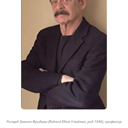
Ричард Эллиот Фридман (Richard Elliott Friedman, род 1946), профессор