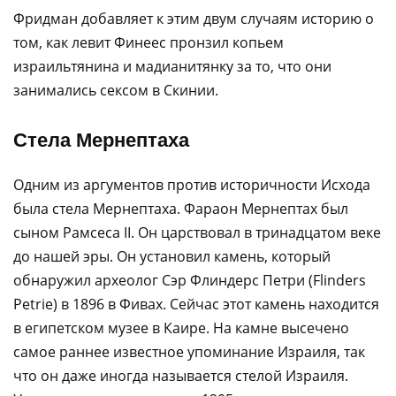
Фридман добавляет к этим двум случаям историю о
том, как левит Финеес пронзил копьем
израильтянина и мадианитянку за то, что они
занимались сексом в Скинии.
Стела Мернептаха
Одним из аргументов против историчности Исхода
была стела Мернептаха. Фараон Мернептах был
сыном Рамсеса II. Он царствовал в тринадцатом веке
до нашей эры. Он установил камень, который
обнаружил археолог Сэр Флиндерс Петри (Flinders
Petrie) в 1896 в Фивах. Сейчас этот камень находится
в египетском музее в Каире. На камне высечено
самое раннее известное упоминание Израиля, так
что он даже иногда называется стелой Израиля.