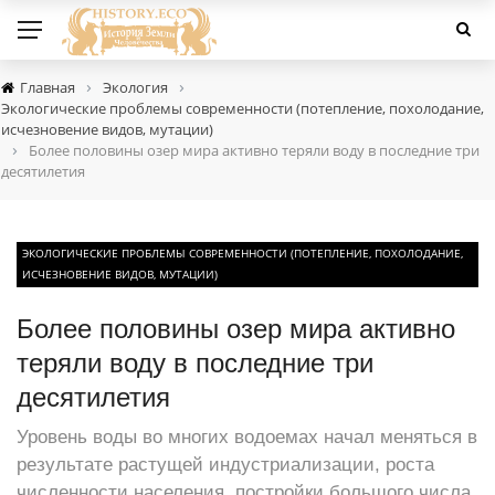
›
›
Главная
Экология
Экологические проблемы современности (потепление, похолодание,
исчезновение видов, мутации)
›
Более половины озер мира активно теряли воду в последние три
десятилетия
ЭКОЛОГИЧЕСКИЕ ПРОБЛЕМЫ СОВРЕМЕННОСТИ (ПОТЕПЛЕНИЕ, ПОХОЛОДАНИЕ,
ИСЧЕЗНОВЕНИЕ ВИДОВ, МУТАЦИИ)
Более половины озер мира активно
теряли воду в последние три
десятилетия
Уровень воды во многих водоемах начал меняться в
результате растущей индустриализации, роста
численности населения, постройки большого числа