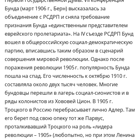
Первой Государственной Думы. VII конференция
Бунда (март 1906 г., Берн) высказалась за
объединение с РСДРП и сняла требование
признания Бунда «единственным представителем
еврейского пролетариата». На IV съезде РСДРП Бунд
вошел в общероссийскую социал-демократическую
партию, вписавшись таким образом в сценарий
совершения мировой революции. Однако после
поражения революции 1905 г. популярность Бунда
пошла на спад. Его численность к октябрю 1910 г.
составляла около двух тысяч человек. Многие
бундовцы перешли в лагерь социал-сионистов и в
ряды колонистов из Хововей Цион. В 1905 г.
Троцкого в Россию перебрасывает лично Адлер. Там
его берет под свою опеку тот же Парвус,
проталкивавший Троцкого на роль «лидера
революции – 1905» (любопытно, но при этом Ленина