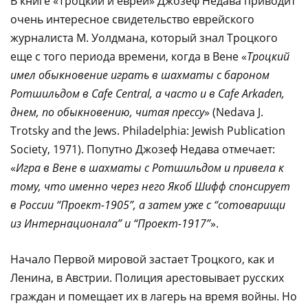
В книге «Троцкий и евреи» Джозеф Недава приводит
очень интересное свидетельство еврейского
журналиста М. Уолдмана, который знал Троцкого
еще с того периода времени, когда в Вене «
Троцкий
имел обыкновение играть в шахматы с бароном
Ротшильдом в Cafe Central, а часто и в Cafe Arkaden,
днем, по обыкновению, читая прессу
» (Nedava J.
Trotsky and the Jews. Philadelphia: Jewish Publication
Society, 1971). Попутно Джозеф Недава отмечает:
«
Игра в Вене в шахматы с Ротшильдом и привела к
тому, что именно через него Якоб Шифф спонсирует
в России “Проект-1905”, а затем уже с “сотоварищи
из Интернационала” и “Проект-1917”
».
Начало Первой мировой застает Троцкого, как и
Ленина, в Австрии. Полиция арестовывает русских
граждан и помещает их в лагерь на время войны. Но