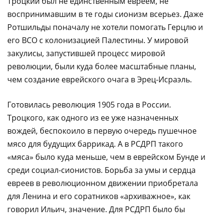
Троцкий был не единственным евреем, не
воспринимавшим в те годы сионизм всерьез. Даже
Ротшильды поначалу не хотели помогать Герцлю и
его ВСО с колонизацией Палестины. У мировой
закулисы, запустившей процесс мировой
революции, были куда более масштабные планы,
чем создание еврейского очага в Эрец-Исраэль.
Готовилась революция 1905 года в России.
Троцкого, как одного из ее уже назначенных
вождей, беспокоило в первую очередь пушечное
мясо для будущих баррикад. А в РСДРП такого
«мяса» было куда меньше, чем в еврейском Бунде и
среди социал-сионистов. Борьба за умы и сердца
евреев в революционном движении приобретала
для Ленина и его соратников «архиважное», как
говорил Ильич, значение. Для РСДРП было бы