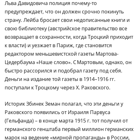
Льва Давидовича полиция почему-то
предупреждает, что он должен срочно покинуть
страну. Лейба бросает свои недописанные книги и
свою библиотеку (австрийское правительство все
возвращает в сохранности, когда Троцкий приходит
к власти) и уезжает в Париж, где становится
редактором меньшевистской газеты Мартова-
Цедербаума «Наше слово». С Мартовым, однако, он
быстро рассорился и подобрал газету под себя.
Деньги на издание той газеты в 1914–1916 гг.
поступали к Троцкому через Х. Раковского.
Историк Збинек Земан полагал, что эти деньги у
Раковского появились от Израиля Парвуса
(Гельфанда) – в конце марта 1915 г. тот получил от
германского генштаба первый миллион германских
марок на ведение «мирной пропаганды» в России,