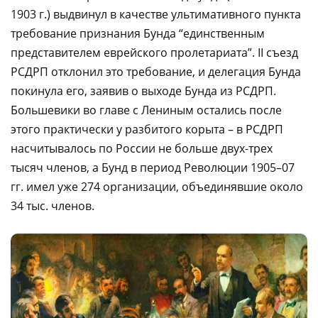
1903 г.) выдвинул в качестве ультимативного пункта
требование признания Бунда “единственным
представителем еврейского пролетариата”. II съезд
РСДРП отклонил это требование, и делегация Бунда
покинула его, заявив о выходе Бунда из РСДРП.
Большевики во главе с Лениным остались после
этого практически у разбитого корыта – в РСДРП
насчитывалось по России не больше двух-трех
тысяч членов, а Бунд в период Революции 1905–07
гг. имел уже 274 организации, объединявшие около
34 тыс. членов.