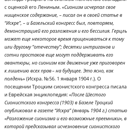
с оценкой его Лениным. «
Сионизм исчерпал свое
нищенское содержание, – писал он в своей статье в
“Искре”, – и Базельский конгресс был, повторяем,
демонстрацией его разложения и его бессилия. Герцль
может еще некоторое время прицениваться к тому
или другому “отечеству”; десятки интриганов и
сотни простаков еще могут поддерживать его
авантюры, но сионизм как движение уже приговорен
к лишению всех прав – на будущее. Это ясно, как
полдень
» (Искра. № 56. 1 января 1904 г.). О
посещении Троцким сионистского конгресса писала
и Еврейская энциклопедия: «
После Шестого
Сионистского конгресса (1903) в Базеле Троцкий
опубликовал в газете “Искра” (январь 1904 г.) статью
«Разложение сионизма и его возможные преемники», в
которой предсказывал исчезновение сионистского