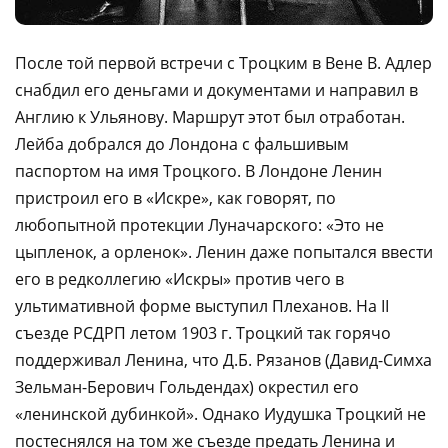
После той первой встречи с Троцким в Вене В. Адлер
снабдил его деньгами и документами и направил в
Англию к Ульянову. Маршрут этот был отработан.
Лейба добрался до Лондона с фальшивым
паспортом на имя Троцкого. В Лондоне Ленин
пристроил его в «Искре», как говорят, по
любопытной протекции Луначарского: «Это не
цыпленок, а орленок». Ленин даже попытался ввести
его в редколлегию «Искры» против чего в
ультимативной форме выступил Плеханов. На II
съезде РСДРП летом 1903 г. Троцкий так горячо
поддерживал Ленина, что Д.Б. Рязанов (Давид-Симха
Зельман-Берович Гольдендах) окрестил его
«ленинской дубинкой». Однако Иудушка Троцкий не
постеснялся на том же съезде предать Ленина и