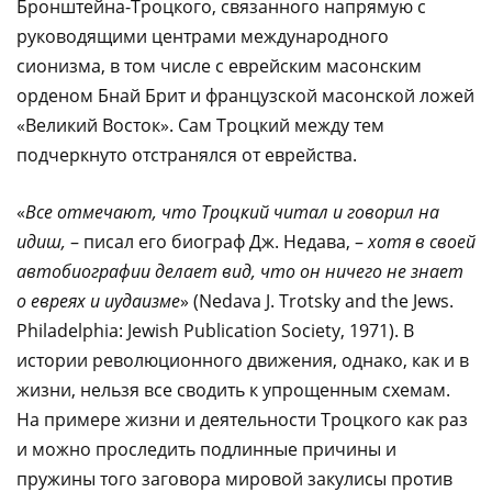
Бронштейна-Троцкого, связанного напрямую с
руководящими центрами международного
сионизма, в том числе с еврейским масонским
орденом Бнай Брит и французской масонской ложей
«Великий Восток». Сам Троцкий между тем
подчеркнуто отстранялся от еврейства.
«
Все отмечают, что Троцкий читал и говорил на
идиш,
– писал его биограф Дж. Недава, –
хотя в своей
автобиографии делает вид, что он ничего не знает
о евреях и иудаизме
» (Nedava J. Trotsky and the Jews.
Philadelphia: Jewish Publication Society, 1971). В
истории революционного движения, однако, как и в
жизни, нельзя все сводить к упрощенным схемам.
На примере жизни и деятельности Троцкого как раз
и можно проследить подлинные причины и
пружины того заговора мировой закулисы против