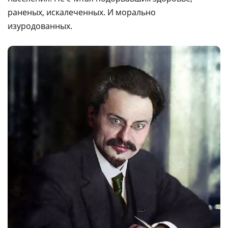
раненых, искалеченных. И морально
изуродованных.