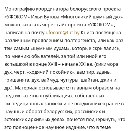
Монографию координатора белорусского проекта
«УФОКОМ» Ильи Бутова «Многоликий шумный дух»
можно заказать через сайт проекта «УФОКОМ» ,
написав на почту
ufocom@tut.by
Книга посвящена
различным проявлениям полтергейста, или как раз
тем самым «шумным духам», которые скрывались,
по мнению обывателей, за той или иной его
вспышкой в конце XVIII – начале XXI вв. (кикимора,
дух, черт, «ходячий покойник», вампир, здань,
гришанята, дух, ваймуд, чутгуры, шайтан, джин и
др.). Материал основывается главным образом на
редких газетных публикациях, собственных
экспедиционных записях и не вводившихся ранее в
научный оборот белорусских, российских и
эстонских архивных делах. Хочется подчеркнуть, что
это полноценное научное издание, что в теме