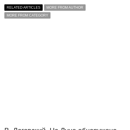
RELATED ARTICLES
MORE FROM AUTHOR
MORE FROM CATEGORY
В. Лаговский. На Луне обнаружено