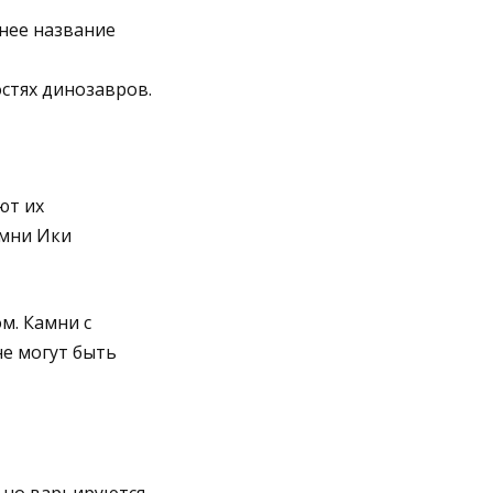
внее название
стях динозавров.
ют их
амни Ики
м. Камни с
не могут быть