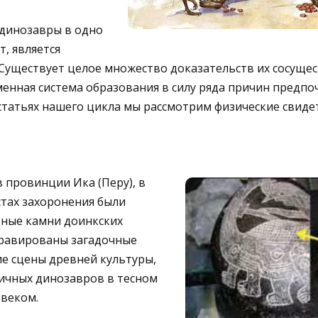
 динозавры в одно
т, является
Существует целое множество доказательств их сосущес
енная система образования в силу ряда причин предпо
статьях нашего цикла мы рассмотрим физические свиде
в провинции Ика (Перу), в
тах захоронения были
ные камни доинкских
гравированы загадочные
е сцены древней культуры,
личных динозавров в тесном
овеком.