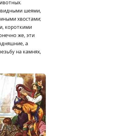
животных.
евидными шеями,
мными хвостами;
и, короткими
онечно же, эти
одняшние, а
езьбу на камнях,