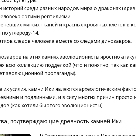
йской культуры.
 и историй среди разных народов мира о драконах (дре
человека с этими рептилиями.
еневших мягких тканей и красных кровяных клеток в ко
 по углероду-14.
тков следов человека вместе со следами динозавров.
нозавров на этих камнях эволюционисты яростно атаку
яя всю коллекцию подделкой (что и понятно, так как к
лет эволюционной пропаганды).
е их усилия, камни Ики являются археологическим факто
евними и подлинными, и в силу многих причин просто 
одов (как хотели бы этого эволюционисты).
тва, подтверждающие древность камней Ики