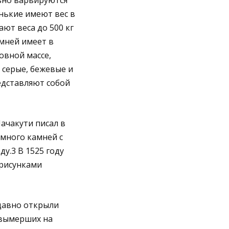
ьно варьируются
нькие имеют вес в
ают веса до 500 кг
амней имеет в
овной массе,
 серые, бежевые и
едставляют собой
Пачакути писал в
 много камней с
у.3 В 1525 году
 рисунками
едавно открыли
 вымерших на