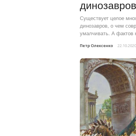
динозавро
Существует целое мно
динозавров, о чем сов
умалчивать. А фактов 
Петр Олексенко
22.10.202