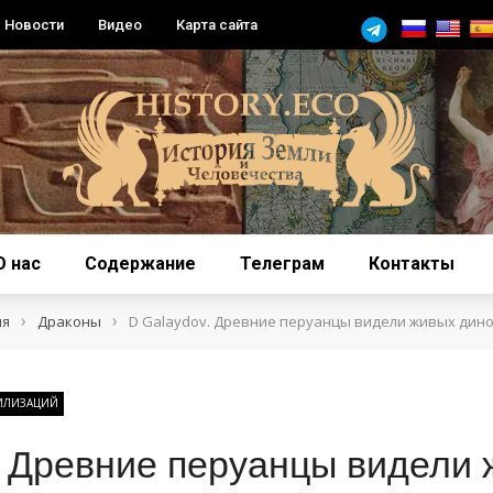
Новости
Видео
Карта сайта
О нас
Содержание
Телеграм
Контакты
›
›
ия
Драконы
D Galaydov. Древние перуанцы видели живых дин
ИЛИЗАЦИЙ
. Древние перуанцы видели