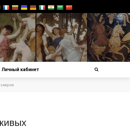
Личный кабинет
озавров
 живых