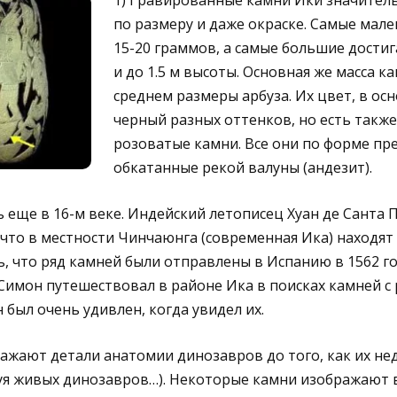
1) Гравированные камни Ики значител
по размеру и даже окраске. Самые мале
15-20 граммов, а самые большие достиг
и до 1.5 м высоты. Основная же масса к
среднем размеры арбуза. Их цвет, в осн
черный разных оттенков, но есть также
розоватые камни. Все они по форме пр
обкатанные рекой валуны (андезит).
ь еще в 16-м веке. Индейский летописец Хуан де Санта 
, что в местности Чинчаюнга (современная Ика) находят
, что ряд камней были отправлены в Испанию в 1562 год
имон путешествовал в районе Ика в поисках камней с
 был очень удивлен, когда увидел их.
ражают детали анатомии динозавров до того, как их н
исуя живых динозавров…). Некоторые камни изображают