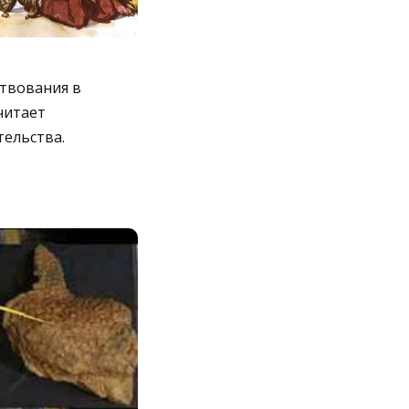
твования в
читает
тельства.