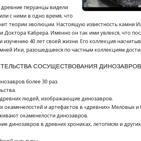
о древние перуанцы видели
ли с ними в одно время, что
ит теории эволюции. Настоящую известность камни И
и Доктора Кабрера. Именно он так ими увлекся, что пос
изучению 40 лет своей жизни. Его коллекция насчитыва
мней Ики, разошедшееся по частным коллекциям достиг
ТЕЛЬСТВА СОСУЩЕСТВОВАНИЯ ДИНОЗАВРОВ
нозавров более 30 раз.
ьства.
и древних людей, изображающие динозавров.
их окаменелостей и артефактов в «древних» Меловых и 
живают окаменелости динозавров.
ние динозавров в древних хрониках, летописях и других