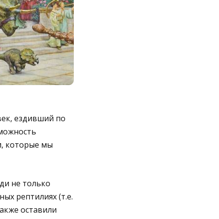
век, ездивший по
зможность
и, которые мы
ди не только
ых рептилиях (т.е.
также оставили