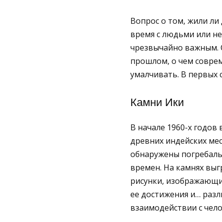
Вопрос о том, жили ли
время с людьми или не
чрезвычайно важным. 
прошлом, о чем соврем
умалчивать. В первых 
Камни Ики
В начале 1960-х годов 
древних индейских мес
обнаружены погребаль
времен. На камнях вы
рисунки, изображающи
ее достижения и… раз
взаимодействии с чел