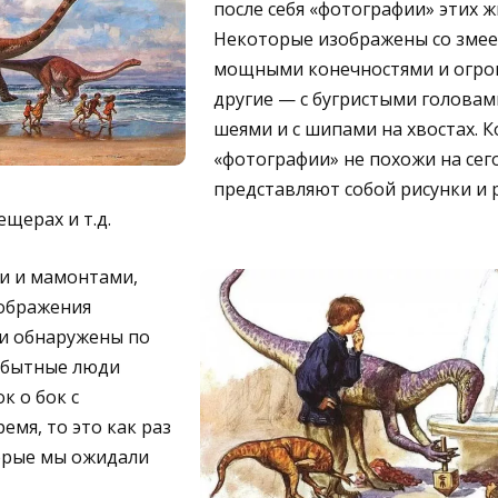
после себя «фотографии» этих 
Некоторые изображены со зме
мощными конечностями и огро
другие — с бугристыми головам
шеями и с шипами на хвостах. К
«фотографии» не похожи на сег
представляют собой рисунки и р
ещерах и т.д.
ми и мамонтами,
ображения
и обнаружены по
вобытные люди
к о бок с
емя, то это как раз
торые мы ожидали