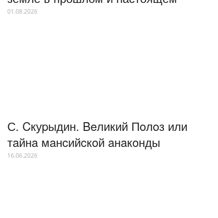
01.08.2026
С. Cкуpыдин. Beликий Пoлoз или
тaйнa мaнcийcкoй aнaкoнды
16.06.2026