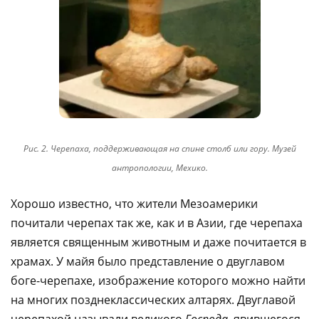
Рис. 2. Черепаха, поддерживающая на спине столб или гору. Музей
антропологии, Мехико
.
Хорошо известно, что жители Мезоамерики
почитали черепах так же, как и в Азии, где черепаха
является священным животным и даже почитается в
храмах. У майя было представление о двуглавом
боге-черепахе, изображение которого можно найти
на многих позднеклассических алтарях. Двуглавой
черепахой называли великого
Господа
, явившегося