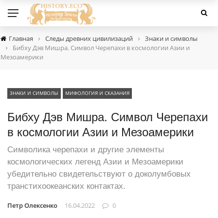
›
›
Главная
Следы древних цивилизаций
Знаки и символы
›
Бибху Дэв Мишра. Символ Черепахи в космологии Азии и
Мезоамерики
ЗНАКИ И СИМВОЛЫ
МИФОЛОГИЯ И СКАЗАНИЯ
Бибху Дэв Мишра. Символ Черепахи
в космологии Азии и Мезоамерики
Символика черепахи и другие элементы
космологических легенд Азии и Мезоамерики
убедительно свидетельствуют о доколумбовых
транстихоокеанских контактах.
Петр Олексенко
16.04.2022
0