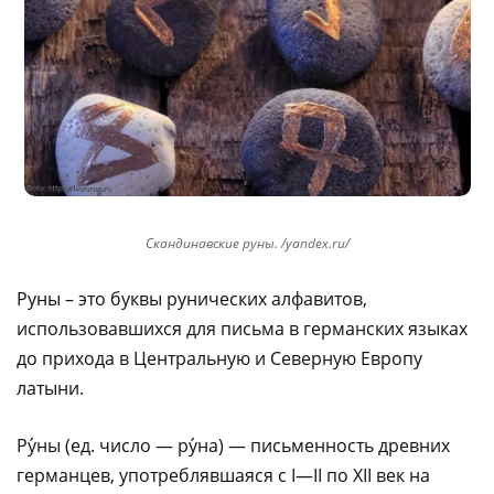
Скандинавские руны. /yandex.ru/
Руны – это буквы рунических алфавитов,
использовавшихся для письма в германских языках
до прихода в Центральную и Северную Европу
латыни.
Ру́ны (ед. число — ру́на) — письменность древних
германцев, употреблявшаяся с I—II по XII век на