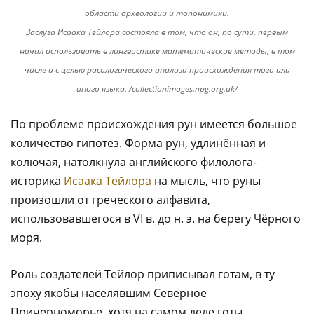
области археологии и топонимики.
Заслуга Исаака Тейлора состояла в том, что он, по сути, первым
начал использовать в лингвистике математические методы, в том
числе и с целью расологического анализа происхождения того или
иного языка. /collectionimages.npg.org.uk/
По проблеме происхождения рун имеется большое
количество гипотез. Форма рун, удлинённая и
колючая, натолкнула английского филолога-
историка
Исаака Тейлора
на мысль, что руны
произошли от греческого алфавита,
использовавшегося в VI в. до н. э. на берегу Чёрного
моря.
Роль создателей Тейлор приписывал готам, в ту
эпоху якобы населявшим Северное
Причерноморье, хотя на самом деле готы