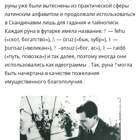
руны уже были вытеснены из практической сферы
латинским алфавитом и продолжали использоваться
в Скандинавии лишь для гадания и тайнописи.
Каждая руна в футарке имела название: ᚠ — fehu
(«скот, богатство»), ᚢ — ūruz («бык, зубр»), ᚦ —
þurisaz («великан»), ᚨ –ansuz («бог, ас»), ᚱ — raidō
(«путь, повозка») и так далее, поэтому иногда они
использовались как идеограммы . Так, руна ᚠмогла
быть начертана в качестве пожелания
имущественного благополучия.