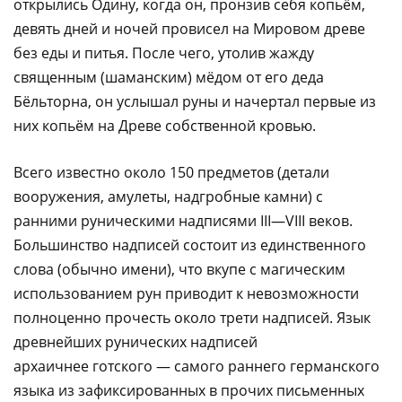
открылись Одину, когда он, пронзив себя копьём,
девять дней и ночей провисел на Мировом древе
без еды и питья. После чего, утолив жажду
священным (шаманским) мёдом от его деда
Бёльторна, он услышал руны и начертал первые из
них копьём на Древе собственной кровью.
Всего известно около 150 предметов (детали
вооружения, амулеты, надгробные камни) с
ранними руническими надписями III—VIII веков.
Большинство надписей состоит из единственного
слова (обычно имени), что вкупе с магическим
использованием рун приводит к невозможности
полноценно прочесть около трети надписей. Язык
древнейших рунических надписей
архаичнее готского — самого раннего германского
языка из зафиксированных в прочих письменных