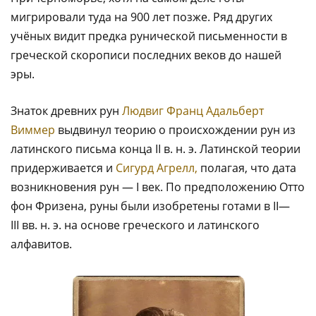
мигрировали туда на 900 лет позже. Ряд других
учёных видит предка рунической письменности в
греческой скорописи последних веков до нашей
эры.
Знаток древних рун
Людвиг Франц Адальберт
Виммер
выдвинул теорию о происхождении рун из
латинского письма конца II в. н. э. Латинской теории
придерживается и
Сигурд Агрелл,
полагая, что дата
возникновения рун — I век. По предположению Отто
фон Фризена, руны были изобретены готами в II—
III вв. н. э. на основе греческого и латинского
алфавитов.