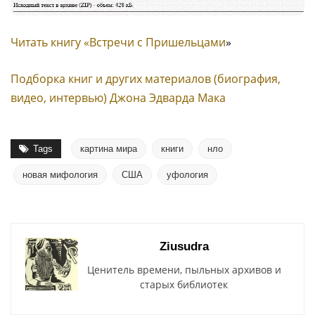
Читать книгу «Встречи с Пришельцами
»
Подборка книг и других материалов (биография,
видео, интервью) Джона Эдварда Мака
Tags
картина мира
книги
нло
новая мифология
США
уфология
Ziusudra
Ценитель времени, пыльных архивов и
старых библиотек