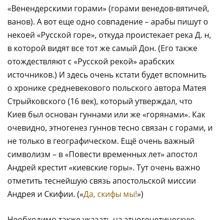
«Венендерскими горами» (горами венедов-вятичей,
ванов). А вот еще одно совпадение – арабы пишут о
некоей «Русской горе», откуда проистекает река Д. н,
в которой видят все тот же самый Дон. (Его также
отождествляют с «Русской рекой» арабских
источников.) И здесь очень кстати будет вспомнить
о хронике средневекового польского автора Матея
Стрыйковского (16 век), который утверждал, что
Киев был основан гуннами или же «горянами». Как
очевидно, этногенез гуннов тесно связан с горами, и
не только в географическом. Ещё очень важный
символизм – в «Повести временных лет» апостол
Андрей крестит «киевские горы». Тут очень важно
отметить теснейшую связь апостольской миссии
Андрея и Скифии. («
Да, скифы мы!
»)
Необходимо также указать на этногенетическую