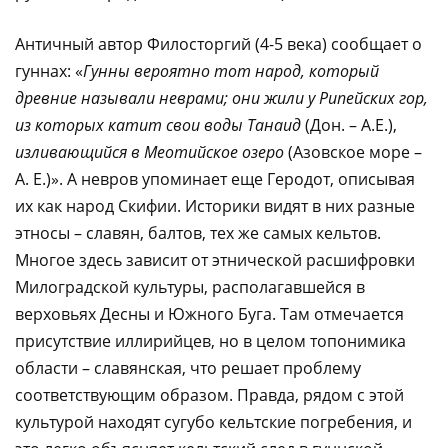
Античный автор Филосторгий (4-5 века) сообщает о
гуннах: «
Гунны вероятно тот народ, который
древние называли неврами; они жили у Рипейских гор,
из которых катит свои воды Танаид
(Дон. – А.Е.),
изливающийся в Меотийское озеро
(Азовское море –
А. Е.)». А невров упоминает еще Геродот, описывая
их как народ Скифии. Историки видят в них разные
этносы – славян, балтов, тех же самых кельтов.
Многое здесь зависит от этнической расшифровки
Милоградской культуры, располагавшейся в
верховьях Десны и Южного Буга. Там отмечается
присутствие иллирийцев, но в целом топонимика
области – славянская, что решает проблему
соответствующим образом. Правда, рядом с этой
культурой находят сугубо кельтские погребения, и