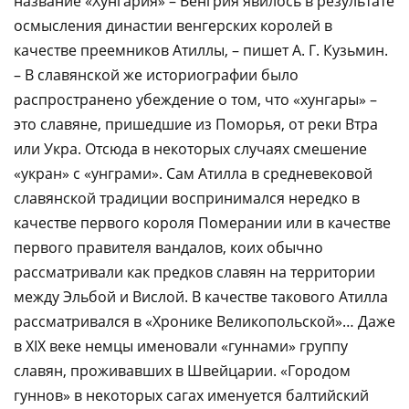
название «Хунгария» – Венгрия явилось в результате
осмысления династии венгерских королей в
качестве преемников Атиллы, – пишет А. Г. Кузьмин.
– В славянской же историографии было
распространено убеждение о том, что «хунгары» –
это славяне, пришедшие из Поморья, от реки Втра
или Укра. Отсюда в некоторых случаях смешение
«укран» с «унграми». Сам Атилла в средневековой
славянской традиции воспринимался нередко в
качестве первого короля Померании или в качестве
первого правителя вандалов, коих обычно
рассматривали как предков славян на территории
между Эльбой и Вислой. В качестве такового Атилла
рассматривался в «Хронике Великопольской»… Даже
в XIX веке немцы именовали «гуннами» группу
славян, проживавших в Швейцарии. «Городом
гуннов» в некоторых сагах именуется балтийский