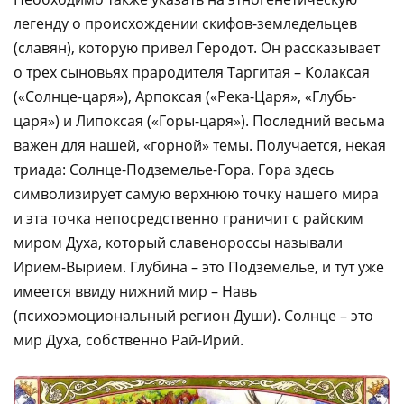
легенду о происхождении скифов-земледельцев
(славян), которую привел Геродот. Он рассказывает
о трех сыновьях прародителя Таргитая – Колаксая
(«Солнце-царя»), Арпоксая («Река-Царя», «Глубь-
царя») и Липоксая («Горы-царя»). Последний весьма
важен для нашей, «горной» темы. Получается, некая
триада: Солнце-Подземелье-Гора. Гора здесь
символизирует самую верхнюю точку нашего мира
и эта точка непосредственно граничит с райским
миром Духа, который славенороссы называли
Ирием-Вырием. Глубина – это Подземелье, и тут уже
имеется ввиду нижний мир – Навь
(психоэмоциональный регион Души). Солнце – это
мир Духа, собственно Рай-Ирий.