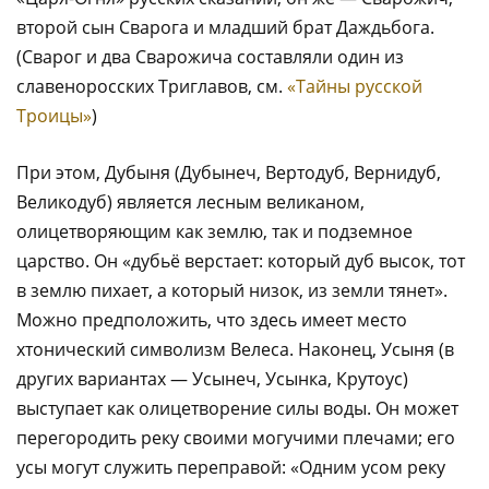
второй сын Сварога и младший брат Даждьбога.
(Сварог и два Сварожича составляли один из
славеноросских Триглавов, см.
«Тайны русской
Троицы»
)
При этом, Дубыня (Дубынеч, Вертодуб, Вернидуб,
Великодуб) является лесным великаном,
олицетворяющим как землю, так и подземное
царство. Он «дубьё верстает: который дуб высок, тот
в землю пихает, а который низок, из земли тянет».
Можно предположить, что здесь имеет место
хтонический символизм Велеса. Наконец, Усыня (в
других вариантах — Усынеч, Усынка, Крутоус)
выступает как олицетворение силы воды. Он может
перегородить реку своими могучими плечами; его
усы могут служить переправой: «Одним усом реку