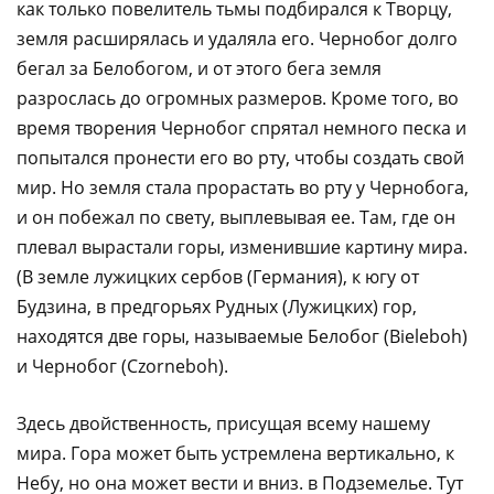
как только повелитель тьмы подбирался к Творцу,
земля расширялась и удаляла его. Чернобог долго
бегал за Белобогом, и от этого бега земля
разрослась до огромных размеров. Кроме того, во
время творения Чернобог спрятал немного песка и
попытался пронести его во рту, чтобы создать свой
мир. Но земля стала прорастать во рту у Чернобога,
и он побежал по свету, выплевывая ее. Там, где он
плевал вырастали горы, изменившие картину мира.
(В земле лужицких сербов (Германия), к югу от
Будзина, в предгорьях Рудных (Лужицких) гор,
находятся две горы, называемые Белобог (Bieleboh)
и Чернобог (Czorneboh).
Здесь двойственность, присущая всему нашему
мира. Гора может быть устремлена вертикально, к
Небу, но она может вести и вниз. в Подземелье. Тут