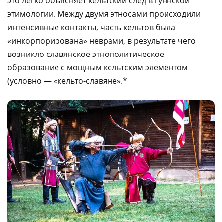
это легко объясняет кельтский след в гуннской
этимологии. Между двумя этносами происходили
интенсивные контакты, часть кельтов была
«инкорпорирована» неврами, в результате чего
возникло славянское этнополитическое
образование с мощным кельтским элементом
(условно — «кельто-славяне».*