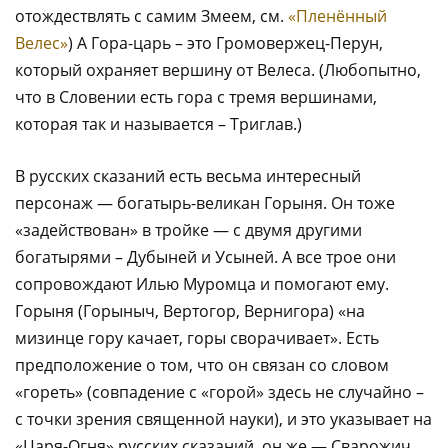
отождествлять с самим Змеем, см.
«Пленённый
Велес»
) А Гора-царь – это Громовержец-Перун,
который охраняет вершину от Велеса. (Любопытно,
что в Словении есть гора с тремя вершинами,
которая так и называется – Триглав.)
В русских сказаний есть весьма интересный
персонаж — богатырь-великан Горыня. Он тоже
«задействован» в тройке — с двумя другими
богатырями – Дубыней и Усыней. А все трое они
сопровождают Илью Муромца и помогают ему.
Горыня (Горыныч, Вертогор, Вернигора) «на
мизинце гору качает, горы сворачивает». Есть
предположение о том, что он связан со словом
«гореть» (совпадение с «горой» здесь не случайно –
с точки зрения священной науки), и это указывает на
«Царя-Огня» русских сказаний, он же — Сварожич,