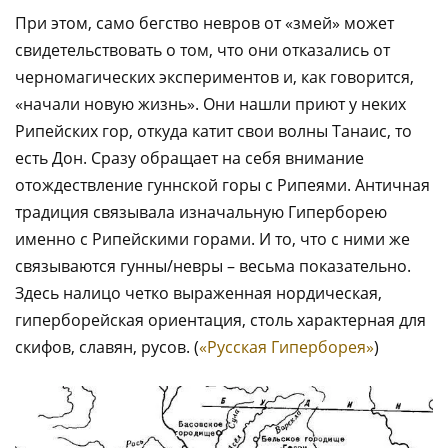
При этом, само бегство невров от «змей» может
свидетельствовать о том, что они отказались от
черномагических экспериментов и, как говорится,
«начали новую жизнь». Они нашли приют у неких
Рипейских гор, откуда катит свои волны Танаис, то
есть Дон. Сразу обращает на себя внимание
отождествление гуннской горы с Рипеями. Античная
традиция связывала изначальную Гиперборею
именно с Рипейскими горами. И то, что с ними же
связываются гунны/невры – весьма показательно.
Здесь налицо четко выраженная нордическая,
гиперборейская ориентация, столь характерная для
скифов, славян, русов. (
«Русская Гиперборея»
)