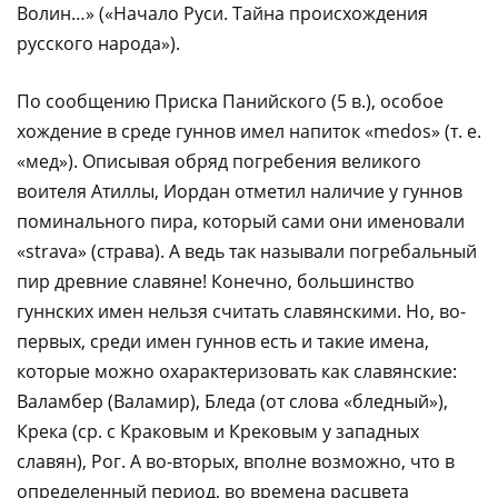
Волин…» («Начало Руси. Тайна происхождения
русского народа»).
По сообщению Приска Панийского (5 в.), особое
хождение в среде гуннов имел напиток «medos» (т. е.
«мед»). Описывая обряд погребения великого
воителя Атиллы, Иордан отметил наличие у гуннов
поминального пира, который сами они именовали
«strava» (страва). А ведь так называли погребальный
пир древние славяне! Конечно, большинство
гуннских имен нельзя считать славянскими. Но, во-
первых, среди имен гуннов есть и такие имена,
которые можно охарактеризовать как славянские:
Валамбер (Валамир), Бледа (от слова «бледный»),
Крека (ср. с Краковым и Крековым у западных
славян), Рог. А во-вторых, вполне возможно, что в
определенный период, во времена расцвета