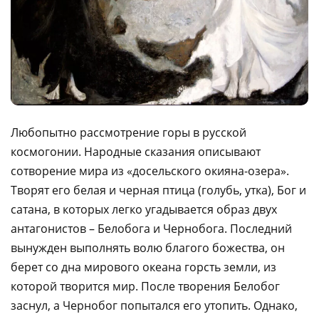
Любопытно рассмотрение горы в русской
космогонии. Народные сказания описывают
сотворение мира из «досельского окияна-озера».
Творят его белая и черная птица (голубь, утка), Бог и
сатана, в которых легко угадывается образ двух
антагонистов – Белобога и Чернобога. Последний
вынужден выполнять волю благого божества, он
берет со дна мирового океана горсть земли, из
которой творится мир. После творения Белобог
заснул, а Чернобог попытался его утопить. Однако,