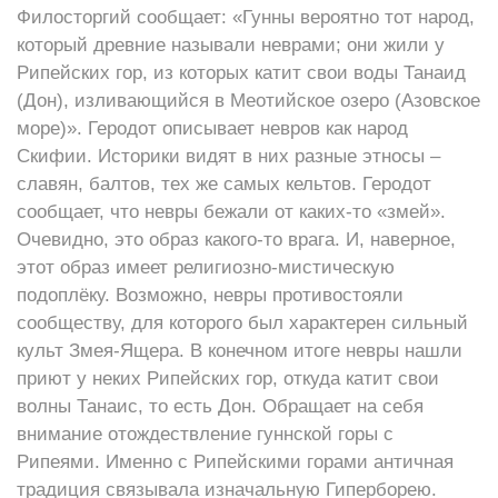
Филосторгий сообщает: «Гунны вероятно тот народ,
который древние называли неврами; они жили у
Рипейских гор, из которых катит свои воды Танаид
(Дон), изливающийся в Меотийское озеро (Азовское
море)». Геродот описывает невров как народ
Скифии. Историки видят в них разные этносы –
славян, балтов, тех же самых кельтов. Геродот
сообщает, что невры бежали от каких-то «змей».
Очевидно, это образ какого-то врага. И, наверное,
этот образ имеет религиозно-мистическую
подоплёку. Возможно, невры противостояли
сообществу, для которого был характерен сильный
культ Змея-Ящера. В конечном итоге невры нашли
приют у неких Рипейских гор, откуда катит свои
волны Танаис, то есть Дон. Обращает на себя
внимание отождествление гуннской горы с
Рипеями. Именно с Рипейскими горами античная
традиция связывала изначальную Гиперборею.