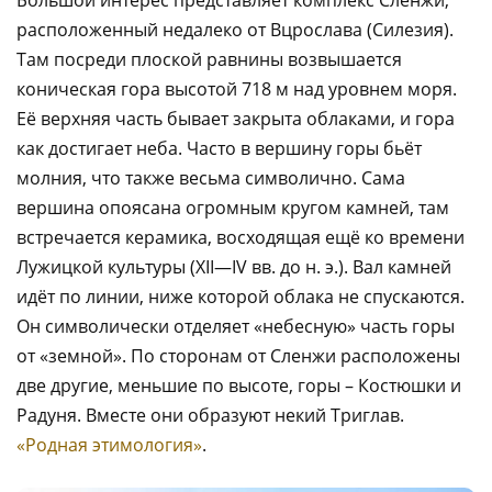
Большой интерес представляет комплекс Сленжи,
расположенный недалеко от Вцрослава (Силезия).
Там посреди плоской равнины возвышается
коническая гора высотой 718 м над уровнем моря.
Её верхняя часть бывает закрыта облаками, и гора
как достигает неба. Часто в вершину горы бьёт
молния, что также весьма символично. Сама
вершина опоясана огромным кругом камней, там
встречается керамика, восходящая ещё ко времени
Лужицкой культуры (XII—IV вв. до н. э.). Вал камней
идёт по линии, ниже которой облака не спускаются.
Он символически отделяет «небесную» часть горы
от «земной». По сторонам от Сленжи расположены
две другие, меньшие по высоте, горы – Костюшки и
Радуня. Вместе они образуют некий Триглав.
«Родная этимология»
.