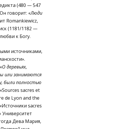
недикта (480 — 547
Он говорит: «
Люди
жит Romankiewicz,
иск (1181/1182 —
 любви к Богу.
ными источниками,
ианскости».
«
О деревьях,
лы или занимаются
у, были полностью
 «Sources sacres et
ire de Lyon and the
, «Источники sacres
ы» Университет
тогда Дева Мария,