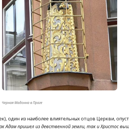
Черная Мадонна в Праге
ек), один из наиболее влиятельных отцов Церкви, опус
ак Адам пришел из девственной земли, так и Христос вы