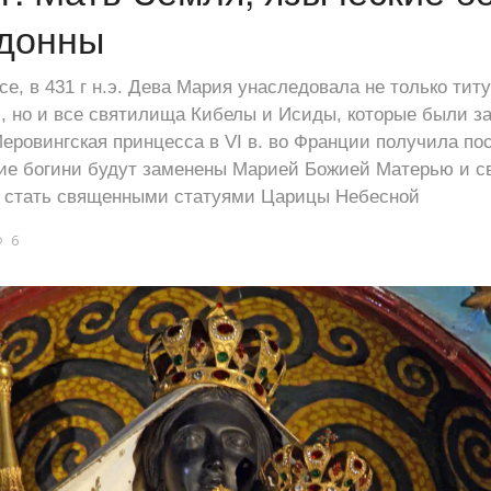
донны
се, в 431 г н.э. Дева Мария унаследовала не только ти
, но и все святилища Кибелы и Исиды, которые были за
Меровингская принцесса в VI в. во Франции получила по
гие богини будут заменены Марией Божией Матерью и 
 стать священными статуями Царицы Небесной
6