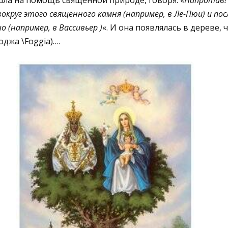
ла на помощь священной природе, говоря: «
Напротив!
округ этого священного камня (например, в Ле-Пюи) и пос
 (например, в Вассивьер )
«. И она появлялась в дереве, 
джа \Foggia)….