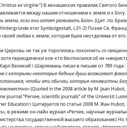
, Christus ex virgine.”) В монашеских правилах Святого Бе
анавливается между нашим отношением к земле и к Богу. 
 землю, если они хотят развивать Бога
«. (Цит. по: Бри
Hintergründe етег Symbolgestalt, с.31-2) Позже Св. Франц
ь о своей любви к земле, которая была неотделима от его
и Церковь не так уж торопилась покончить со священ
 хотя периодически кое-кто беспокоился об их «нехрист
арл Великий \ Шарлемань писал в письме от 789 года : 
ядом с которыми некоторые бедные души возжигают факе
беспокоимся, чтобы эти обычаи, которые ненавистны Бог
повсеместно
» (Quoted in the 2008 article by M. Jean Hubot,
ine journal “Persee, scientific journals” of the Universit Lum
igher Education.\ Цитируется по статье 2008 М. Жан Hubot
tes», в режиме он-лайн журнал «Persee, научные журнал
стерства государственной высшего образования.) Но 