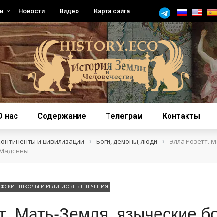
и
Новости
Видео
Карта сайта
О нас
Содержание
Телеграм
Контакты
›
›
континенты и цивилизации
Боги, демоны, люди
Элла Розетт. М
 Мадонны
ФСКИЕ ШКОЛЫ И РЕЛИГИОЗНЫЕ ТЕЧЕНИЯ
т. Мать-Земля, языческие бо