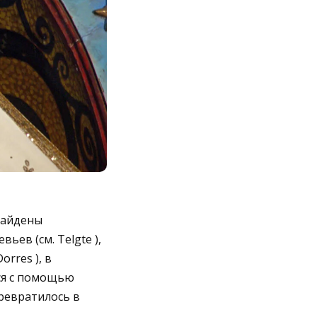
найдены
ьев (см. Telgte ),
orres ), в
тся с помощью
ревратилось в