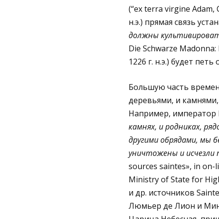
(“ex terra virgine Adam
н.э.) прямая связь уст
должны культивировать
Die Schwarze Madonna: 
1226 г. н.э.) будет пет
Большую часть времен
деревьями, и камнями,
Например, император К
камнях, и родниках, р
другими обрядами, мы 
уничтожены и исчезли 
sources saintes», in on-l
Ministry of State for H
и др. источников Sain
Люмьер де Лион и Мини