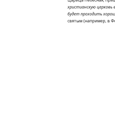
Царица Небесная, приш
христианскую церковь в
будет проходить хорошо
святым (например, в Фо