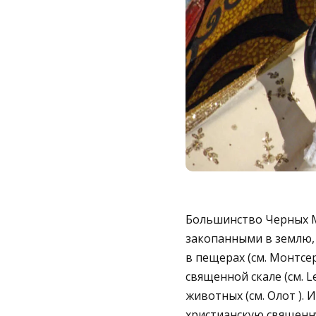
Большинство Черных М
закопанными в землю, (
в пещерах (см. Монтсерр
священной скале (см. L
животных (см. Олот ).
христианскую священн