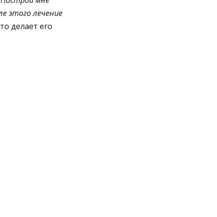
 Построй мне
ле этого лечение
что делает его