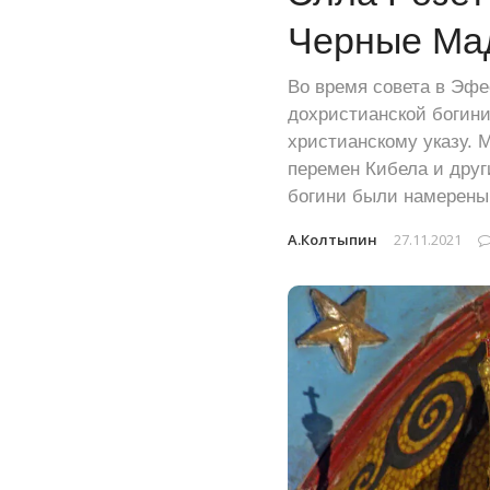
Черные Ма
Во время совета в Эфе
дохристианской богини
христианскому указу. 
перемен Кибела и дру
богини были намерены
А.Колтыпин
27.11.2021