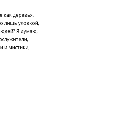
е как деревья,
ло лишь уловкой,
людей? Я думаю,
ослужители,
и и мистики,