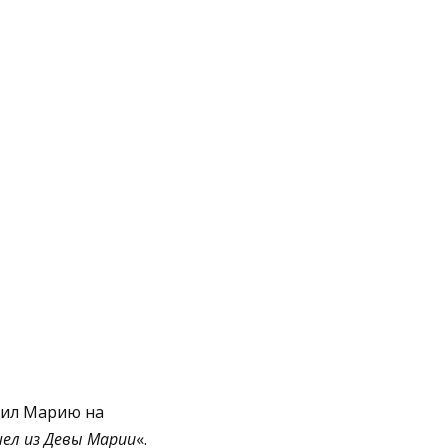
тил Марию на
шел из Девы Марии
«.