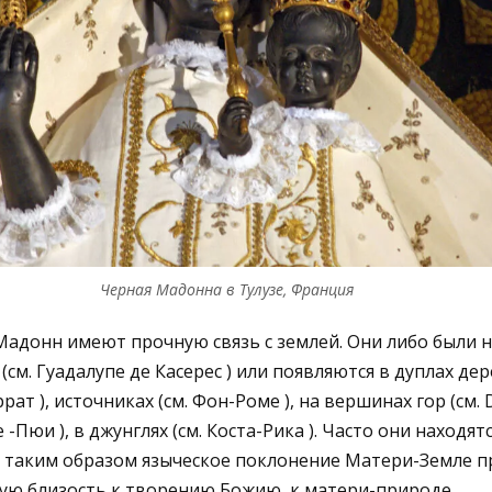
Черная Мадонна в Тулузе, Франция
адонн имеют прочную связь с землей. Они либо были 
см. Гуадалупе де Касерес ) или появляются в дуплах дерев
ат ), источниках (см. Фон-Роме ), на вершинах гор (см. D
e -Пюи ), в джунглях (см. Коста-Рика ). Часто они находя
 И таким образом языческое поклонение Матери-Земле п
ую близость к творению Божию, к матери-природе.