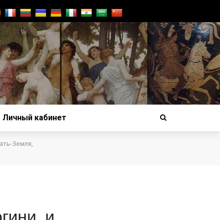
Личный кабинет
ать-Земля,
гини, и