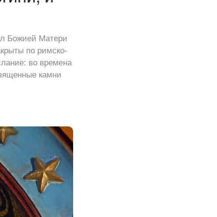
тул Божией Матери
крыты по римско-
слание: во времена
священные камни