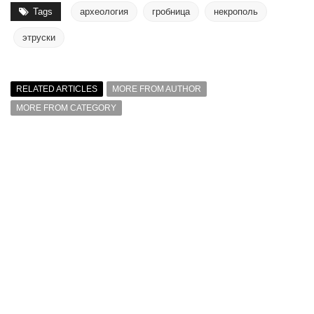
Tags
археология
гробница
некрополь
этруски
RELATED ARTICLES
MORE FROM AUTHOR
MORE FROM CATEGORY