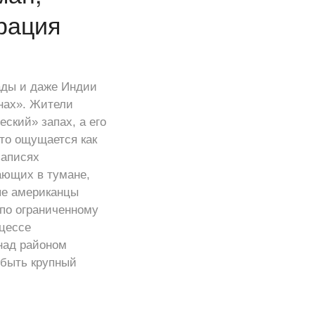
рация
ады и даже Индии
нах». Жители
ский» запах, а его
то ощущается как
записях
ающих в тумане,
рые американцы
по ограниченному
цессе
 над районом
 быть крупный