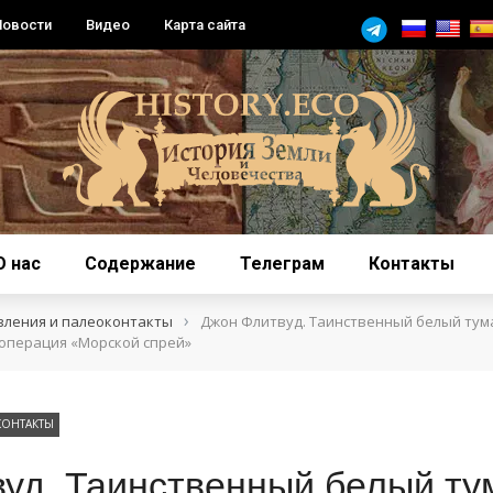
Новости
Видео
Карта сайта
О нас
Содержание
Телеграм
Контакты
›
вления и палеоконтакты
Джон Флитвуд. Таинственный белый тум
 операция «Морской спрей»
КОНТАКТЫ
уд. Таинственный белый ту