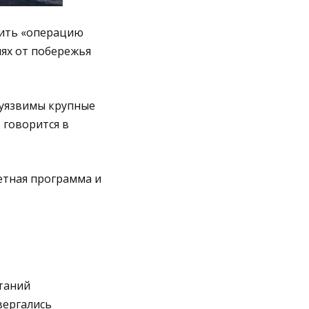
рить «операцию
лях от побережья
 уязвимы крупные
 говорится в
етная программа и
таний
вергались