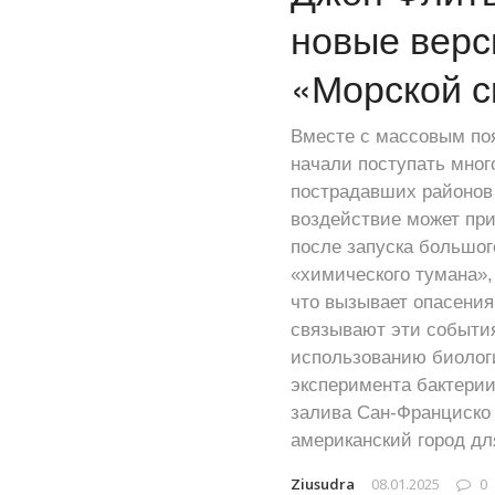
новые верс
«Морской с
Вместе с массовым по
начали поступать мно
пострадавших районов 
воздействие может при
после запуска большог
«химического тумана»,
что вызывает опасения
связывают эти события
использованию биологи
эксперимента бактерии 
залива Сан-Франциско 
американский город дл
Ziusudra
08.01.2025
0