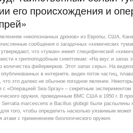
ии его происхождения и опе
прей»
явлением «неопознанных дронов» из Европы, США, Кан
гочисленные сообщения о загадочных «химических тума
утверждают, что «туман» имеет специфический «химиче
вести к гриппоподобным симптомам: «На вкус и запах э
о количества фейерверков. Этот запах серы». На видео
 опубликованных в интернете, виден поток частиц, плав
, что это далеко не обычное погодное явление. Некото
 с «Операцией Sea-Spray» – секретным экспериментом 
ческого оружия, проведенным ВМС США в 1950 г. В про
Serratia marcescens и Bacillus globigii были распылены
для того, чтобы определить насколько уязвимым может
я атаки с применением биологического оружия.