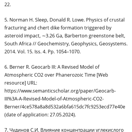
22.
5. Norman H. Sleep, Donald R. Lowe. Physics of crustal
fracturing and chert dike formation triggered by
asteroid impact, ∼3.26 Ga, Barberton greenstone belt,
South Africa // Geochemistry, Geophysics, Geosystems.
2014. Vol. 15. Iss. 4. Pp. 1054–1070.
6. Berner R. Geocarb III: A Revised Model of
Atmospheric CO2 over Phanerozoic Time [Web
resource] URL:
https://www.semanticscholar.org/paper/Geocarb-
III%3A-A-Revised-Model-of-Atmospheric-CO2-
Berner/4ce578a8a8d532a6bfa615dc7fc9253ecd77e40e
(date of application: 27.05.2024).
7. Чудинов С.И. Влияние концентрации углекислого