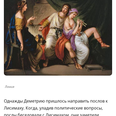
Ламия
Однажды Деметрию пришлось направить послов к
Лисимаху. Когда, уладив политические вопросы,
послы беседовали с Лисимахом, они заметили