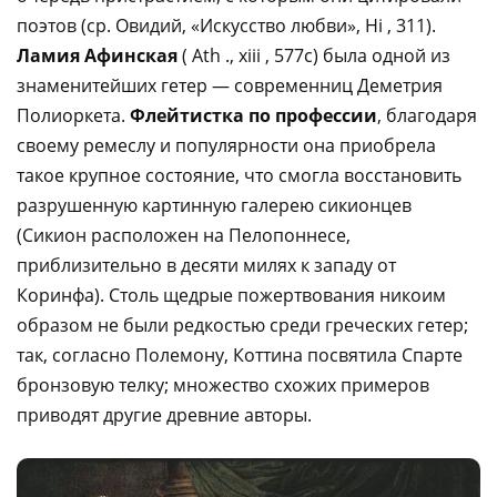
поэтов (ср. Овидий, «Искусство любви», Hi , 311).
Ламия Афинская
( Ath ., xiii , 577с) была одной из
знаменитейших гетер — современниц Деметрия
Полиоркета.
Флейтистка по профессии
, благодаря
своему ремеслу и популярности она приобрела
такое крупное состояние, что смогла восстановить
разрушенную картинную галерею сикионцев
(Сикион расположен на Пелопоннесе,
приблизительно в десяти милях к западу от
Коринфа). Столь щедрые пожертвования никоим
образом не были редкостью среди греческих гетер;
так, согласно Полемону, Коттина посвятила Спарте
бронзовую телку; множество схожих примеров
приводят другие древние авторы.