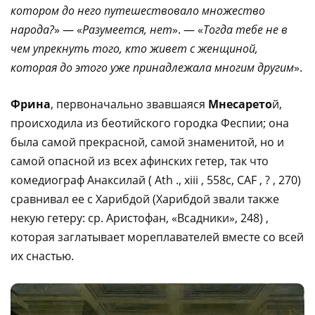
котором до него путешествовало множество
народа?
» — «
Разумеется, нет
». — «
Тогда тебе не в
чем упрекнуть того, кто живет с женщиной,
которая до этого уже принадлежала многим другим
».
Фрина
, первоначально звавшаяся
Мнесарето
й,
происходила из беотийского городка Феспии; она
была самой прекрасной, самой знаменитой, но и
самой опасной из всех афинских гетер, так что
комедиограф Анаксилай ( Ath ., xiii , 558с, CAF , ? , 270)
сравнивал ее с Харибдой (Харибдой звали также
некую гетеру: ср. Аристофан, «Всадники», 248) ,
которая заглатывает мореплавателей вместе со всей
их снастью.