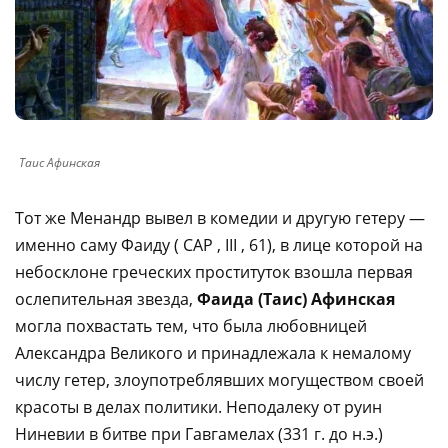
Таис Афинская
Тот же Менандр вывел в комедии и другую гетеру —
именно саму Фаиду ( CAP , III , 61), в лице которой на
небосклоне греческих проституток взошла первая
ослепительная звезда,
Фаида (Таис) Афинская
могла похвастать тем, что была любовницей
Александра Великого и принадлежала к немалому
числу гетер, злоупотреблявших могуществом своей
красоты в делах политики. Неподалеку от руин
Ниневии в битве при Гавгамелах (331 г. до н.э.)