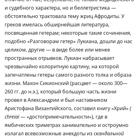
и судебного характера, но и беллетристика —
обстоятельно трактовала тему жриц Афродиты. У
греков имелась обширнейшая литература,
посвященная гетерам; некоторые такие сочинения,
подобно «Разговорам гетер» Лукиана, дошли до нас
целиком, другие — в виде более или менее
пространных отрывков. Лукиан набрасывает
чрезвычайно колоритную картину, на которой
запечатлены гетеры самого разного толка и образа
жизни. Махон Сикионский (расцвет — около 300—
260 гг. до н.э.), который большую часть жизни
провел в Александрии и был наставником
Аристофана Византийского, составил книгу «Хрий»
(
chreiai
— «достопримечательности»), где в
ямбических триметрах занимательно и остроумно
излагал всевозможные анекдоты из
скандальной