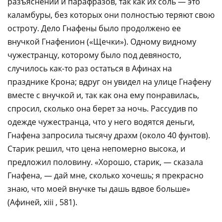
разъяснений и парафразов, так как их соль — это
каламбуры, без которых они полностью теряют свою
остроту. Дело Гнафены было продолжено ее
внучкой Гнафенион («Щечки»). Одному видному
чужестранцу, которому было под девяносто,
случилось как-то раз остаться в Афинах на
празднике Крона; вдруг он увидел на улице Гнафену
вместе с внучкой и, так как она ему понравилась,
спросил, сколько она берет за ночь. Рассудив по
одежде чужестранца, что у него водятся деньги,
Гнафена запросила тысячу драхм (около 40 фунтов).
Старик решил, что цена непомерно высока, и
предложил половину. «Хорошо, старик, — сказала
Гнафена, — дай мне, сколько хочешь; я прекрасно
знаю, что моей внучке ты дашь вдвое больше»
(Афиней, xiii , 581).