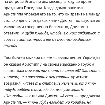
на острове Эгина по два месяца в году во время
праздника Посидона. Когда домоправитель
Аристиппа упрекал его за то, что он тратит на Лайду
столько денег, тогда как киник Диоген пользуется ее
милостями совершенно бесплатно, Дристипп
ответил: «
Я щедр к Лайде, чтобы ею наслаждаться, а
вовсе не затем, чтобы ею не мог наслаждаться
другой
».
Сам Диоген мыслил не столь возвышенно. Однажды
он сказал Аристиппу на своем изысканно грубом
языке: «
Как можешь ты спать со шлюхой? Или стань
киником, или прекрати с ней спать
». Аристипп
возразил: «
Разве ты считаешь нелепым, если кто-
нибудь войдет в дом, где до него уже жили?
» —
«
Отнюдь
», — отвечал Диоген. «
А если
, — продолжал
Аристипп, —
кто-нибудь взойдет на корабль, на