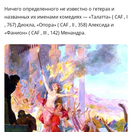
Ничего определенного не известно о гетерах и
названных их именами комедиях — «Талатта» ( CAF , I
, 767) Диокла, «Опора» ( CAF , II , 358) Алексида и
«Фанион» ( CAF , III , 142) Менандра.