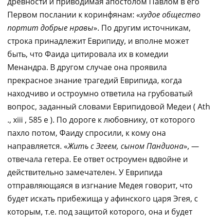
древности и приводимая апостолом Павлом в его
Первом послании к коринфянам: «
худое общество
портит добрые нравы
». По другим источникам,
строка принадлежит Еврипиду, и вполне может
быть, что Фаида цитировала их в комедии
Менандра. В другом случае она проявила
прекрасное знание трагедий Еврипида, когда
находчиво и остроумно ответила на грубоватый
вопрос, заданный словами Еврипидовой Медеи ( Ath
., xiii , 585 e ). По дороге к любовнику, от которого
пахло потом, Фаиду спросили, к кому она
направляется. «
Жить с Эгеем, сыном Пандиона
», —
отвечала гетера. Ее ответ остроумен вдвойне и
действительно замечателен. У Еврипида
отправляющаяся в изгнание Медея говорит, что
будет искать прибежища у афинского царя Эгея, с
которым, т.е. под защитой которого, она и будет