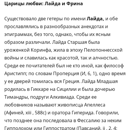
Царицы любви: Лайда и Фрина
Существовало две гетеры по имени
Лайда,
и обе
прославлялись в разнообразных анекдотах и
эпиграммах, без того, однако, чтобы их ясным
образом различали. Лайда Старшая была
уроженкой Коринфа, жила в эпоху Пелопоннесской
войны и славилась как красотой, так и алчностью.
Среди ее почитателей был не кто иной, как философ
Аристипп; по словам Проперция (И, 6, 1), одно время
у ее дверей томилась вся Греция. Лайда Младшая
родилась в Гиккаре на Сицилии и была дочерью
Тимандры, подруги Алкивиада. Среди ее
любовников называют живописца Апеллеса
(Афиней, xiii , 588с) и оратора Гиперида. Говорили,
что позднее она последовала в Фессалию за неким
Гипполохом или Гиппостратом (Павсаний, ii , 2, 4;