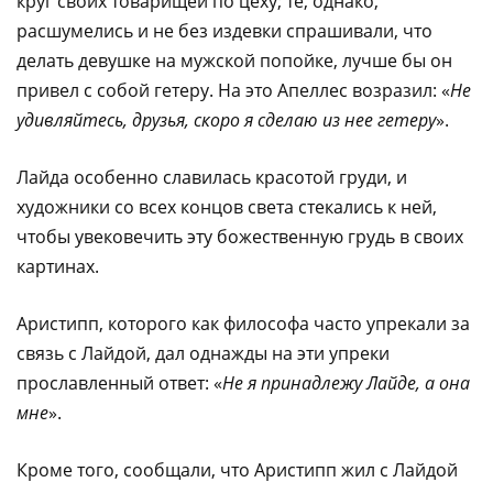
круг своих товарищей по цеху; те, однако,
расшумелись и не без издевки спрашивали, что
делать девушке на мужской попойке, лучше бы он
привел с собой гетеру. На это Апеллес возразил: «
Не
удивляйтесь, друзья, скоро я сделаю из нее гетеру
».
Лайда особенно славилась красотой груди, и
художники со всех концов света стекались к ней,
чтобы увековечить эту божественную грудь в своих
картинах.
Аристипп, которого как философа часто упрекали за
связь с Лайдой, дал однажды на эти упреки
прославленный ответ: «
Не я принадлежу Лайде, а она
мне
».
Кроме того, сообщали, что Аристипп жил с Лайдой