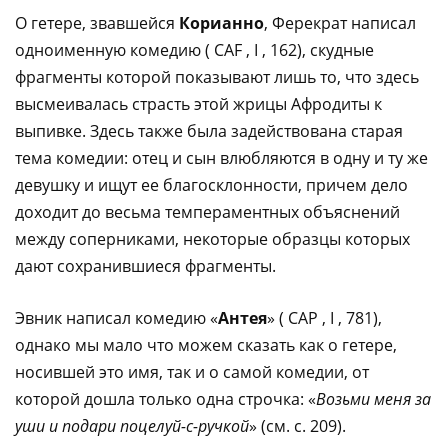
О гетере, звавшейся
Корианно
, Ферекрат написал
одноименную комедию ( CAF , I , 162), скудные
фрагменты которой показывают лишь то, что здесь
высмеивалась страсть этой жрицы Афродиты к
выпивке. Здесь также была задействована старая
тема комедии: отец и сын влюбляются в одну и ту же
девушку и ищут ее благосклонности, причем дело
доходит до весьма темпераментных объяснений
между соперниками, некоторые образцы которых
дают сохранившиеся фрагменты.
Эвник написал комедию «
Антея
» ( CAP , I , 781),
однако мы мало что можем сказать как о гетере,
носившей это имя, так и о самой комедии, от
которой дошла только одна строчка: «
Возьми меня за
уши и подари поцелуй-с-ручкой
» (см. с. 209).