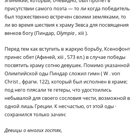
эпиникий, который, очевидно, был пропет в
присутствии самого поэта — то ли когда победитель
был торжественно встречен своими земляками, то
ли во время шествия к храму Зевса для посвящения
венков богу (Пиндар,
Olympia ,
xiii ).
Перед тем как вступить в жаркую борьбу, Ксенофонт
принес обет (Афиней, xiii , 573 ел.) в случае победы
посвятить храму сотню девушек. Помимо указанной
Олимпийской оды Пиндар сложил гимн ( W . von
Christ , фрагм. 122), который был исполнен в храме;
под него плясали те гетеры, что удостоились
небывалой для своего сословия чести, возможной в
одной лишь Греции. К несчастью, от этой оды ·
сохранился только зачин:
Девицы о многих гостях,