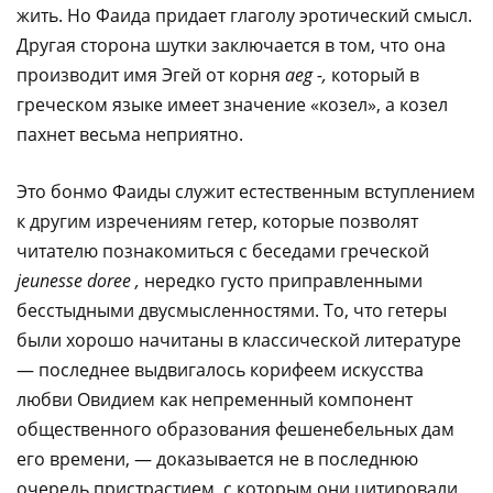
жить. Но Фаида придает глаголу эротический смысл.
Другая сторона шутки заключается в том, что она
производит имя Эгей от корня
aeg -,
который в
греческом языке имеет значение «козел», а козел
пахнет весьма неприятно.
Это бонмо Фаиды служит естественным вступлением
к другим изречениям гетер, которые позволят
читателю познакомиться с беседами греческой
jeunesse doree ,
нередко густо приправленными
бесстыдными двусмысленностями. То, что гетеры
были хорошо начитаны в классической литературе
— последнее выдвигалось корифеем искусства
любви Овидием как непременный компонент
общественного образования фешенебельных дам
его времени, — доказывается не в последнюю
очередь пристрастием, с которым они цитировали