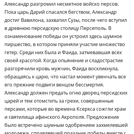
Александр разгромил несметное войско персов.
Пока царь Дарий спасался бегством, Александр
достиг Вавилона, захватил Сузы, после чего вступил
в древнюю персидскую столицу Персеполь. В
ознаменование победы он устроил здесь шумное
пиршество, в котором приняли участие множество
гетер. Среди них была и Фаида, затмевавшая всех
своей красотой. Когда опьянение и сладострастие
разгорячили кровь мужчин, Фаида воскликнула,
обращаясь к царю, что настал момент увенчать все
его прежние подвиги венцом бессмертия.
Александр должен предать огню дворец персидских
царей и тем отомстить за грехи, совершенные
персами, которые во времена Ксеркса сожгли храм
и святилища афинского Акрополя. Предложение
было встречено шумным одобрением захмелевшей
молодежи, справлявшей праздник победы вместе с