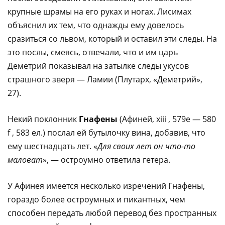
крупные шрамы на его руках и ногах. Лисимах
объяснил их тем, что однажды ему довелось
сразиться со львом, который и оставил эти следы. На
это послы, смеясь, отвечали, что и им царь
Деметрий показывал на затылке следы укусов
страшного зверя — Ламии (Плутарх, «Деметрий»,
27).
Некий поклонник
Гнафены
(Афиней, xiii , 579е — 580
f , 583 ел.) послал ей бутылочку вина, добавив, что
ему шестнадцать лет. «
Для своих лет он что-то
маловат
», — остроумно ответила гетера.
У Афинея имеется несколько изречений Гнафены,
гораздо более остроумных и пикантных, чем
способен передать любой перевод без пространных