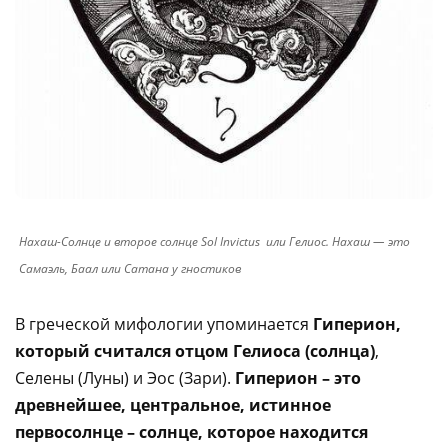
Нахаш-Солнце и второе солнце Sol Invictus или Гелиос. Нахаш — это
Самаэль, Баал или Сатана у гностиков
В греческой мифологии упоминается
Гиперион,
который считался отцом Гелиоса (солнца)
,
Селены (Луны) и Эос (Зари).
Гиперион – это
древнейшее, центральное, истинное
первосолнце – солнце, которое находится