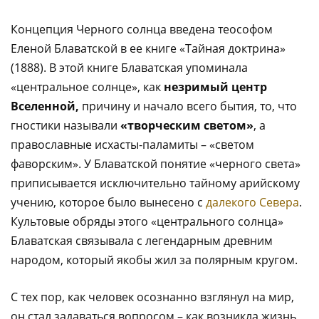
Концепция Черного солнца введена теософом
Еленой Блаватской в ее книге «Тайная доктрина»
(1888). В этой книге Блаватская упоминала
«центральное солнце», как
незримый центр
Вселенной,
причину и начало всего бытия, то, что
гностики называли
«творческим светом»
, а
православные исхасты-паламиты – «светом
фаворским». У Блаватской понятие «черного света»
приписывается исключительно тайному арийскому
учению, которое было вынесено с
далекого Севера
.
Культовые обряды этого «центрального солнца»
Блаватская связывала с легендарным древним
народом, который якобы жил за полярным кругом.
С тех пор, как человек осознанно взглянул на мир,
он стал задаваться вопросом – как возникла жизнь