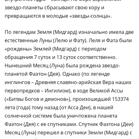
звездо-планеты сбрасывают свою кору и
превращаются в молодые «звезды-солнца».
По легендам Земля (Мидгард) изначально имела две
естественные Луны (Лелю и Фату). Леля и Фата были
«рождены» Землей (Мидгард) с периодом
обращения 7 суток и 13 суток соответственно.
Нынешний Месяц (Луна) была рождена звездо-
планетой Фаэтон (Дея). Однако (по легенде
инглингов – Древняя славяно-арийская Вера наших
первопредков – Ингилизм), в ходе Великой Ассы
(«Битвы Богов и демонов»), произошедшей 153374
лета (года) тому назад (от Асса Деи), в нашей
солнечной системе была уничтожена планета
Фаэтон (Дея) с ее спутниками. Спутник Фаэтона (Деи)
Месяц (Луна) перешел в спутники Земли (Мидгард) с