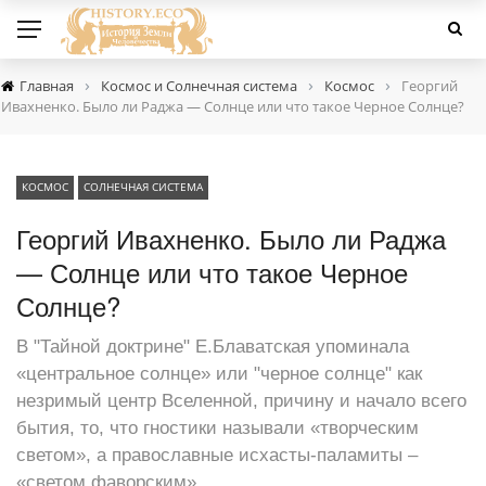
›
›
›
Главная
Космос и Солнечная система
Космос
Георгий
Ивахненко. Было ли Раджа — Солнце или что такое Черное Солнце?
КОСМОС
СОЛНЕЧНАЯ СИСТЕМА
Георгий Ивахненко. Было ли Раджа
— Солнце или что такое Черное
Солнце?
В "Тайной доктрине" Е.Блаватская упоминала
«центральное солнце» или "черное солнце" как
незримый центр Вселенной, причину и начало всего
бытия, то, что гностики называли «творческим
светом», а православные исхасты-паламиты –
«светом фаворским»