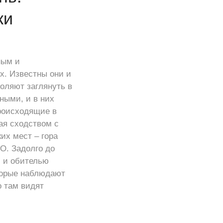
ки
ным и
х. Известны они и
оляют заглянуть в
ными, и в них
роисходящие в
ая сходством с
их мест – гора
О. Задолго до
 и обителью
торые наблюдают
 там видят