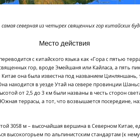
самая северная из четырех священных гор китайских буд
Место действия
ереводится с китайского языка как «Гора с пятью терра
 священных гор, вроде Эмейшаня или Кайласа, а пять пи
Китае она была известна под названием Цинляншань, т
Она находится в уезде Утай на севере провинции Шаньси
сотой от 2,5 до 3 км были названы в честь сторон света
 Южная террасы, а тот, что возвышается посередине, н
той 3058 м – высочайшая вершина в Северном Китае, е
ся высокогорьем по альпинистским стандартам (к нему 