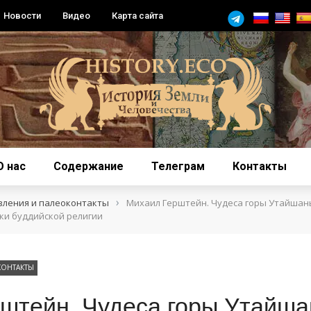
Новости
Видео
Карта сайта
О нас
Содержание
Телеграм
Контакты
›
вления и палеоконтакты
Михаил Герштейн. Чудеса горы Утайшань
ки буддийской религии
КОНТАКТЫ
штейн. Чудеса горы Утайша