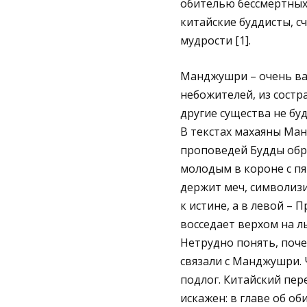
обителью бессмертных,
китайские буддисты, 
мудрости [1].
Манджушри – очень важ
небожителей, из сост
другие существа не бу
В текстах махаяны Ман
проповедей Будды обр
молодым в короне с пя
держит меч, символиз
к истине, а в левой –
восседает верхом на л
Нетрудно понять, поче
связали с Манджушри. 
подлог. Китайский пер
искажен: в главе об о