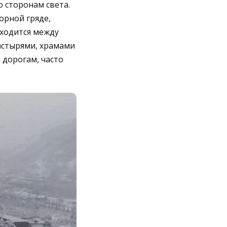
о сторонам света.
орной гряде,
аходится между
астырями, храмами
 дорогам, часто