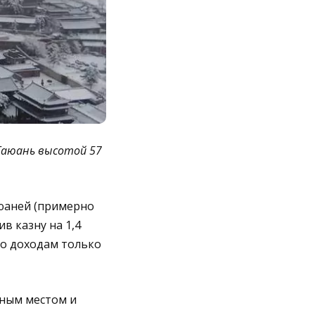
 Таюань высотой 57
 юаней (примерно
ив казну на 1,4
по доходам только
нным местом и