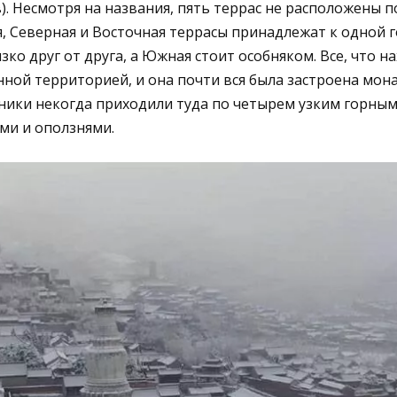
. Несмотря на названия, пять террас не расположены п
, Северная и Восточная террасы принадлежат к одной г
ко друг от друга, а Южная стоит особняком. Все, что н
нной территорией, и она почти вся была застроена мон
ики некогда приходили туда по четырем узким горным
ми и оползнями.