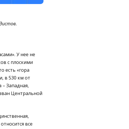
дистов.
сами». У нее не
ков с плоскими
о есть «гора
, в 530 км от
 – Западная,
азван Центральной
динственная,
относится все