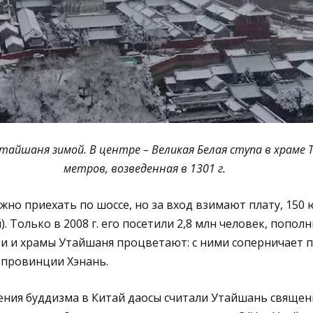
айшаня зимой. В центре – Великая Белая ступа в храме
метров, возведенная в 1301 г.
но приехать по шоссе, но за вход взимают плату, 150
. Только в 2008 г. его посетили 2,8 млн человек, пополн
и и храмы Утайшаня процветают: с ними соперничает 
провинции Хэнань.
ения буддизма в Китай даосы считали Утайшань свяще