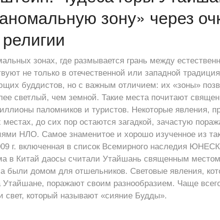
«аномальную зону» через оч
 религии
альных зонах, где размывается грань между естествен
вуют не только в отечественной или западной традиция
ющих буддистов, но с важным отличием: их «зоны» позв
лее светлый, чем земной. Такие места почитают священ
иллионы паломников и туристов. Некоторые явления, п
местах, до сих пор остаются загадкой, зачастую пораж
ми НЛО. Самое знаменитое и хорошо изученное из так
009 г. включенная в список Всемирного наследия ЮНЕСК
ма в Китай даосы считали Утайшань священным местом
са были домом для отшельников. Световые явления, ко
 Утайшане, поражают своим разнообразием. Чаще всего
и свет, который называют «сияние Будды».