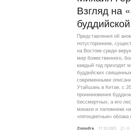
Взгляд на 
буддийской
Представления об аном
потусторонним, сущест
на Востоке среди веру
мир божественного, бо
каждый год приходят м
буддийских священных 
современными описания
Утайшань в Китае, с 2
проникновения буддиз
бессмертных, а его ле
монахи и паломники на
«пятицветные» облака 
Ziusudra
11.12.2023
0