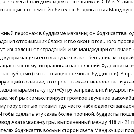
 а его леса были домом для отшельников. С IV в. Утайш
считающие его земной обителью бодхисаттвы Манджуш
ный персонаж в буддизме махаяны; он бодхисаттва, од
радания отложивших блаженство окончательного просве
дут избавлены от страданий. Имя Манджушри означает «
джушри чаще всего выступает как собеседник, который
ащается к нему, испрашивая наставлений. Художники о
тью зубцами (пять – священное число буддистов). В пра
ирующий сознание, которое отсекает невежество и ука
 Праджняпарамита-сутру («Сутру запредельной мудрости
ьве, чей рык символизирует громкое звучание высочай
му гору с пятью пиками, где часто наблюдаются загадоч
Чтобы сделать эту связь более прочной, буддисты пошл
евод Аватамсака-сутры, выполненный между 418 и 421 гг
бителях бодхисаттв восьми сторон света Манджушри пос