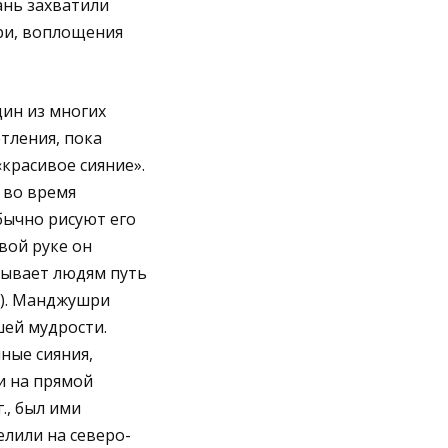
ань захватили
ри, воплощения
ин из многих
тления, пока
красивое сияние».
 во время
бычно рисуют его
вой руке он
зывает людям путь
»). Манджушри
шей мудрости.
ные сияния,
и на прямой
., был ими
елили на северо-