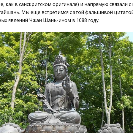
ке, как в санскритском оригинале) и напрямую связали с
тайшань. Мы еще встретимся с этой фальшивой цитатой
ых явлений Чжан Шань-ином в 1088 году.