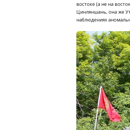
востоке (а не на восто
Цинляншань, она же У
наблюдениях аномальн