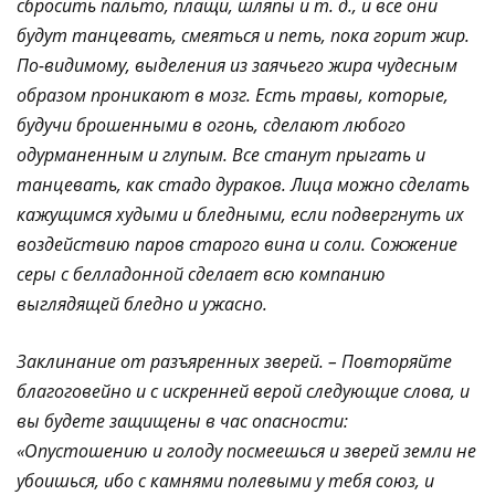
сбросить пальто, плащи, шляпы и т. д., и все они
будут танцевать, смеяться и петь, пока горит жир.
По-видимому, выделения из заячьего жира чудесным
образом проникают в мозг. Есть травы, которые,
будучи брошенными в огонь, сделают любого
одурманенным и глупым. Все станут прыгать и
танцевать, как стадо дураков. Лица можно сделать
кажущимся худыми и бледными, если подвергнуть их
воздействию паров старого вина и соли. Сожжение
серы с белладонной сделает всю компанию
выглядящей бледно и ужасно.
Заклинание от разъяренных зверей. – Повторяйте
благоговейно и с искренней верой следующие слова, и
вы будете защищены в час опасности:
«Опустошению и голоду посмеешься и зверей земли не
убоишься, ибо с камнями полевыми у тебя союз, и