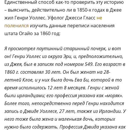
Единственный способ как-то проверить эту историю
– выяснить, действительно ли в 1850-х годах в Джее
жил Генри Уоллес. Уфолог Джесси Гласс
не
поленился
изучить данные переписи населения
штата Огайо за 1860 год:
Я просмотрел паутинный старинный почерк, и вот
он! Генри Уоллес из округа Эри, и, предположительно,
из Джея, был в записях под номером 549. Его возраст в
1860 г. составлял 30 лет. Он был женат на 28-
летней Клое, и у них была дочь Ева Би, которой в то
время исполнилось 12 лет 8 месяцев. Генри с женой
были ирландцами; его профессия указана как «моряк».
Более того, непосредственно перед Генри находится
запись о Дэвиде Уоллесе, 27 лет, также из Ирландии. У
него тоже была жена и маленькая дочь, которых
нужно было содержать. Профессия Дэвида указана как