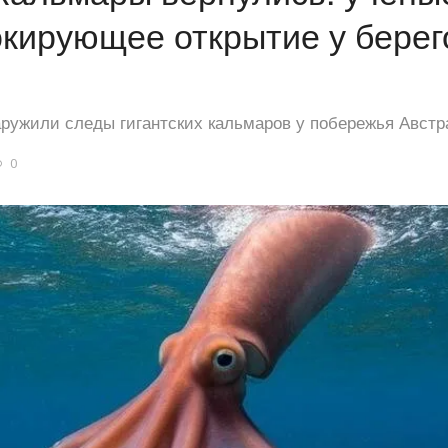
кирующее открытие у берег
аружили следы гигантских кальмаров у побережья Авст
0