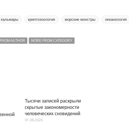
кальмары
криптозоология
морские монстры
океанология
FROM AUTHOR
MORE FROM CATEGORY
Тысячи записей раскрыли
скрытые закономерности
человеческих сновидений
твенной
01.08.2026