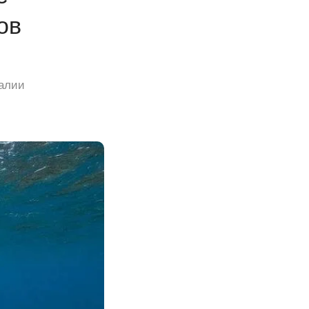
ов
ралии