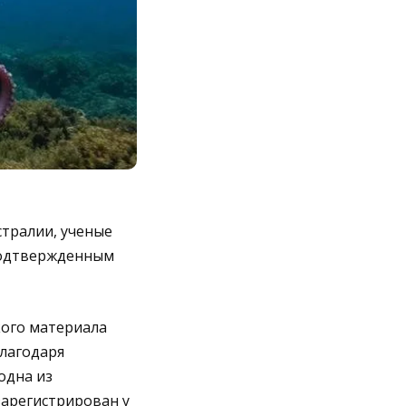
стралии, ученые
 подтвержденным
кого материала
благодаря
одна из
зарегистрирован у