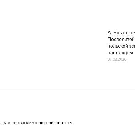
А. Богатыре
Посполитой
польской з
настоящем
01.08.2026
я вам необходимо
авторизоваться
.