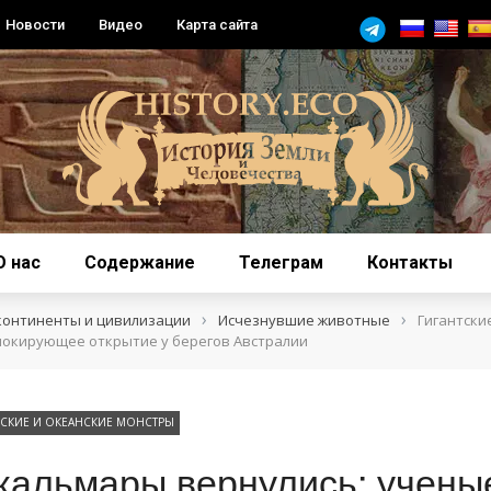
Новости
Видео
Карта сайта
О нас
Содержание
Телеграм
Контакты
›
›
континенты и цивилизации
Исчезнувшие животные
Гигантски
шокирующее открытие у берегов Австралии
СКИЕ И ОКЕАНСКИЕ МОНСТРЫ
 кальмары вернулись: учены