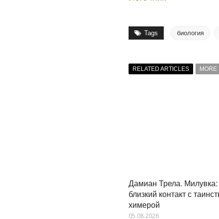
Tags
биология
RELATED ARTICLES
MORE 
Дамиан Трела. Милувка:
близкий контакт с таинс
химерой
05.08.2026