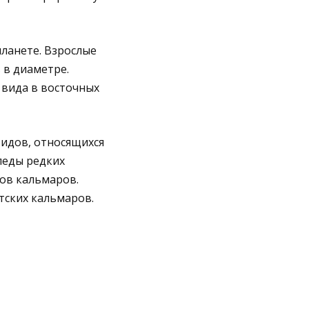
планете. Взрослые
 в диаметре.
 вида в восточных
видов, относящихся
леды редких
ов кальмаров.
тских кальмаров.