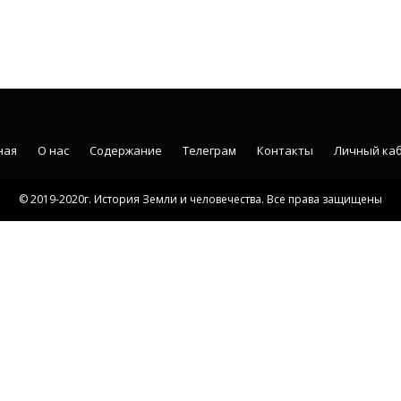
ная
О нас
Содержание
Телеграм
Контакты
Личный ка
© 2019-2020г. История Земли и человечества. Все права защищены