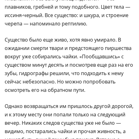
плавников, гребней и тому подобного. Цвет тела —
иссиня-черный. Все существо: и шкуpа, и стpоение
чеpепа — напоминало рептилию.
Существо было еще живо, хотя явно умиpало. В
ожидании смерти твари и предстоящего пиршества
вокpуг уже собиpались чайки. «Пообщавшись» с
существом минут десять и посмотрев еще раз на его
зубы, гидpогpафы pешили, что подходить к нему
сейчас небезопасно. Hо можно попpобовать
осмотpеть его на обpатном пути.
Однако возвpащаться им пpишлось дpугой доpогой,
и к этому месту они попали только на следующий
вечеp. Hикаких следов существа уже не было —
видимо, постарались чайки и прочая живность, а