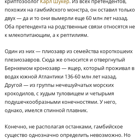
криптозоолог
Карл Шукер
. Из всех претендентов,
похожих на гамбийского монстра, он оставил только
двух — да и то они вымерли еще 60 млн лет назад.
Оба претендента на родственные связи относятся не
к млекопитающим, а к рептилиям.
Один из них — плиозавр из семейства короткошеих
плезиозавров. Сюда же относится и отвергнутый
Бернхемом кронозавр — ящер, который проживал в
водах южной Атлантики 136-60 млн лет назад.
Другой — из группы нечешуйчатых морских
крокодилов, с худым туловищем и четырьмя
подушечкообразными конечностями. У него,
однако, имелся спинной плавник.
Конечно, не располагая останками, гамбийское
существо однозначно определить невозможно. Hо