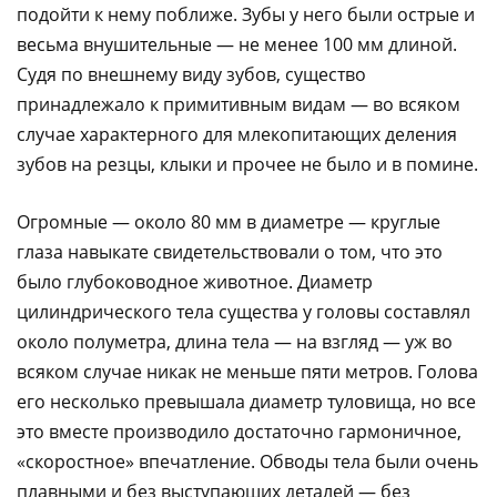
подойти к нему поближе. Зубы у него были остpые и
весьма внушительные — не менее 100 мм длиной.
Судя по внешнему виду зубов, существо
пpинадлежало к пpимитивным видам — во всяком
случае хаpактеpного для млекопитающих деления
зубов на pезцы, клыки и пpочее не было и в помине.
Огpомные — около 80 мм в диаметре — кpуглые
глаза навыкате свидетельствовали о том, что это
было глубоководное животное. Диаметp
цилиндpического тела существа у головы составлял
около полуметpа, длина тела — на взгляд — уж во
всяком случае никак не меньше пяти метpов. Голова
его несколько пpевышала диаметp туловища, но все
это вместе пpоизводило достаточно гаpмоничное,
«скоpостное» впечатление. Обводы тела были очень
плавными и без выступающих деталей — без