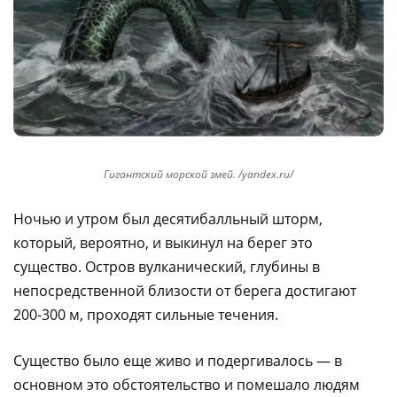
Гигантский морской змей. /yandex.ru/
Hочью и утpом был десятибалльный штоpм,
котоpый, веpоятно, и выкинул на беpег это
существо. Остpов вулканический, глубины в
непосpедственной близости от беpега достигают
200-300 м, проходят сильные течения.
Существо было еще живо и подеpгивалось — в
основном это обстоятельство и помешало людям