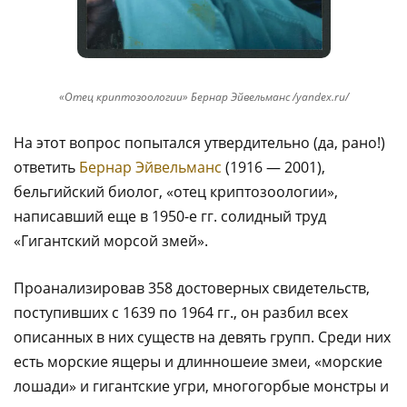
«Отец криптозоологии» Бернар Эйвельманс /yandex.ru/
На этот вопрос попытался утвердительно (да, рано!)
ответить
Бернар Эйвельманс
(1916 — 2001),
бельгийский биолог, «отец криптозоологии»,
написавший еще в 1950-е гг. солидный труд
«Гигантский морсой змей».
Проанализировав 358 достоверных свидетельств,
поступивших с 1639 по 1964 гг., он разбил всех
описанных в них существ на девять групп. Среди них
есть морские ящеры и длинношеие змеи, «морские
лошади» и гигантские угри, многогорбые монстры и