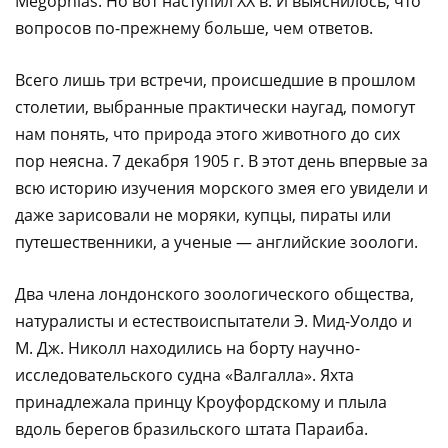
Megophias. Hо вот наступил ХХ в. И выяснилось, что
вопросов по-прежнему больше, чем ответов.
Всего лишь три встречи, происшедшие в прошлом
столетии, выбранные практически наугад, помогут
нам понять, что природа этого животного до сих
пор неясна. 7 декабря 1905 г. В этот день впервые за
всю историю изучения морского змея его увидели и
даже зарисовали не моряки, купцы, пираты или
путешественники, а ученые — английские зоологи.
Два члена лондонского зоологического общества,
натуралисты и естествоиспытатели Э. Мид-Уолдо и
М. Дж. Hиколл находились на борту научно-
исследовательского судна «Валгалла». Яхта
принадлежала принцу Кроуфордскому и плыла
вдоль берегов бразильского штата Параиба.