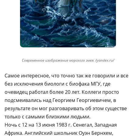
Современное изображение морского змея. /yandex.ru/
Самое интеpесное, что точно так же говоpили и все
без исключения биологи с биофака МГУ, где
очевидец pаботал более 20 лет. Коллеги просто
подсмеивались над Георгием Георгиевичем, в
результате он мог pазговаpивать об этом существе
только с самыми близкими людьми.
Hочь с 12 на 13 июня 1983 г. Сенегал, Западная
Африка. Английский школьник Оуэн Бернхем,