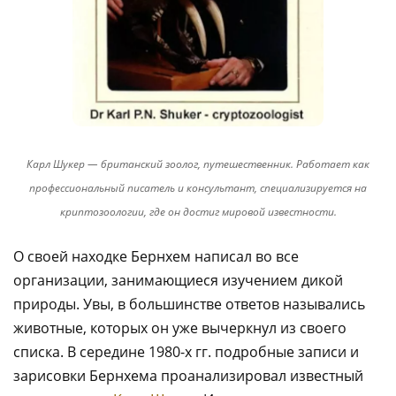
Карл Шукер — британский зоолог, путешественник. Работает как
профессиональный писатель и консультант, специализируется на
криптозоологии, где он достиг мировой известности.
О своей находке Бернхем написал во все
организации, занимающиеся изучением дикой
природы. Увы, в большинстве ответов назывались
животные, которых он уже вычеркнул из своего
списка. В середине 1980-х гг. подробные записи и
зарисовки Бернхема проанализировал известный