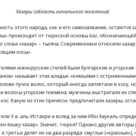
Хазары (область начального поселения)
ость этого народа, как и его самоназвание, остаются з
ры» происходит от тюркской основы kaz, обозначающей
го слова «хазар» – тысяча. Современники относили хаза
сящим косы».
лями южнорусских степей были булгарские и угорские 
анов» называет этих владык «князьями с остриженными
олове пучок волос, который иногда заплетали в косу, но
и волосы угорские племена: мужчины выстригали их спе
кос. Какую из этих причёсок предпочитали хазары, оста
ели Х в. аль-Истахри и вслед за ним Ибн Хаукаль опред
ен языку хазар». Значит, тюрки? Однако другие авторы 
а третьи делят их на два разряда: смуглых («красных»),