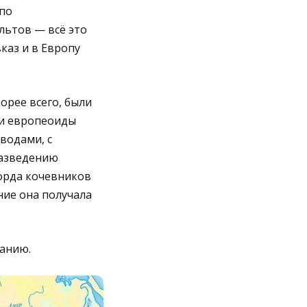
 по
льтов — всё это
каз и в Европу
орее всего, были
 и европеоиды
водами, с
разведению
 орда кочевников
ние она получала
банию.