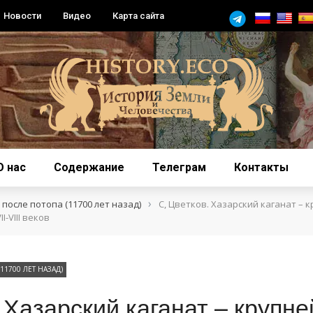
Новости
Видео
Карта сайта
О нас
Содержание
Телеграм
Контакты
›
после потопа (11700 лет назад)
С, Цветков. Хазарский каганат – 
-VIII веков
1700 ЛЕТ НАЗАД)
. Хазарский каганат – крупн