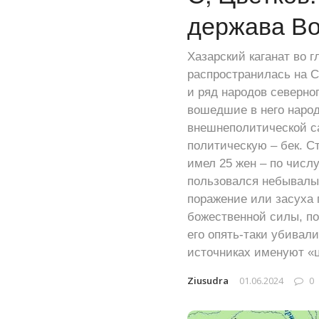
держава Вос
Хазарский каганат во гл
распространилась на 
и ряд народов северно
вошедшие в него наро
внешнеполитической са
политическую – бек. Ст
имел 25 жен – по числу
пользовался небывалым
поражение или засуха 
божественной силы, по
его опять-таки убивали
источниках именуют «
Ziusudra
01.06.2024
0