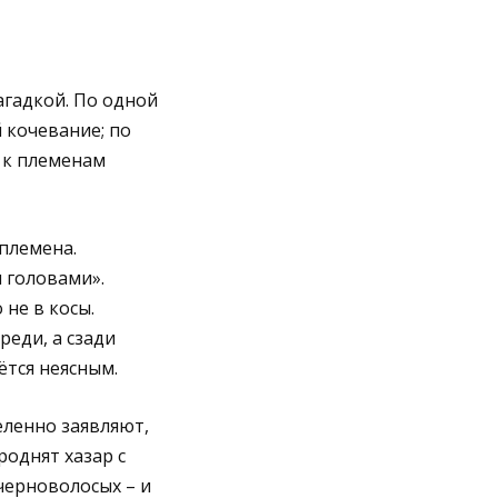
агадкой. По одной
 кочевание; по
р к племенам
племена.
 головами».
 не в косы.
реди, а сзади
ётся неясным.
еленно заявляют,
роднят хазар с
 черноволосых – и