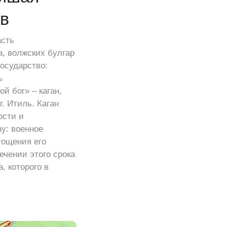
ов
асть
, волжских булгар
осударство:
ь
й бог» – каган,
. Итиль. Каган
ости и
у: военное
тощения его
ечении этого срока
, которого в