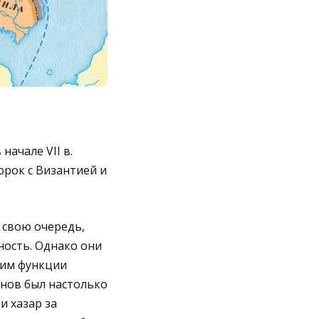
начале VII в.
юрок с Византией и
 свою очередь,
ность. Однако они
ним функции
анов был настолько
и хазар за