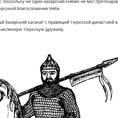
 поскольку ни один хазарский князёк не мог претендов
рсоной благословение Неба.
й Хазарский каганат с правящей тюркской династией во
численную тюркскую дружину.