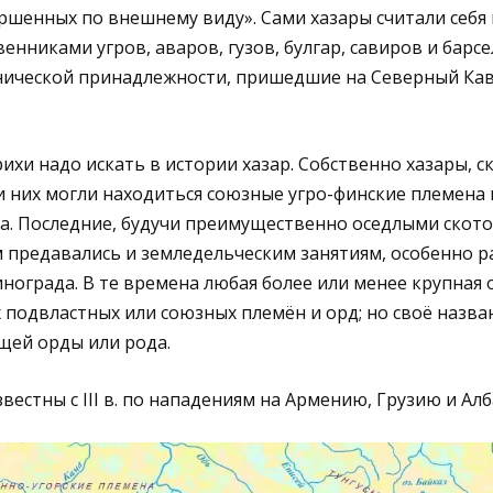
ершенных по внешнему виду». Сами хазары считали себя
нниками угров, аваров, гузов, булгар, савиров и барсе
нической принадлежности, пришедшие на Северный Кав
хи надо искать в истории хазар. Собственно хазары, ск
и них могли находиться союзные угро-финские племена
а. Последние, будучи преимущественно оседлыми ското
предавались и земледельческим занятиям, особенно 
инограда. В те времена любая более или менее крупная
х подвластных или союзных племён и орд; но своё назва
щей орды или рода.
вестны с III в. по нападениям на Армению, Грузию и Ал