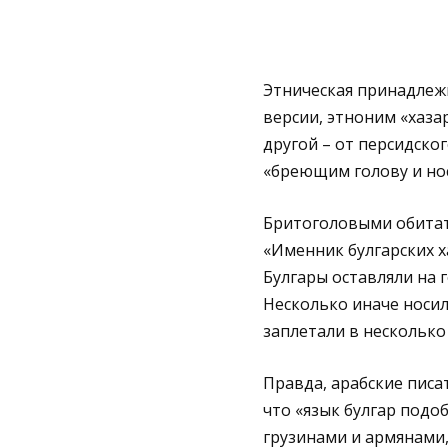
Этническая принадлежн
версии, этноним «хаза
другой – от персидско
«бреющим голову и но
Бритоголовыми обитате
«Именник булгарских х
Булгары оставляли на г
Несколько иначе носил
заплетали в несколько 
Правда, арабские писат
что «язык булгар подоб
грузинами и армянами, 