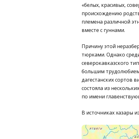
«белых, красивых, сов
происхождению родстве
племена различной эт
вместе с гуннами.
Причину этой неразбери
тюрками. Однако сред
северокавказского тип
большим трудолюбием 
дагестанских сортов в
состояла из нескольки
по имени главенствую
В источниках хазары из