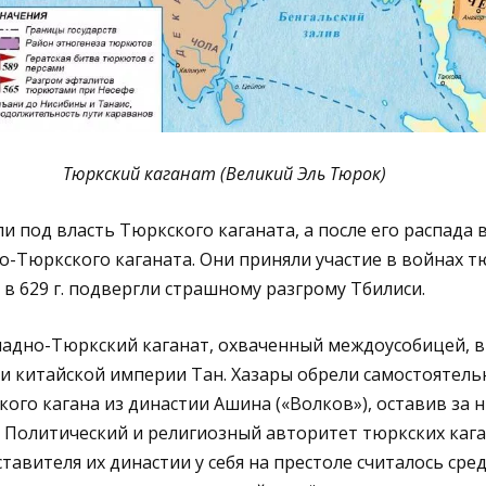
Тюркский каганат (Великий Эль Тюрок)
ли под власть Тюркского каганата, а после его распада в 
о-Тюркского каганата. Они приняли участие в войнах т
в 629 г. подвергли страшному разгрому Тбилиси.
Западно-Тюркский каганат, охваченный междоусобицей, в
и китайской империи Тан. Хазары обрели самостоятель
кого кагана из династии Ашина («Волков»), оставив за 
 Политический и религиозный авторитет тюркских каг
тавителя их династии у себя на престоле считалось сред