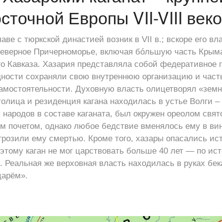
точной Европы VII-VIII век
аве с тюркской династией возник в VII в.; вскоре его вл
Северное Причерноморье, включая бóльшую часть Крыма
го Кавказа. Хазария представляла собой федеративное г
дности сохраняли свою внутреннюю организацию и част
мостоятельности. Духовную власть олицетворял «земно
олица и резиденция кагана находилась в устье Волги – г
 народов в составе каганата, был окружен ореолом свят
 почетом, однако любое бедствие вменялось ему в вин
грозили ему смертью. Кроме того, хазары опасались ис
этому каган не мог царствовать больше 40 лет — по ист
. Реальная же верховная власть находилась в руках бека
царём».