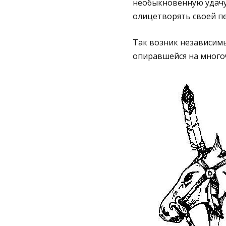
необыкновенную удачу,
олицетворять своей пе
Так возник независимы
опиравшейся на много