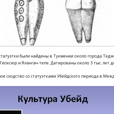
статуэтки были найдены в Тукмении около города Тедж
Геоксюр и Ялангач-тепе. Датированы около 3 тыс. лет до
ое сходство со статуэтками Убейдского периода в Межд