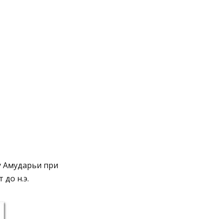
у Амударьи при
 до н.э.