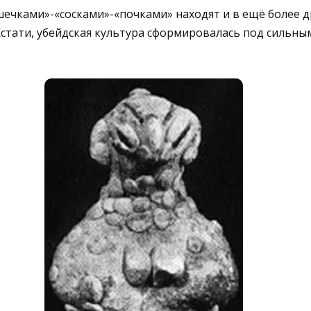
шечками»-«сосками»-«почками» находят и в ещё более 
Кстати, убейдская культура сформировалась под сильн