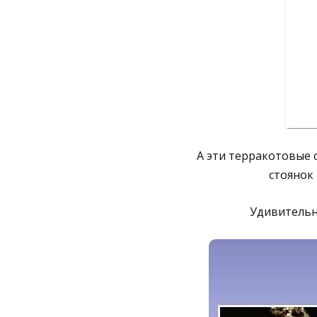
А эти терракотовые 
стоянок 
Удивительн