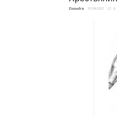
Ziusudra
01.09.2022
0