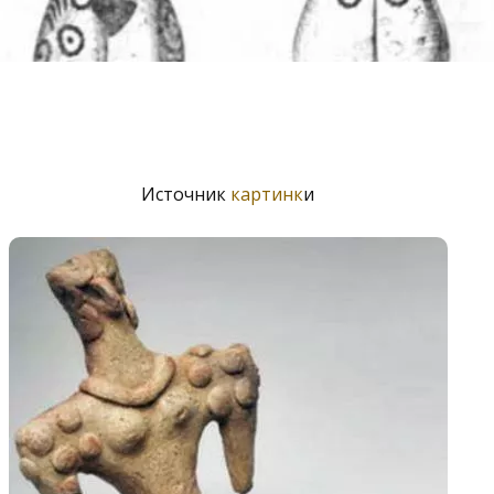
Источник
картинк
и