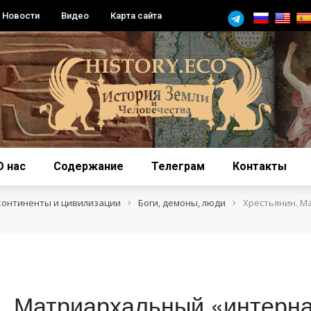
Новости
Видео
Карта сайта
О нас
Содержание
Телеграм
Контакты
›
›
континенты и цивилизации
Боги, демоны, люди
Хрестьянин. М
. Матриархальный «интерн