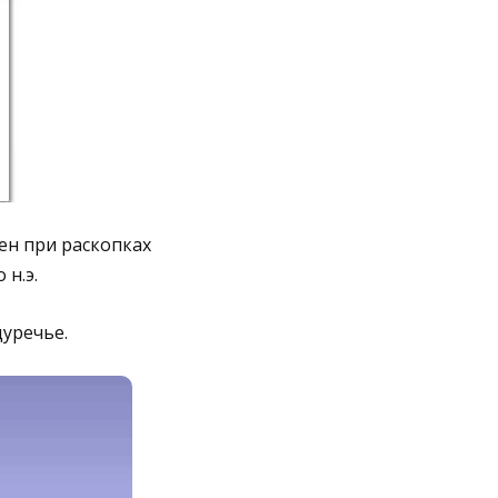
ен при раскопках
 н.э.
уречье.