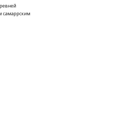
древней
ым самаррским