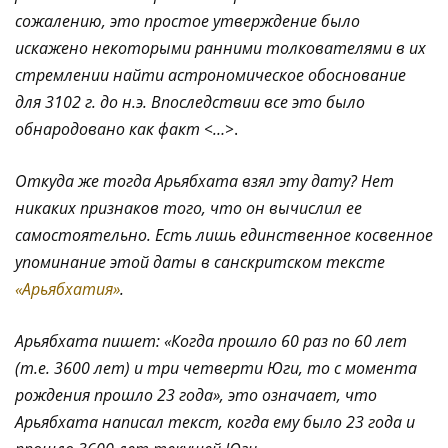
сожалению, это простое утверждение было
искажено некоторыми ранними толкователями в их
стремлении найти астрономическое обоснование
для 3102 г. до н.э. Впоследствии все это было
обнародовано как факт <…>
.
Откуда же тогда
Арьябхата
взял эту дату? Нет
никаких признаков того, что он вычислил ее
самостоятельно. Есть лишь единственное косвенное
упоминание этой даты в санскритском текcте
«Арьябхатия»
.
Арьябхата
пишет: «Когда прошло 60 раз по 60 лет
(т.е. 3600 лет) и три четверти Юги, то с момента
рождения прошло 23 года», э
то означает, что
Арьябхата написал текст, когда ему было 23 года и