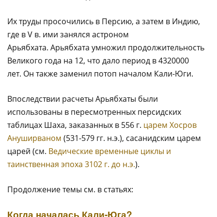
Их труды просочились в Персию, а затем в Индию,
где в V в. ими занялся астроном
Арьябхата. Арьябхата умножил продолжительность
Великого года на 12, что дало период в 4320000
лет. Он также заменил потоп началом Кали-Юги.
Впоследствии расчеты Арьябхаты были
использованы в пересмотренных персидских
таблицах Шаха, заказанных в 556 г.
царем Хосров
Ануширваном
(531-579 гг. н.э.), сасанидским царем
царей (см.
Ведические временные циклы и
таинственная эпоха 3102 г. до н.э.
).
Продолжение темы см. в статьях:
Когда началась Кали-Юга?