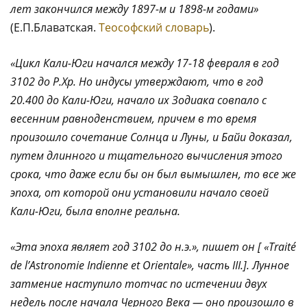
лет закончился между 1897-м и 1898-м годами»
(Е.П.Блаватская.
Теософский словарь
).
«Цикл Кали-Юги начался между 17-18 февраля в год
3102 до Р.Хр. Но индусы утверждают, что в год
20.400 до Кали-Юги, начало их Зодиака совпало с
весенним равноденствием, причем в то время
произошло сочетание Солнца и Луны, и Байи доказал,
путем длинного и тщательного вычисления этого
срока, что даже если бы он был вымышлен, то все же
эпоха, от которой они установили начало своей
Кали-Юги, была вполне реальна.
«Эта эпоха являет год 3102 до н.э.», пишет он [
«Traité
de l’Astronomie Indienne et Orientale», часть III.]. Лунное
затмение наступило тотчас по истечении двух
недель после начала Черного Века — оно произошло в