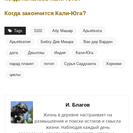
Когда закончится Кали-Юга?
Tags
3102
Абу Машар
Арьябхата
Арьябхатия
Бибху Дев Мишра
Ван дер Варден
дата
Джьотиш
Индия
Кали-Юга
парад планет
потоп
Сурья Сиддханта
Хорезми
циклы
И. Благов
Жизнь в деревне настраивает на
размышления и поиски истоков и смысла
жизни. Наблюдая каждый день