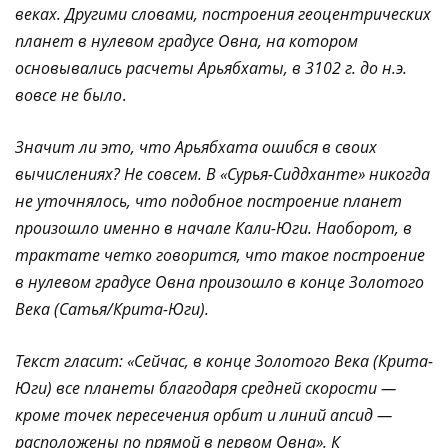
веках. Другими словами, построения геоцентрических
планет в нулевом градусе Овна, на котором
основывались расчеты Арьябхаты, в 3102 г. до н.э.
вовсе не было
.
Значит ли это, что Арьябхата ошибся в своих
вычислениях? Не совсем. В «Сурья-Сиддханте» никогда
не уточнялось, что подобное построение планет
произошло именно в начале Кали-Юги. Наоборот, в
трактате четко говорится, что такое построение
в нулевом градусе Овна произошло в конце Золотого
Века (Сатья/Крита-Юги).
Текст гласит: «Сейчас, в конце Золотого Века (Крита-
Юги) все планеты благодаря средней скорости —
кроме точек пересечения орбит и линий апсид —
расположены по прямой в первом Овна». К