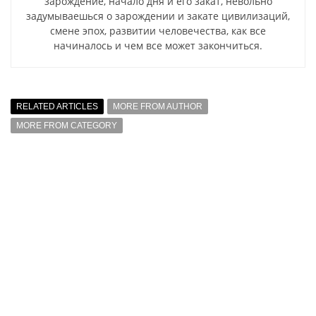
зарождение, начало дня и его закат, невольно
задумываешься о зарождении и закате цивилизаций,
смене эпох, развитии человечества, как все
начиналось и чем все может закончиться.
RELATED ARTICLES
MORE FROM AUTHOR
MORE FROM CATEGORY