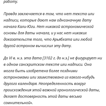
работу.
Правда заключается в том, что нет текста или
надписи, которые дают нам однозначную дату
начала Кали-Юги.
Нет никакой астрономической
основы для даты начала, и у нас нет никаких
доказательств того, что Арьябхата или любой
другой астроном вычислил эту дату.
До
VI
в. н.э. эта дата [3102 г. до н.э.] не фигурирует ни
в одном санскритском тексте или надписи. Она
могла быть изобретена более поздними
астрономами или заимствована из какого-нибудь
другого календаря. Неопределенность вокруг
происхождения этой важной хронологической даты,
делает достоверность этой даты весьма
сомнительной».