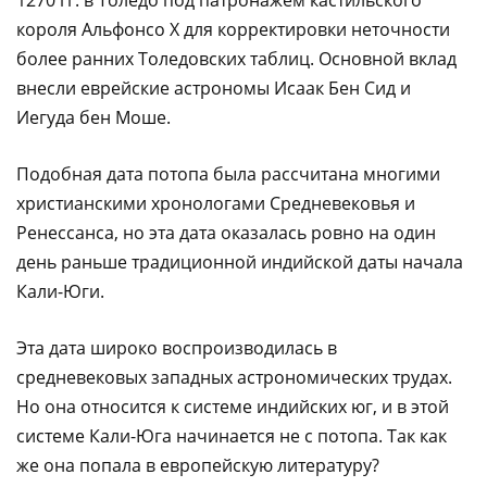
1270 гг. в Толедо под патронажем кастильского
короля Альфонсо X для корректировки неточности
более ранних Толедовских таблиц. Основной вклад
внесли еврейские астрономы Исаак Бен Сид и
Иегуда бен Моше.
Подобная дата потопа была рассчитана многими
христианскими хронологами Средневековья и
Ренессанса, но эта дата оказалась ровно на один
день раньше традиционной индийской даты начала
Кали-Юги.
Эта дата широко воспроизводилась в
средневековых западных астрономических трудах.
Но она относится к системе индийских юг, и в этой
системе Кали-Юга начинается не с потопа. Так как
же она попала в европейскую литературу?