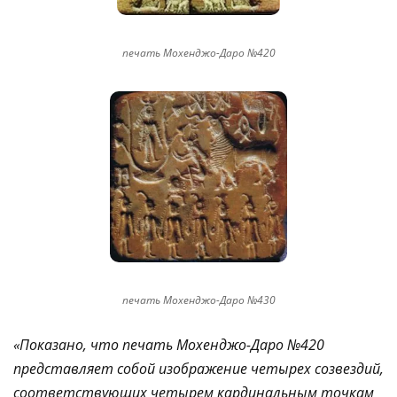
печать Мохенджо-Даро №420
печать Мохенджо-Даро №430
«Показано, что печать Мохенджо-Даро №420
представляет собой изображение четырех созвездий,
соответствующих четырем кардинальным точкам