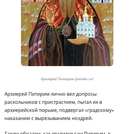
Архиерей Питирим /yandex.ru/
Архиерей Питирим лично вел допросы
раскольников с пристрастием, пытал их в
архиерейской тюрьме, подвергал «градскому»
наказанию с вырезыванием ноздрей.
Таким образом, как хвалился сам Питирим, в