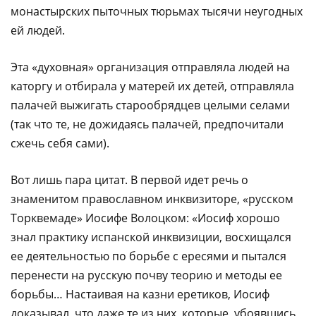
монастырских пыточных тюрьмах тысячи неугодных
ей людей.
Эта «духовная» организация отправляла людей на
каторгу и отбирала у матерей их детей, отправляла
палачей выжигать старообрядцев целыми селами
(так что те, не дожидаясь палачей, предпочитали
сжечь себя сами).
Вот лишь пара цитат. В первой идет речь о
знаменитом православном инквизиторе, «русском
Торквемаде» Иосифе Волоцком: «Иосиф хорошо
знал практику испанской инквизиции, восхищался
ее деятельностью по борьбе с ересями и пытался
перенести на русскую почву теорию и методы ее
борьбы… Настаивая на казни еретиков, Иосиф
доказывал, что даже те из них, которые, убоявшись