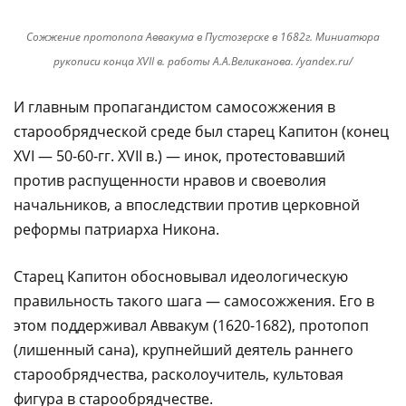
Сожжение протопопа Аввакума в Пустозерске в 1682г. Миниатюра
рукописи конца XVII в. работы А.А.Великанова. /yandex.ru/
И главным пропагандистом самосожжения в
старообрядческой среде был старец Капитон (конец
XVI — 50-60-гг. XVII в.) — инок, протестовавший
против распущенности нравов и своеволия
начальников, а впоследствии против церковной
реформы патриарха Никона.
Старец Капитон обосновывал идеологическую
правильность такого шага — самосожжения. Его в
этом поддерживал Аввакум (1620-1682), протопоп
(лишенный сана), крупнейший деятель раннего
старообрядчества, расколоучитель, культовая
фигура в старообрядчестве.