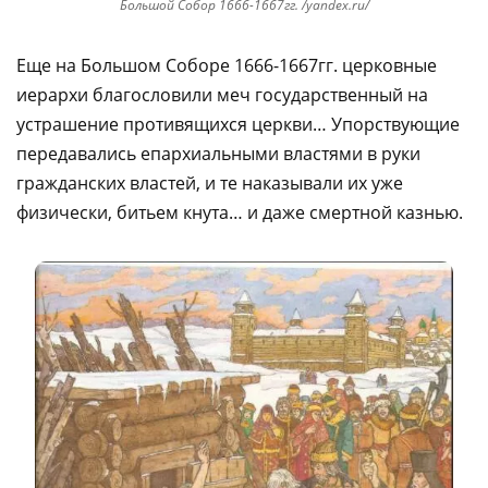
Большой Собор 1666-1667гг. /yandex.ru/
Еще на Большом Соборе 1666-1667гг. церковные
иерархи благословили меч государственный на
устрашение противящихся церкви… Упорствующие
передавались епархиальными властями в руки
гражданских властей, и те наказывали их уже
физически, битьем кнута… и даже смертной казнью.