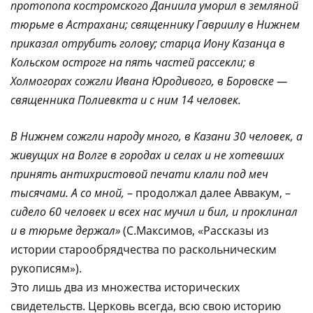
протопопа костромского Даниила уморил в земляной
тюрьме в Астрахани; священнику Гавриилу в Нижнем
приказал отрубить голову; старца Иону Казанца в
Кольском остроге на пять частей рассекли; в
Холмогорах сожгли Ивана Юродивого, в Боровске —
священника Полиевкта и с ним 14 человек.
В Нижнем сожгли народу много, в Казани 30 человек, а
живущих на Волге в городах и селах и не хотевших
принять антихристовой печати клали под меч
тысячами. А со мной,
– продолжал далее Аввакум, –
сидело 60 человек и всех нас мучил и бил, и проклинал
и в тюрьме держал»
(С.Максимов, «Рассказы из
истории старообрядчества по раскольническим
рукописям»).
Это лишь два из множества исторических
свидетельств. Церковь всегда, всю свою историю