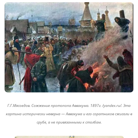
Г.Г.Мясоедов. Сожжение протопопа Аввакума. 1897г. /yandex.ru/. Эта
картина исторически неверна — Аввакума и его соратников сжигали в
срубе, а не привязанными к столбам.