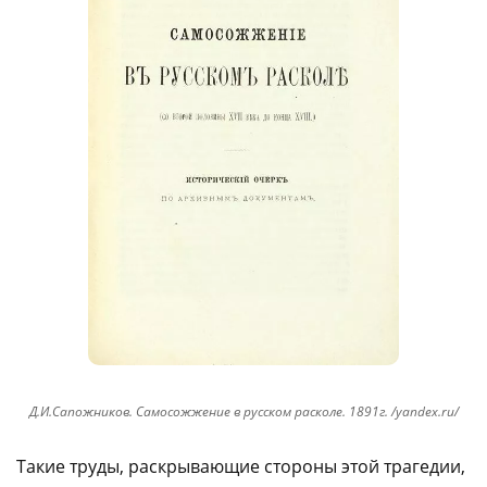
Д.И.Сапожников. Самосожжение в русском расколе. 1891г. /yandex.ru/
Такие труды, раскрывающие стороны этой трагедии,