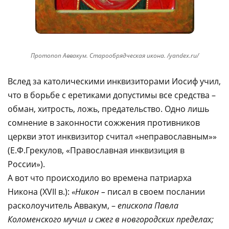
Протопоп Аввакум. Старообрядческая икона. /yandex.ru/
Вслед за католическими инквизиторами Иосиф учил,
что в борьбе с еретиками допустимы все средства –
обман, хитрость, ложь, предательство. Одно лишь
сомнение в законности сожжения противников
церкви этот инквизитор считал «неправославным»»
(Е.Ф.Грекулов, «Православная инквизиция в
России»).
А вот что происходило во времена патриарха
Никона (XVII в.):
«Никон –
писал в своем послании
расколоучитель Аввакум, –
епископа Павла
Коломенского мучил и сжег в новгородских пределах;