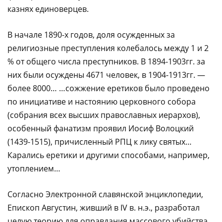
казнях единоверцев.
В начале 1890-х годов, доля осужденных за
религиозные преступления колебалось между 1 и 2
% от общего числа преступников. В 1894-1903гг. за
них были осуждены 4671 человек, в 1904-1913гг. —
более 8000… …сожжение еретиков было проведено
по инициативе и настоянию церковного собора
(собрания всех высших православных иерархов),
особенный фанатизм проявил Иосиф Волоцкий
(1439-1515), причисленный РПЦ к лику святых…
Карались еретики и другими способами, например,
утоплением…
Согласно Электронной славянской энциклопедии,
Епископ Августин, живший в IV в. н.э., разработал
целую теорию для оправдания массового убийства