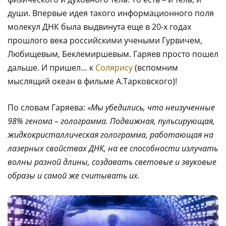
души. Впервые идея такого информационного поля
молекул ДНК была выдвинута еще в 20-х годах
прошлого века российскими учеными Гурвичем,
Любищевым, Беклемиршевым. Гаряев просто пошел
дальше. И пришел… к
Солярису
(вспомним
мыслящий океан в фильме А.Тарковского)!
По словам Гаряева:
«Мы убедились, что неизученные
98% генома – голограмма. Подвижная, пульсирующая,
жидкокристаллическая голограмма, работающая на
лазерных свойствах ДНК, на ее способности излучать
волны разной длины, создавать световые и звуковые
образы и самой же считывать их.