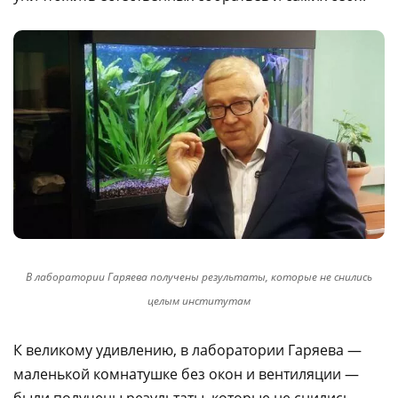
В лаборатории Гаряева получены результаты, которые не снились
целым институтам
К великому удивлению, в лаборатории Гаряева —
маленькой комнатушке без окон и вентиляции —