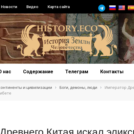
Новости
Видео
Карта сайта
О нас
Содержание
Телеграм
Контакты
›
›
континенты и цивилизации
Боги, демоны, люди
Император Дре
Тибете
Древнего Китая искал эликс