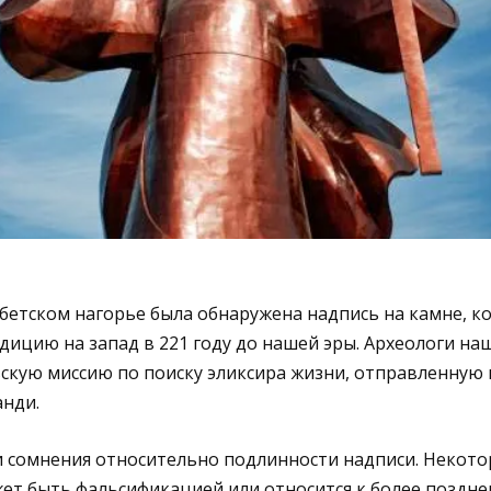
бетском нагорье была обнаружена надпись на камне, к
дицию на запад в 221 году до нашей эры. Археологи на
кую миссию по поиску эликсира жизни, отправленную в
нди.
и сомнения относительно подлинности надписи. Некото
жет быть фальсификацией или относится к более поздне