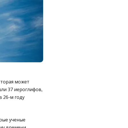
оторая может
шли 37 иероглифов,
 26-м году
рые ученые
му времени.