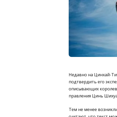
Недавно на Цинхай-Ти
подтвердить его экспе
описывающих королевс
правления Цинь Шихуа
Тем не менее возникл
считают, что текст мо