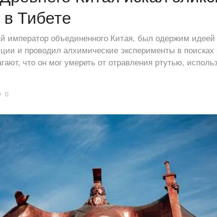
 в Тибете
й император объединенного Китая, был одержим идеей
ции и проводил алхимические эксперименты в поисках 
гают, что он мог умереть от отравления ртутью, исполь
0