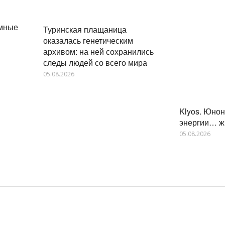
омные
Туринская плащаница
оказалась генетическим
архивом: на ней сохранились
следы людей со всего мира
05.08.2026
Klyos. Юно
энергии… ж
05.08.2026