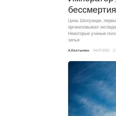
бессмертия
Цинь Шихуанди, первы
организовывал экспеди
Некоторые ученые пола
зелья
А.Колтыпин
04.07.2026