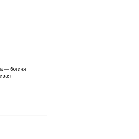
на — богиня
ивая