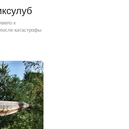
иксулуб
ивело к
 после катастрофы