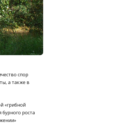
ичество спор
ы, а также в
ой «грибной
я бурного роста
яжении»