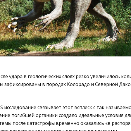
осле удара в геологических слоях резко увеличилось кол
ы зафиксированы в породах Колорадо и Северной Дакот
 исследование связывает этот всплеск с так называем
ение погибшей органики создало идеальные условия дл
истемы после катастрофы временно оказались «в распор