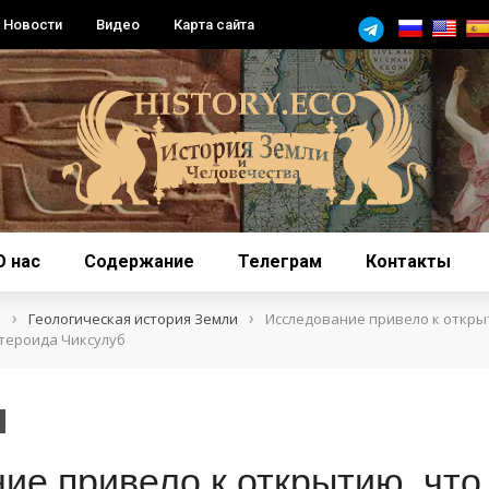
Новости
Видео
Карта сайта
О нас
Содержание
Телеграм
Контакты
›
›
я
Геологическая история Земли
Исследование привело к откры
тероида Чиксулуб
ие привело к открытию, что