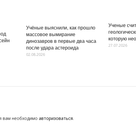
Ученые счит
Учёные выяснили, как прошло
геологическ
под
массовое вымирание
которую не
сейн
динозавров в первые два часа
27.07.2026
после удара астероида
02.08.2026
я вам необходимо
авторизоваться
.