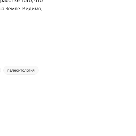
работке того, что
на Земле. Видимо,
палеонтология