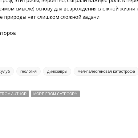
троф, эти грибы, вероятно, сыграли важную роль в пере
прямом смысле) основу для возрождения сложной жизни 
ке природы нет слишком сложной задачи
аторов
сулуб
геология
динозавры
мел-палеогеновая катастрофа
FROM AUTHOR
MORE FROM CATEGORY