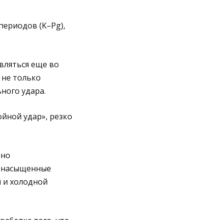
периодов (K–Pg),
вляться еще во
 не только
ного удара.
йной удар», резко
вно
, насыщенные
 и холодной