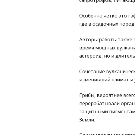
сапротрофов, питающи
Особенно чётко этот э
где в осадочных пород
Авторы работы также о
время мощных вулканич
астероид, но и длител
Сочетание вулканическ
изменивший климат и у
Грибы, вероятнее все
перерабатывали орган
защитными пигментами
Земли.