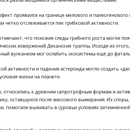
хся разлагающимися органическими веществами.
ффект проявился на границе мелового и палеогенового 
ах четко отслеживается пик грибковой активности.
тмечают, что похожие следы грибного роста могли поя
еских извержений Деканские траппы. Исходя из этого,
ьный вулканизм мог ослабить экосистемы ещё до фаталь
ой активности и падения астероида могло создать «дво
словия жизни на планете.
го, относились к древним сапротрофным формам и акти
ику, оставшуюся после массового вымирания. Их споры
, помогали выживать в суровых условиях затемнённой